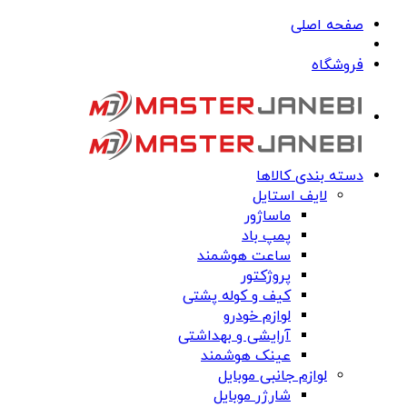
صفحه اصلی
فروشگاه
دسته بندی کالاها
لایف استایل
ماساژور
پمپ باد
ساعت هوشمند
پروژکتور
کیف و کوله پشتی
لوازم خودرو
آرایشی و بهداشتی
عینک هوشمند
لوازم جانبی موبایل
شارژر موبایل