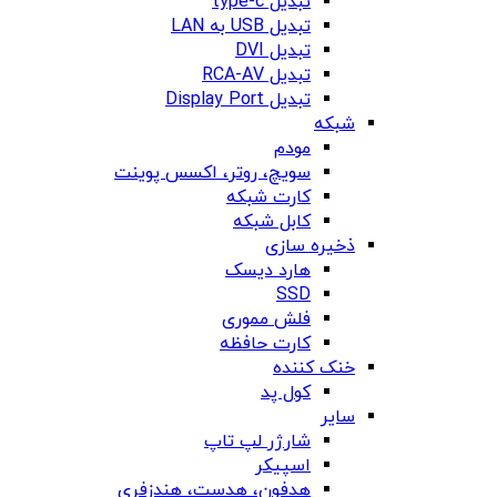
تبدیل type-c
تبدیل USB به LAN
تبدیل DVI
تبدیل RCA-AV
تبدیل Display Port
شبکه
مودم
سویچ، روتر، اکسس پوینت
کارت شبکه
کابل شبکه
ذخیره سازی
هارد دیسک
SSD
فلش مموری
کارت حافظه
خنک کننده
کول پد
سایر
شارژر لپ تاپ
اسپیکر
هدفون، هدست، هندزفری