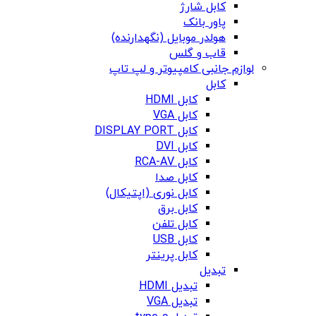
کابل شارژ
پاور بانک
هولدر موبایل (نگهدارنده)
قاب و گلس
لوازم جانبی کامپیوتر و لپ تاپ
کابل
کابل HDMI
کابل VGA
کابل DISPLAY PORT
کابل DVI
کابل RCA-AV
کابل صدا
کابل نوری (اپتیکال)
کابل برق
کابل تلفن
کابل USB
کابل پرینتر
تبدیل
تبدیل HDMI
تبدیل VGA