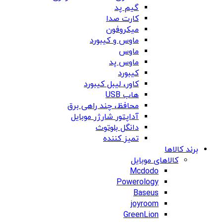
گیم پد
کارت صدا
میکروفون
ماوس و کیبورد
ماوس
ماوس پد
کیبورد
کاور، لیبل کیبورد
هاب USB
محافظ، چند راهی برق
آداپتور شارژر موبایل
دانگل بلوتوث
تمیز کننده
برند کالاها
کالاهای موبایل
Mcdodo
Powerology
Baseus
joyroom
GreenLion