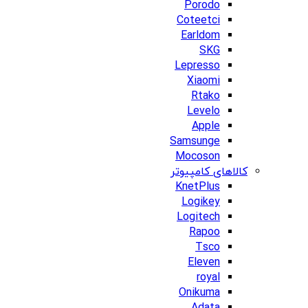
Porodo
Coteetci
Earldom
SKG
Lepresso
Xiaomi
Rtako
Levelo
Apple
Samsunge
Mocoson
کالاهای کامپیوتر
KnetPlus
Logikey
Logitech
Rapoo
Tsco
Eleven
royal
Onikuma