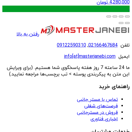
4,280,000
تومان
.
رفتن به بالا
تلفن
02166467684
,
09122590310
ایمیل
info[at]masterjanebi.com
ما 24 ساعته 7 روز هفته پاسخگوی شما هستیم. (برای ویرایش
این متن به پیکربندی پوسته > تب برچسب‌ها مراجعه نمایید.)
راهنمای خرید
تماس با مستر جانبی
فرصت‌های شغلی
فروش در مسترجانبی
اخباری فناوری
خدمات مشتریان