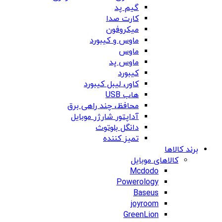
گیم پد
کارت صدا
میکروفون
ماوس و کیبورد
ماوس
ماوس پد
کیبورد
کاور، لیبل کیبورد
هاب USB
محافظ، چند راهی برق
آداپتور شارژر موبایل
دانگل بلوتوث
تمیز کننده
برند کالاها
کالاهای موبایل
Mcdodo
Powerology
Baseus
joyroom
GreenLion