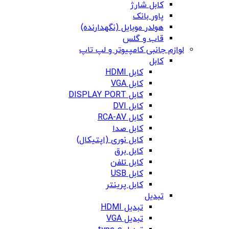
کابل شارژ
پاور بانک
هولدر موبایل (نگهدارنده)
قاب و گلس
لوازم جانبی کامپیوتر و لپ تاپ
کابل
کابل HDMI
کابل VGA
کابل DISPLAY PORT
کابل DVI
کابل RCA-AV
کابل صدا
کابل نوری (اپتیکال)
کابل برق
کابل تلفن
کابل USB
کابل پرینتر
تبدیل
تبدیل HDMI
تبدیل VGA