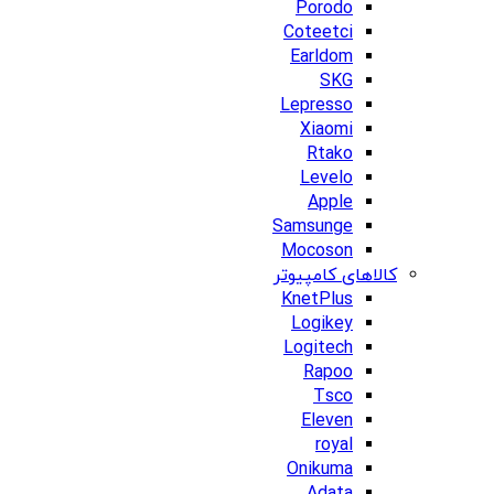
Porodo
Coteetci
Earldom
SKG
Lepresso
Xiaomi
Rtako
Levelo
Apple
Samsunge
Mocoson
کالاهای کامپیوتر
KnetPlus
Logikey
Logitech
Rapoo
Tsco
Eleven
royal
Onikuma