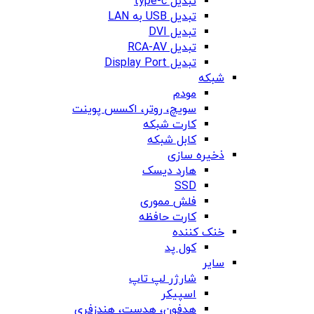
تبدیل type-c
تبدیل USB به LAN
تبدیل DVI
تبدیل RCA-AV
تبدیل Display Port
شبکه
مودم
سویچ، روتر، اکسس پوینت
کارت شبکه
کابل شبکه
ذخیره سازی
هارد دیسک
SSD
فلش مموری
کارت حافظه
خنک کننده
کول پد
سایر
شارژر لپ تاپ
اسپیکر
هدفون، هدست، هندزفری