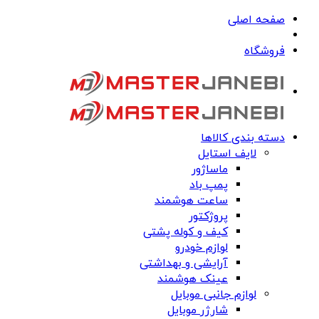
صفحه اصلی
فروشگاه
دسته بندی کالاها
لایف استایل
ماساژور
پمپ باد
ساعت هوشمند
پروژکتور
کیف و کوله پشتی
لوازم خودرو
آرایشی و بهداشتی
عینک هوشمند
لوازم جانبی موبایل
شارژر موبایل