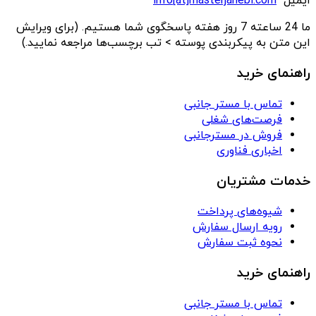
ایمیل
info[at]masterjanebi.com
ما 24 ساعته 7 روز هفته پاسخگوی شما هستیم. (برای ویرایش
این متن به پیکربندی پوسته > تب برچسب‌ها مراجعه نمایید.)
راهنمای خرید
تماس با مستر جانبی
فرصت‌های شغلی
فروش در مسترجانبی
اخباری فناوری
خدمات مشتریان
شیوه‌های پرداخت
رویه ارسال سفارش
نحوه ثبت سفارش
راهنمای خرید
تماس با مستر جانبی