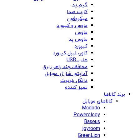
گیم پد
کارت صدا
میکروفون
ماوس و کیبورد
ماوس
ماوس پد
کیبورد
کاور، لیبل کیبورد
هاب USB
محافظ، چند راهی برق
آداپتور شارژر موبایل
دانگل بلوتوث
تمیز کننده
برند کالاها
کالاهای موبایل
Mcdodo
Powerology
Baseus
joyroom
GreenLion