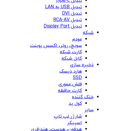
تبدیل type-c
تبدیل USB به LAN
تبدیل DVI
تبدیل RCA-AV
تبدیل Display Port
شبکه
مودم
سویچ، روتر، اکسس پوینت
کارت شبکه
کابل شبکه
ذخیره سازی
هارد دیسک
SSD
فلش مموری
کارت حافظه
خنک کننده
کول پد
سایر
شارژر لپ تاپ
اسپیکر
هدفون، هدست، هندزفری