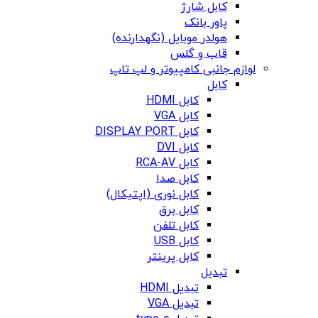
کابل شارژ
پاور بانک
هولدر موبایل (نگهدارنده)
قاب و گلس
لوازم جانبی کامپیوتر و لپ تاپ
کابل
کابل HDMI
کابل VGA
کابل DISPLAY PORT
کابل DVI
کابل RCA-AV
کابل صدا
کابل نوری (اپتیکال)
کابل برق
کابل تلفن
کابل USB
کابل پرینتر
تبدیل
تبدیل HDMI
تبدیل VGA