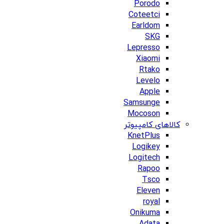
Porodo
Coteetci
Earldom
SKG
Lepresso
Xiaomi
Rtako
Levelo
Apple
Samsunge
Mocoson
کالاهای کامپیوتر
KnetPlus
Logikey
Logitech
Rapoo
Tsco
Eleven
royal
Onikuma