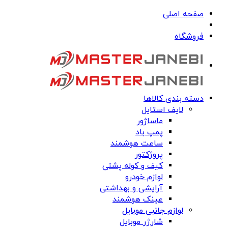
صفحه اصلی
فروشگاه
دسته بندی کالاها
لایف استایل
ماساژور
پمپ باد
ساعت هوشمند
پروژکتور
کیف و کوله پشتی
لوازم خودرو
آرایشی و بهداشتی
عینک هوشمند
لوازم جانبی موبایل
شارژر موبایل