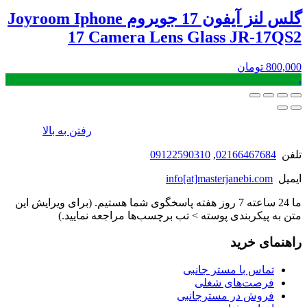
گلس لنز آیفون 17 جویروم Joyroom Iphone
17 Camera Lens Glass JR-17QS2
800,000
تومان
.
رفتن به بالا
تلفن
02166467684
,
09122590310
ایمیل
info[at]masterjanebi.com
ما 24 ساعته 7 روز هفته پاسخگوی شما هستیم. (برای ویرایش این
متن به پیکربندی پوسته > تب برچسب‌ها مراجعه نمایید.)
راهنمای خرید
تماس با مستر جانبی
فرصت‌های شغلی
فروش در مسترجانبی