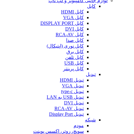
لوازم جانبی کامپیوتر و لپ تاپ
کابل
کابل HDMI
کابل VGA
کابل DISPLAY PORT
کابل DVI
کابل RCA-AV
کابل صدا
کابل نوری (اپتیکال)
کابل برق
کابل تلفن
کابل USB
کابل پرینتر
تبدیل
تبدیل HDMI
تبدیل VGA
تبدیل type-c
تبدیل USB به LAN
تبدیل DVI
تبدیل RCA-AV
تبدیل Display Port
شبکه
مودم
سویچ، روتر، اکسس پوینت