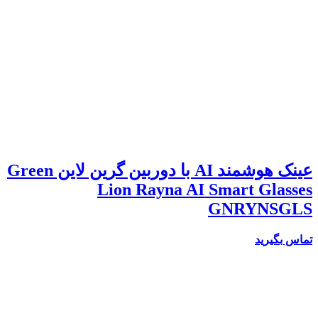
عينک هوشمند AI با دوربين گرین لاین Green
Lion Rayna AI Smart Glasses
GNRYNSGLS
تماس بگیرید