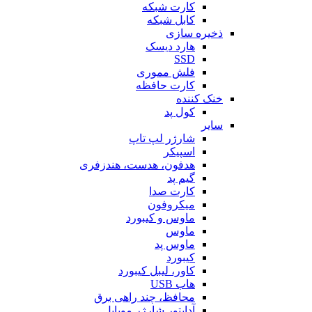
کارت شبکه
کابل شبکه
ذخیره سازی
هارد دیسک
SSD
فلش مموری
کارت حافظه
خنک کننده
کول پد
سایر
شارژر لپ تاپ
اسپیکر
هدفون، هدست، هندزفری
گیم پد
کارت صدا
میکروفون
ماوس و کیبورد
ماوس
ماوس پد
کیبورد
کاور، لیبل کیبورد
هاب USB
محافظ، چند راهی برق
آداپتور شارژر موبایل