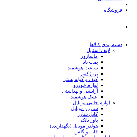
فروشگاه
دسته بندی کالاها
لایف استایل
ماساژور
پمپ باد
ساعت هوشمند
پروژکتور
کیف و کوله پشتی
لوازم خودرو
آرایشی و بهداشتی
عینک هوشمند
لوازم جانبی موبایل
شارژر موبایل
کابل شارژ
پاور بانک
هولدر موبایل (نگهدارنده)
قاب و گلس