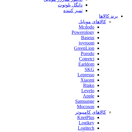
دانگل بلوتوث
تمیز کننده
برند کالاها
کالاهای موبایل
Mcdodo
Powerology
Baseus
joyroom
GreenLion
Porodo
Coteetci
Earldom
SKG
Lepresso
Xiaomi
Rtako
Levelo
Apple
Samsunge
Mocoson
کالاهای کامپیوتر
KnetPlus
Logikey
Logitech