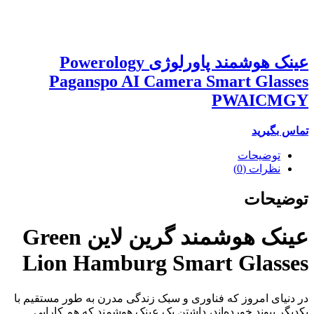
عینک هوشمند پاورلوژی Powerology
Paganspo AI Camera Smart Glasses
PWAICMGY
تماس بگیرید
توضیحات
نظرات (0)
توضیحات
عینک هوشمند گرین لاین Green
Lion Hamburg Smart Glasses
در دنیای امروز که فناوری و سبک زندگی مدرن به طور مستقیم با
یکدیگر پیوند خورده‌اند، داشتن یک عینک هوشمند که هم کارایی