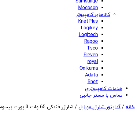
Samsunge
Mocoson
کالاهای کامپیوتر
KnetPlus
Logikey
Logitech
Rapoo
Tsco
Eleven
royal
Onikuma
Adata
Bnet
خدمات کامپیوتری
تماس با مستر جانبی
خانه
/
آداپتور شارژر موبایل
/ شارژر فندکی 65 وات 3 پورت بیسوس Baseus 65W Golden Contactor Pro Triple Fast Charging CCJDZ65-UC