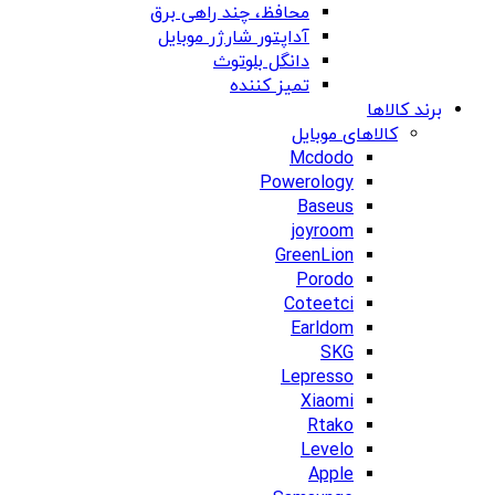
محافظ، چند راهی برق
آداپتور شارژر موبایل
دانگل بلوتوث
تمیز کننده
برند کالاها
کالاهای موبایل
Mcdodo
Powerology
Baseus
joyroom
GreenLion
Porodo
Coteetci
Earldom
SKG
Lepresso
Xiaomi
Rtako
Levelo
Apple