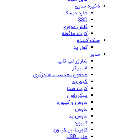
ذخیره سازی
هارد دیسک
SSD
فلش مموری
کارت حافظه
خنک کننده
کول پد
سایر
شارژر لپ تاپ
اسپیکر
هدفون، هدست، هندزفری
گیم پد
کارت صدا
میکروفون
ماوس و کیبورد
ماوس
ماوس پد
کیبورد
کاور، لیبل کیبورد
هاب USB