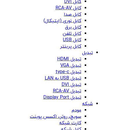
کابل DVI
کابل RCA-AV
کابل صدا
کابل نوری (اپتیکال)
کابل برق
کابل تلفن
کابل USB
کابل پرینتر
تبدیل
تبدیل HDMI
تبدیل VGA
تبدیل type-c
تبدیل USB به LAN
تبدیل DVI
تبدیل RCA-AV
تبدیل Display Port
شبکه
مودم
سویچ، روتر، اکسس پوینت
کارت شبکه
کابل شبکه