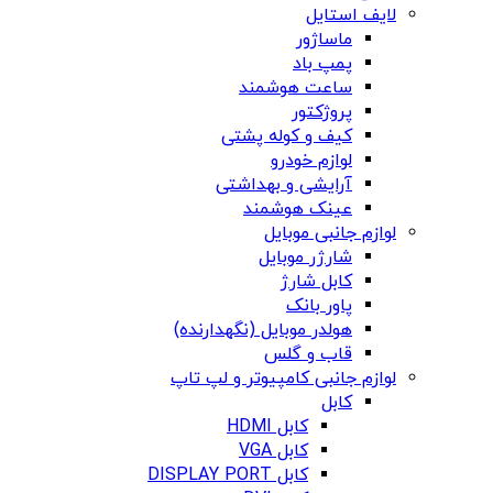
لایف استایل
ماساژور
پمپ باد
ساعت هوشمند
پروژکتور
کیف و کوله پشتی
لوازم خودرو
آرایشی و بهداشتی
عینک هوشمند
لوازم جانبی موبایل
شارژر موبایل
کابل شارژ
پاور بانک
هولدر موبایل (نگهدارنده)
قاب و گلس
لوازم جانبی کامپیوتر و لپ تاپ
کابل
کابل HDMI
کابل VGA
کابل DISPLAY PORT