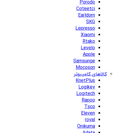
Porodo
Coteetci
Earldom
SKG
Lepresso
Xiaomi
Rtako
Levelo
Apple
Samsunge
Mocoson
کالاهای کامپیوتر
KnetPlus
Logikey
Logitech
Rapoo
Tsco
Eleven
royal
Onikuma