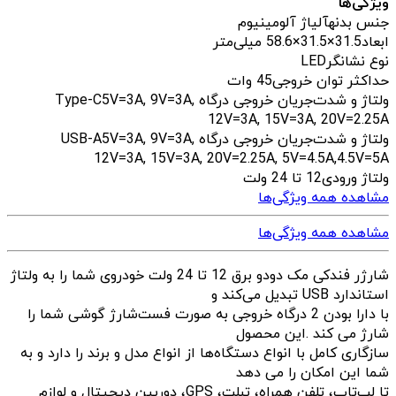
ویژگی‌ها
جنس بدنه
آلیاژ آلومینیوم
ابعاد
31.5×31.5×58.6 میلی‌متر
نوع نشانگر
LED
حداکثر توان خروجی
45 وات
ولتاژ و شدت‌جریان خروجی درگاه Type-C
5V=3A, 9V=3A,
12V=3A, 15V=3A, 20V=2.25A
ولتاژ و شدت‌جریان خروجی درگاه USB-A
5V=3A, 9V=3A,
12V=3A, 15V=3A, 20V=2.25A, 5V=4.5A,4.5V=5A
ولتاژ ورودی
12 تا 24 ولت
مشاهده همه ویژگی‌ها
مشاهده همه ویژگی‌ها
شارژر فندکی مک دودو برق 12 تا 24 ولت خودروی شما را به ولتاژ
استاندارد USB تبدیل می‌کند و
با دارا بودن 2 درگاه خروجی به صورت فست‌شارژ گوشی شما را
شارژ می کند .این محصول
سازگاری کامل با انواع دستگاه‌ها از انواع مدل و برند را دارد و به
شما این امکان را می دهد
تا لپ‌تاپ، تلفن همراه، تبلت، GPS، دوربین دیجیتال و لوازم