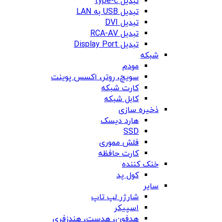
تبدیل type-c
تبدیل USB به LAN
تبدیل DVI
تبدیل RCA-AV
تبدیل Display Port
شبکه
مودم
سویچ، روتر، اکسس پوینت
کارت شبکه
کابل شبکه
ذخیره سازی
هارد دیسک
SSD
فلش مموری
کارت حافظه
خنک کننده
کول پد
سایر
شارژر لپ تاپ
اسپیکر
هدفون، هدست، هندزفری