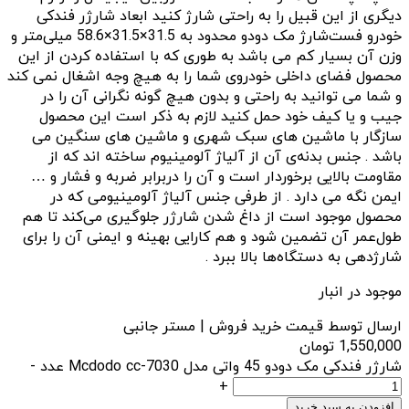
دیگری از این قبیل را به راحتی شارژ کنید ابعاد شارژر فندکی
خودرو فست‌شارژ مک دودو محدود به 31.5×31.5×58.6 میلی‌متر و
وزن آن بسیار کم می باشد به طوری که با استفاده کردن از این
محصول فضای داخلی خودروی شما را به هیچ وجه اشغال نمی کند
و شما می توانید به راحتی و بدون هیچ گونه نگرانی آن را در
جیب و یا کیف خود حمل کنید لازم به ذکر است این محصول
سازگار با ماشین های سبک شهری و ماشین های سنگین می
باشد . جنس بدنه‌ی آن از آلیاژ آلومینیوم ساخته اند که از
مقاومت بالایی برخوردار است و آن را دربرابر ضربه و فشار و …
ایمن نگه می دارد . از طرفی جنس آلیاژ آلومینیومی که در
محصول موجود است از داغ شدن شارژر جلوگیری می‌کند تا هم
طول‌عمر آن تضمین شود و هم کارایی بهینه و ایمنی آن را برای
شارژدهی به دستگاه‌ها بالا ببرد .
موجود در انبار
ارسال توسط قیمت خرید فروش | مستر جانبی
1,550,000
تومان
شارژر فندکی مک دودو 45 واتی مدل Mcdodo cc-7030 عدد
-
+
افزودن به سبد خرید