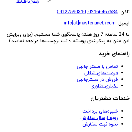
رفتن به بالا
تلفن
02166467684
,
09122590310
ایمیل
info[at]masterjanebi.com
ما 24 ساعته 7 روز هفته پاسخگوی شما هستیم. (برای ویرایش
این متن به پیکربندی پوسته > تب برچسب‌ها مراجعه نمایید.)
راهنمای خرید
تماس با مستر جانبی
فرصت‌های شغلی
فروش در مسترجانبی
اخباری فناوری
خدمات مشتریان
شیوه‌های پرداخت
رویه ارسال سفارش
نحوه ثبت سفارش