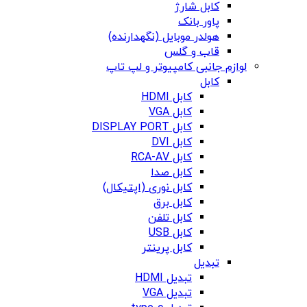
کابل شارژ
پاور بانک
هولدر موبایل (نگهدارنده)
قاب و گلس
لوازم جانبی کامپیوتر و لپ تاپ
کابل
کابل HDMI
کابل VGA
کابل DISPLAY PORT
کابل DVI
کابل RCA-AV
کابل صدا
کابل نوری (اپتیکال)
کابل برق
کابل تلفن
کابل USB
کابل پرینتر
تبدیل
تبدیل HDMI
تبدیل VGA