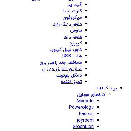
گیم پد
کارت صدا
میکروفون
ماوس و کیبورد
ماوس
ماوس پد
کیبورد
کاور، لیبل کیبورد
هاب USB
محافظ، چند راهی برق
آداپتور شارژر موبایل
دانگل بلوتوث
تمیز کننده
برند کالاها
کالاهای موبایل
Mcdodo
Powerology
Baseus
joyroom
GreenLion