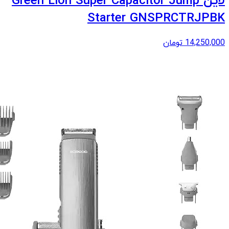
لاین Green Lion Super Capacitor Jump
Starter GNSPRCTRJPBK
14,250,000
تومان