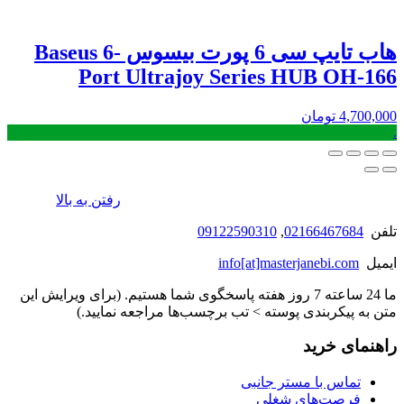
هاب تایپ سی 6 پورت بیسوس Baseus 6-
Port Ultrajoy Series HUB OH-166
4,700,000
تومان
.
رفتن به بالا
تلفن
02166467684
,
09122590310
ایمیل
info[at]masterjanebi.com
ما 24 ساعته 7 روز هفته پاسخگوی شما هستیم. (برای ویرایش این
متن به پیکربندی پوسته > تب برچسب‌ها مراجعه نمایید.)
راهنمای خرید
تماس با مستر جانبی
فرصت‌های شغلی