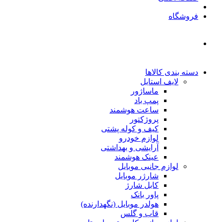
فروشگاه
دسته بندی کالاها
لایف استایل
ماساژور
پمپ باد
ساعت هوشمند
پروژکتور
کیف و کوله پشتی
لوازم خودرو
آرایشی و بهداشتی
عینک هوشمند
لوازم جانبی موبایل
شارژر موبایل
کابل شارژ
پاور بانک
هولدر موبایل (نگهدارنده)
قاب و گلس