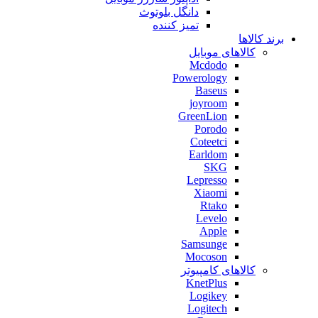
دانگل بلوتوث
تمیز کننده
برند کالاها
کالاهای موبایل
Mcdodo
Powerology
Baseus
joyroom
GreenLion
Porodo
Coteetci
Earldom
SKG
Lepresso
Xiaomi
Rtako
Levelo
Apple
Samsunge
Mocoson
کالاهای کامپیوتر
KnetPlus
Logikey
Logitech