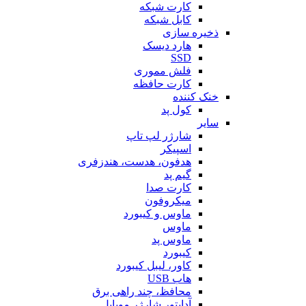
کارت شبکه
کابل شبکه
ذخیره سازی
هارد دیسک
SSD
فلش مموری
کارت حافظه
خنک کننده
کول پد
سایر
شارژر لپ تاپ
اسپیکر
هدفون، هدست، هندزفری
گیم پد
کارت صدا
میکروفون
ماوس و کیبورد
ماوس
ماوس پد
کیبورد
کاور، لیبل کیبورد
هاب USB
محافظ، چند راهی برق
آداپتور شارژر موبایل