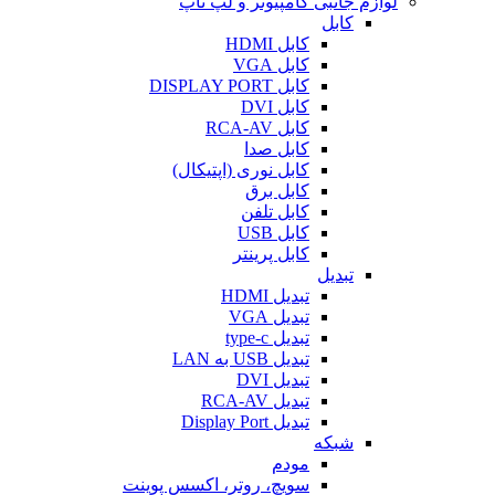
لوازم جانبی کامپیوتر و لپ تاپ
کابل
کابل HDMI
کابل VGA
کابل DISPLAY PORT
کابل DVI
کابل RCA-AV
کابل صدا
کابل نوری (اپتیکال)
کابل برق
کابل تلفن
کابل USB
کابل پرینتر
تبدیل
تبدیل HDMI
تبدیل VGA
تبدیل type-c
تبدیل USB به LAN
تبدیل DVI
تبدیل RCA-AV
تبدیل Display Port
شبکه
مودم
سویچ، روتر، اکسس پوینت