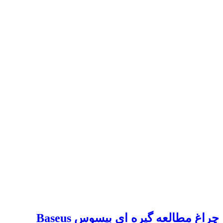
چراغ مطالعه گیره ای بیسوس Baseus