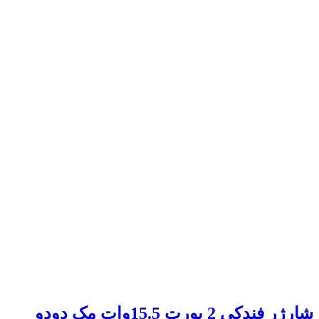
شارژر فندکی 2 پورت 15.5وات مک دودو