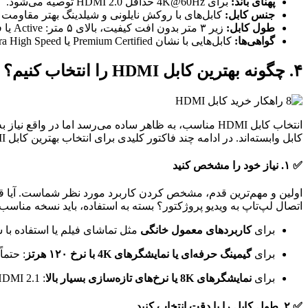
پهنای باند:
برای 4K@60Hz حداقل HDMI 2.0 توصیه می‌شود.
جنس کابل:
کابل‌های با روکش نایلونی و شیلدینگ بهتر مقاومت و 
طول کابل:
زیر ۳ متر بدون افت کیفیت، بالای ۵ متر: Active یا فیبر نوری پیشنهاد می‌شود.
گواهی‌ها:
کابل‌هایی با نشان Premium Certified یا Ultra High Speed مناسب استفاده حرفه‌ای‌اند.
۴. چگونه بهترین کابل HDMI را انتخاب کنیم؟
انتخاب کابل HDMI مناسب، به ظاهر ساده می‌رسد اما در
کابل وابسته‌اند. در ادامه چند فاکتور کلیدی برای انتخاب بهترین کابل HDMI بررسی می‌شود:
✅ ۱. نیاز خود را مشخص کنید
اتصال لپ‌تاپ به ویدیو پروژکتور؟ بسته به استفاده، باید نسخه مناسب ر
برای
کاربردهای معمول خانگی
مثل تماشای فیلم یا استفاده با ست‌تاپ باکس: کا
برای
گیمینگ حرفه‌ای یا نمایشگرهای 4K با نرخ ۱۲۰ هرتز
: حتماً
برای
نمایشگرهای 8K یا نرخ‌های تازه‌سازی بسیار بالا
: HDMI 2.1 با پهنای باند بالا و پشتیبانی از eARC، HDR و VRR بهترین انتخاب است.
✅ ۲. طول کابل را با دقت انتخاب کنید