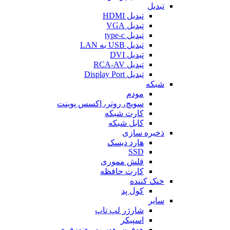
تبدیل
تبدیل HDMI
تبدیل VGA
تبدیل type-c
تبدیل USB به LAN
تبدیل DVI
تبدیل RCA-AV
تبدیل Display Port
شبکه
مودم
سویچ، روتر، اکسس پوینت
کارت شبکه
کابل شبکه
ذخیره سازی
هارد دیسک
SSD
فلش مموری
کارت حافظه
خنک کننده
کول پد
سایر
شارژر لپ تاپ
اسپیکر
هدفون، هدست، هندزفری