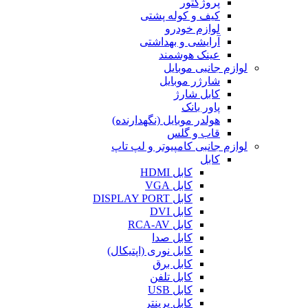
پروژکتور
کیف و کوله پشتی
لوازم خودرو
آرایشی و بهداشتی
عینک هوشمند
لوازم جانبی موبایل
شارژر موبایل
کابل شارژ
پاور بانک
هولدر موبایل (نگهدارنده)
قاب و گلس
لوازم جانبی کامپیوتر و لپ تاپ
کابل
کابل HDMI
کابل VGA
کابل DISPLAY PORT
کابل DVI
کابل RCA-AV
کابل صدا
کابل نوری (اپتیکال)
کابل برق
کابل تلفن
کابل USB
کابل پرینتر