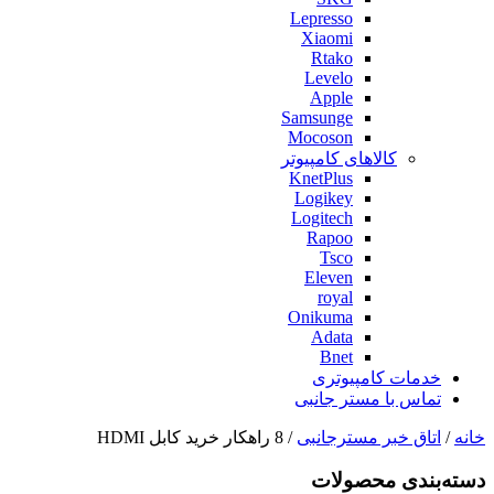
Lepresso
Xiaomi
Rtako
Levelo
Apple
Samsunge
Mocoson
کالاهای کامپیوتر
KnetPlus
Logikey
Logitech
Rapoo
Tsco
Eleven
royal
Onikuma
Adata
Bnet
خدمات کامپیوتری
تماس با مستر جانبی
خانه
/
اتاق خبر مسترجانبی
/ 8 راهکار خرید کابل HDMI
دسته‌بندی‌ محصولات