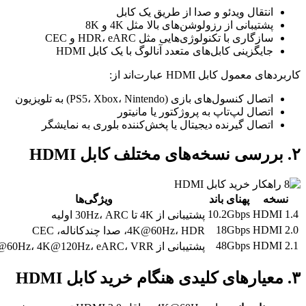
انتقال ویدئو و صدا از طریق یک کابل
پشتیبانی از رزولوشن‌های بالا مثل 4K و 8K
سازگاری با تکنولوژی‌هایی مثل HDR، eARC و CEC
جایگزینی کابل‌های متعدد آنالوگ با یک کابل HDMI
کاربردهای معمول کابل HDMI عبارت‌اند از:
اتصال کنسول‌های بازی (PS5، Xbox، Nintendo) به تلویزیون
اتصال لپ‌تاپ به پروژکتور یا مانیتور
اتصال گیرنده دیجیتال یا پخش‌کننده بلوری به نمایشگر
۲. بررسی نسخه‌های مختلف کابل HDMI
نسخه
پهنای باند
ویژگی‌ها
10.2Gbps
HDMI 1.4
پشتیبانی از 4K تا 30Hz، ARC اولیه
18Gbps
HDMI 2.0
4K@60Hz، HDR، صدا چندکاناله، CEC
48Gbps
HDMI 2.1
پشتیبانی از 8K@60Hz، 4K@120Hz، eARC، VRR
۳. معیارهای کلیدی هنگام خرید کابل HDMI