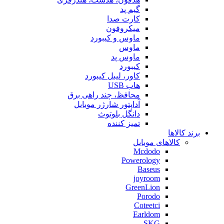
گیم پد
کارت صدا
میکروفون
ماوس و کیبورد
ماوس
ماوس پد
کیبورد
کاور، لیبل کیبورد
هاب USB
محافظ، چند راهی برق
آداپتور شارژر موبایل
دانگل بلوتوث
تمیز کننده
برند کالاها
کالاهای موبایل
Mcdodo
Powerology
Baseus
joyroom
GreenLion
Porodo
Coteetci
Earldom
SKG