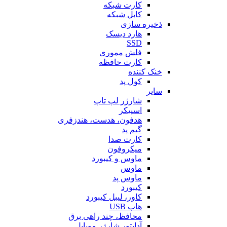
کارت شبکه
کابل شبکه
ذخیره سازی
هارد دیسک
SSD
فلش مموری
کارت حافظه
خنک کننده
کول پد
سایر
شارژر لپ تاپ
اسپیکر
هدفون، هدست، هندزفری
گیم پد
کارت صدا
میکروفون
ماوس و کیبورد
ماوس
ماوس پد
کیبورد
کاور، لیبل کیبورد
هاب USB
محافظ، چند راهی برق
آداپتور شارژر موبایل