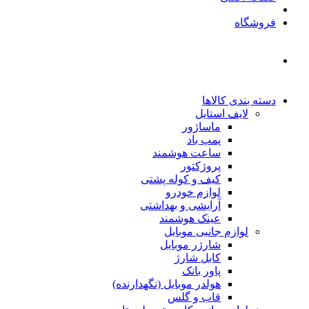
فروشگاه
دسته بندی کالاها
لایف استایل
ماساژور
پمپ باد
ساعت هوشمند
پروژکتور
کیف و کوله پشتی
لوازم خودرو
آرایشی و بهداشتی
عینک هوشمند
لوازم جانبی موبایل
شارژر موبایل
کابل شارژ
پاور بانک
هولدر موبایل (نگهدارنده)
قاب و گلس