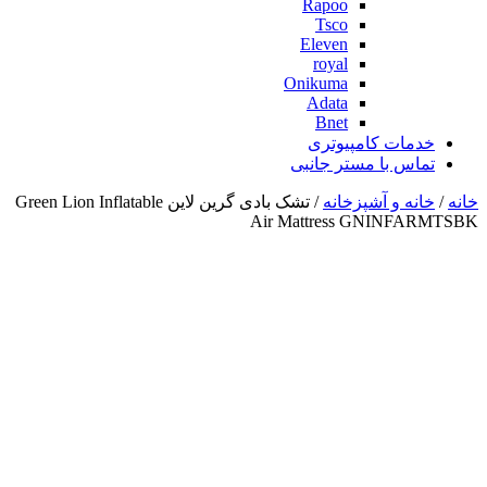
Rapoo
Tsco
Eleven
royal
Onikuma
Adata
Bnet
خدمات کامپیوتری
تماس با مستر جانبی
خانه
/
خانه و آشپزخانه
/ تشک بادی گرین لاین Green Lion Inflatable
Air Mattress GNINFARMTSBK