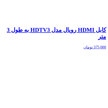
کابل HDMI رویال مدل HDTV3 به طول 3
متر
375,000
تومان