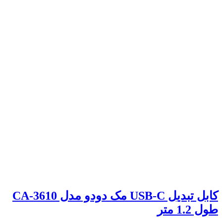
کابل تبدیل USB-C مک دودو مدل CA-3610
طول 1.2 متر