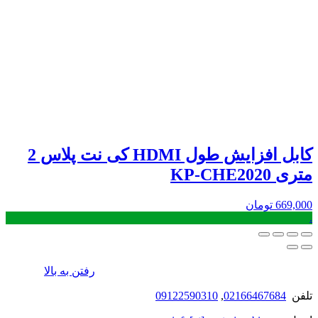
کابل افزایش طول HDMI کی نت پلاس 2
متری KP-CHE2020
669,000
تومان
.
رفتن به بالا
تلفن
02166467684
,
09122590310