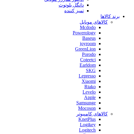
دانگل بلوتوث
تمیز کننده
برند کالاها
کالاهای موبایل
Mcdodo
Powerology
Baseus
joyroom
GreenLion
Porodo
Coteetci
Earldom
SKG
Lepresso
Xiaomi
Rtako
Levelo
Apple
Samsunge
Mocoson
کالاهای کامپیوتر
KnetPlus
Logikey
Logitech