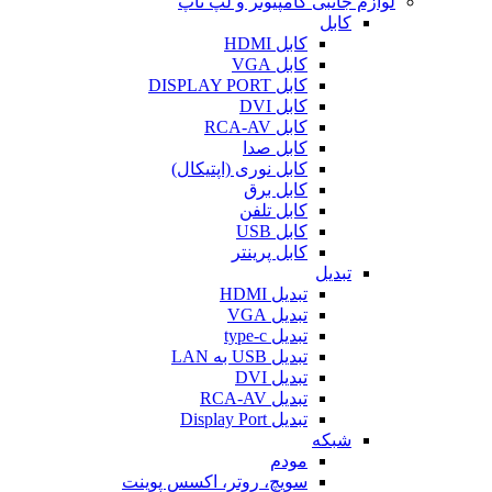
لوازم جانبی کامپیوتر و لپ تاپ
کابل
کابل HDMI
کابل VGA
کابل DISPLAY PORT
کابل DVI
کابل RCA-AV
کابل صدا
کابل نوری (اپتیکال)
کابل برق
کابل تلفن
کابل USB
کابل پرینتر
تبدیل
تبدیل HDMI
تبدیل VGA
تبدیل type-c
تبدیل USB به LAN
تبدیل DVI
تبدیل RCA-AV
تبدیل Display Port
شبکه
مودم
سویچ، روتر، اکسس پوینت