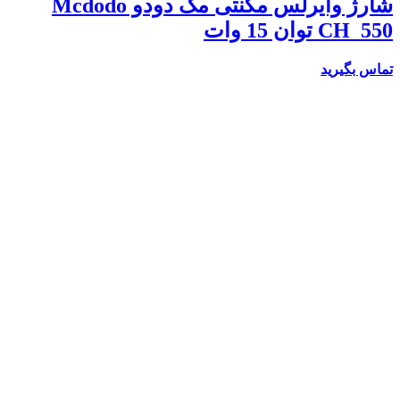
شارژ وایرلس مگنتی مک دودو Mcdodo
CH_550 توان 15 وات
تماس بگیرید