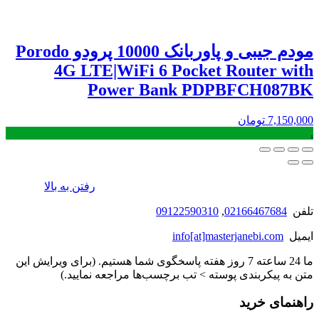
مودم جیبی و پاوربانک 10000 پرودو Porodo
4G LTE|WiFi 6 Pocket Router with
Power Bank PDPBFCH087BK
7,150,000
تومان
.
رفتن به بالا
تلفن
02166467684
,
09122590310
ایمیل
info[at]masterjanebi.com
ما 24 ساعته 7 روز هفته پاسخگوی شما هستیم. (برای ویرایش این
متن به پیکربندی پوسته > تب برچسب‌ها مراجعه نمایید.)
راهنمای خرید