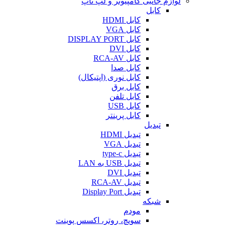
لوازم جانبی کامپیوتر و لپ تاپ
کابل
کابل HDMI
کابل VGA
کابل DISPLAY PORT
کابل DVI
کابل RCA-AV
کابل صدا
کابل نوری (اپتیکال)
کابل برق
کابل تلفن
کابل USB
کابل پرینتر
تبدیل
تبدیل HDMI
تبدیل VGA
تبدیل type-c
تبدیل USB به LAN
تبدیل DVI
تبدیل RCA-AV
تبدیل Display Port
شبکه
مودم
سویچ، روتر، اکسس پوینت