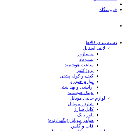
فروشگاه
دسته بندی کالاها
لایف استایل
ماساژور
پمپ باد
ساعت هوشمند
پروژکتور
کیف و کوله پشتی
لوازم خودرو
آرایشی و بهداشتی
عینک هوشمند
لوازم جانبی موبایل
شارژر موبایل
کابل شارژ
پاور بانک
هولدر موبایل (نگهدارنده)
قاب و گلس