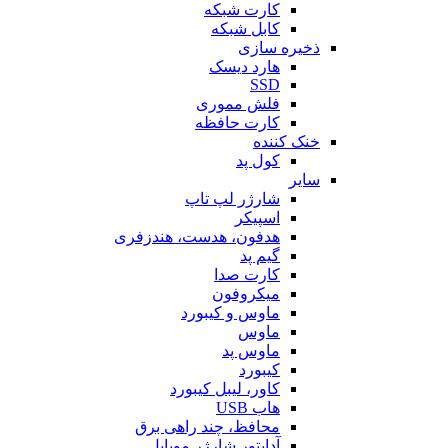
کارت شبکه
کابل شبکه
ذخیره سازی
هارد دیسک
SSD
فلش مموری
کارت حافظه
خنک کننده
کول پد
سایر
شارژر لپ تاپ
اسپیکر
هدفون، هدست، هندزفری
گیم پد
کارت صدا
میکروفون
ماوس و کیبورد
ماوس
ماوس پد
کیبورد
کاور، لیبل کیبورد
هاب USB
محافظ، چند راهی برق
آداپتور شارژر موبایل