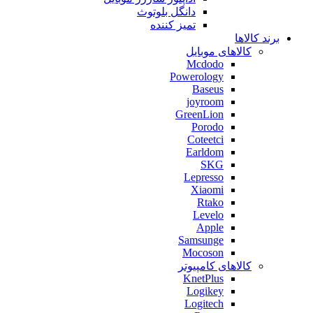
دانگل بلوتوث
تمیز کننده
برند کالاها
کالاهای موبایل
Mcdodo
Powerology
Baseus
joyroom
GreenLion
Porodo
Coteetci
Earldom
SKG
Lepresso
Xiaomi
Rtako
Levelo
Apple
Samsunge
Mocoson
کالاهای کامپیوتر
KnetPlus
Logikey
Logitech