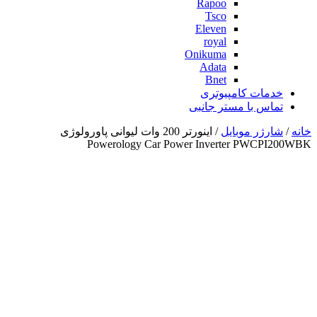
Rapoo
Tsco
Eleven
royal
Onikuma
Adata
Bnet
خدمات کامپیوتری
تماس با مستر جانبی
خانه
/
شارژر موبایل
/ اینورتر 200 وات لیوانی پاورولوژی
Powerology Car Power Inverter PWCPI200WBK