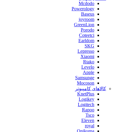
Mcdodo
Powerology
Baseus
joyroom
GreenLion
Porodo
Coteetci
Earldom
SKG
Lepresso
Xiaomi
Rtako
Levelo
Apple
Samsunge
Mocoson
کالاهای کامپیوتر
KnetPlus
Logikey
Logitech
Rapoo
Tsco
Eleven
royal
Onikuma