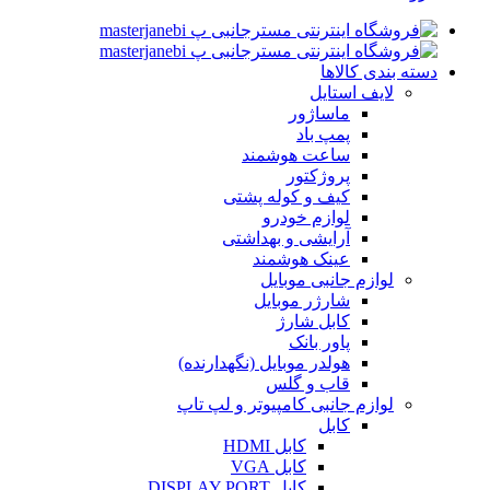
دسته بندی کالاها
لایف استایل
ماساژور
پمپ باد
ساعت هوشمند
پروژکتور
کیف و کوله پشتی
لوازم خودرو
آرایشی و بهداشتی
عینک هوشمند
لوازم جانبی موبایل
شارژر موبایل
کابل شارژ
پاور بانک
هولدر موبایل (نگهدارنده)
قاب و گلس
لوازم جانبی کامپیوتر و لپ تاپ
کابل
کابل HDMI
کابل VGA
کابل DISPLAY PORT