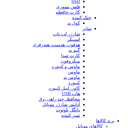
SSD
فلش مموری
کارت حافظه
خنک کننده
کول پد
سایر
شارژر لپ تاپ
اسپیکر
هدفون، هدست، هندزفری
گیم پد
کارت صدا
میکروفون
ماوس و کیبورد
ماوس
ماوس پد
کیبورد
کاور، لیبل کیبورد
هاب USB
محافظ، چند راهی برق
آداپتور شارژر موبایل
دانگل بلوتوث
تمیز کننده
برند کالاها
کالاهای موبایل