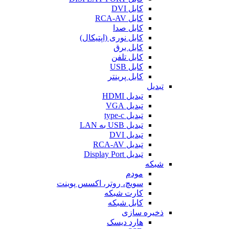
کابل DVI
کابل RCA-AV
کابل صدا
کابل نوری (اپتیکال)
کابل برق
کابل تلفن
کابل USB
کابل پرینتر
تبدیل
تبدیل HDMI
تبدیل VGA
تبدیل type-c
تبدیل USB به LAN
تبدیل DVI
تبدیل RCA-AV
تبدیل Display Port
شبکه
مودم
سویچ، روتر، اکسس پوینت
کارت شبکه
کابل شبکه
ذخیره سازی
هارد دیسک