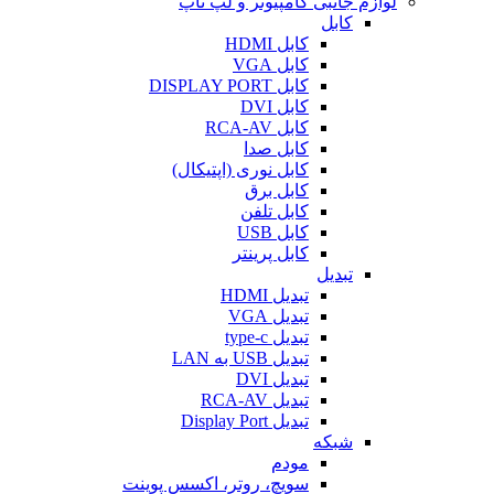
لوازم جانبی کامپیوتر و لپ تاپ
کابل
کابل HDMI
کابل VGA
کابل DISPLAY PORT
کابل DVI
کابل RCA-AV
کابل صدا
کابل نوری (اپتیکال)
کابل برق
کابل تلفن
کابل USB
کابل پرینتر
تبدیل
تبدیل HDMI
تبدیل VGA
تبدیل type-c
تبدیل USB به LAN
تبدیل DVI
تبدیل RCA-AV
تبدیل Display Port
شبکه
مودم
سویچ، روتر، اکسس پوینت