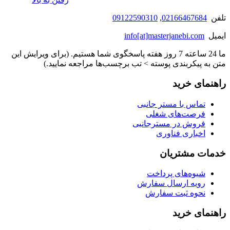
تلفن
02166467684
,
09122590310
ایمیل
info[at]masterjanebi.com
ما 24 ساعته 7 روز هفته پاسخگوی شما هستیم. (برای ویرایش این
متن به پیکربندی پوسته > تب برچسب‌ها مراجعه نمایید.)
راهنمای خرید
تماس با مستر جانبی
فرصت‌های شغلی
فروش در مسترجانبی
اخباری فناوری
خدمات مشتریان
شیوه‌های پرداخت
رویه ارسال سفارش
نحوه ثبت سفارش
راهنمای خرید