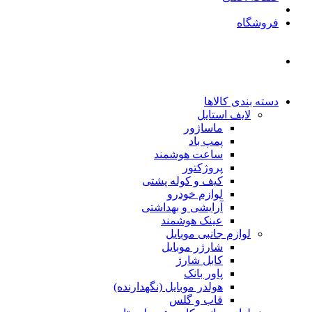
فروشگاه
دسته بندی کالاها
لایف استایل
ماساژور
پمپ باد
ساعت هوشمند
پروژکتور
کیف و کوله پشتی
لوازم خودرو
آرایشی و بهداشتی
عینک هوشمند
لوازم جانبی موبایل
شارژر موبایل
کابل شارژ
پاور بانک
هولدر موبایل (نگهدارنده)
قاب و گلس