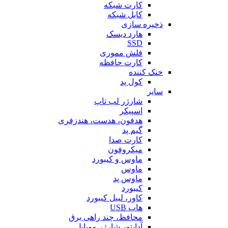
کارت شبکه
کابل شبکه
ذخیره سازی
هارد دیسک
SSD
فلش مموری
کارت حافظه
خنک کننده
کول پد
سایر
شارژر لپ تاپ
اسپیکر
هدفون، هدست، هندزفری
گیم پد
کارت صدا
میکروفون
ماوس و کیبورد
ماوس
ماوس پد
کیبورد
کاور، لیبل کیبورد
هاب USB
محافظ، چند راهی برق
آداپتور شارژر موبایل