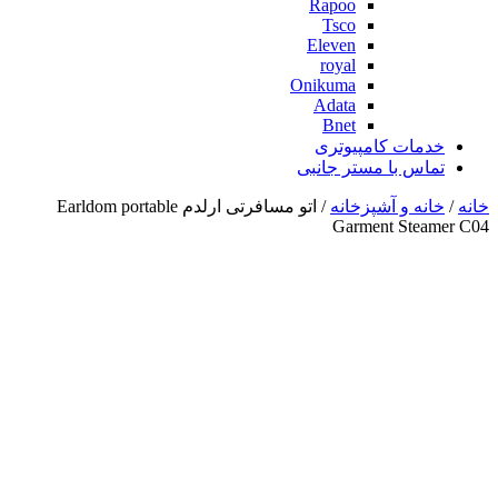
Rapoo
Tsco
Eleven
royal
Onikuma
Adata
Bnet
خدمات کامپیوتری
تماس با مستر جانبی
خانه
/
خانه و آشپزخانه
/ اتو مسافرتی ارلدم Earldom portable
Garment Steamer C04