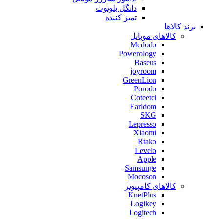
دانگل بلوتوث
تمیز کننده
برند کالاها
کالاهای موبایل
Mcdodo
Powerology
Baseus
joyroom
GreenLion
Porodo
Coteetci
Earldom
SKG
Lepresso
Xiaomi
Rtako
Levelo
Apple
Samsunge
Mocoson
کالاهای کامپیوتر
KnetPlus
Logikey
Logitech