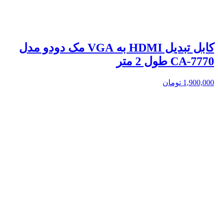
کابل تبدیل HDMI به VGA مک دودو مدل
CA-7770 طول 2 متر
1,900,000
تومان