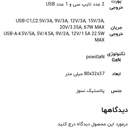
پورت
2 عدد تایپ سی و 1 عدد USB
خروجی
USB-C1,C2:5V/3A, 9V/3A, 12V/3A, 15V/3A,
جریان
20V/3.35A, 67W MAX
خروجی
USB-A:4.5V/5A, 5V/4.5A, 9V/2A, 12V/1.5A 22.5W
MAX
تکنولوژی
powiGaN
GaN
ابعاد
80x32x37 میلی متر
جنس
پلاستیک نسوز
دیدگاهها
درمورد این محصول دیدگاه درج کنید.