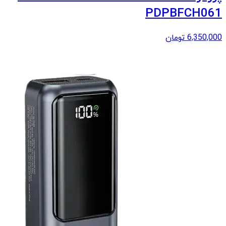
PDPBFCH061
6,350,000
تومان