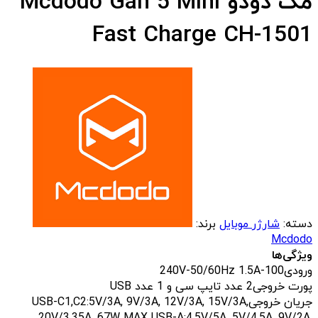
مک دودو Mcdodo Gan 5 Mini
Fast Charge CH-1501
دسته:
شارژر موبایل
برند:
Mcdodo
ویژگی‌ها
ورودی
100-240V-50/60Hz 1.5A
پورت خروجی
2 عدد تایپ سی و 1 عدد USB
جریان خروجی
USB-C1,C2:5V/3A, 9V/3A, 12V/3A, 15V/3A,
20V/3.35A, 67W MAX USB-A:4.5V/5A, 5V/4.5A, 9V/2A,