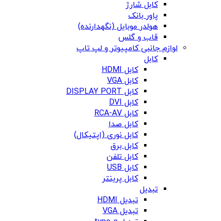
کابل شارژ
پاور بانک
هولدر موبایل (نگهدارنده)
قاب و گلس
لوازم جانبی کامپیوتر و لپ تاپ
کابل
کابل HDMI
کابل VGA
کابل DISPLAY PORT
کابل DVI
کابل RCA-AV
کابل صدا
کابل نوری (اپتیکال)
کابل برق
کابل تلفن
کابل USB
کابل پرینتر
تبدیل
تبدیل HDMI
تبدیل VGA