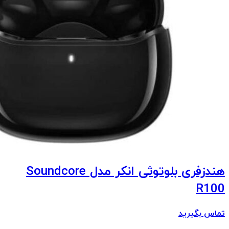
هندزفری بلوتوثی انکر مدل Soundcore
R100
تماس بگیرید