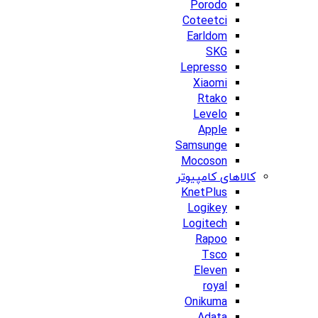
Porodo
Coteetci
Earldom
SKG
Lepresso
Xiaomi
Rtako
Levelo
Apple
Samsunge
Mocoson
کالاهای کامپیوتر
KnetPlus
Logikey
Logitech
Rapoo
Tsco
Eleven
royal
Onikuma