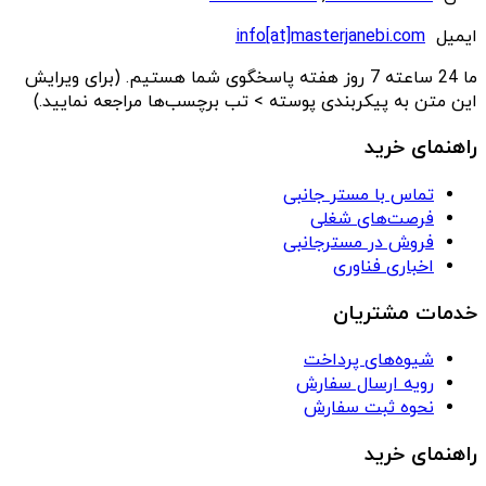
ایمیل
info[at]masterjanebi.com
ما 24 ساعته 7 روز هفته پاسخگوی شما هستیم. (برای ویرایش
این متن به پیکربندی پوسته > تب برچسب‌ها مراجعه نمایید.)
راهنمای خرید
تماس با مستر جانبی
فرصت‌های شغلی
فروش در مسترجانبی
اخباری فناوری
خدمات مشتریان
شیوه‌های پرداخت
رویه ارسال سفارش
نحوه ثبت سفارش
راهنمای خرید