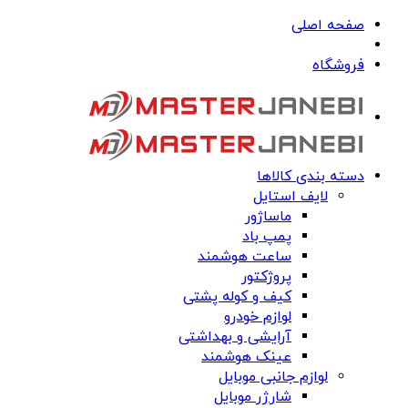
صفحه اصلی
فروشگاه
دسته بندی کالاها
لایف استایل
ماساژور
پمپ باد
ساعت هوشمند
پروژکتور
کیف و کوله پشتی
لوازم خودرو
آرایشی و بهداشتی
عینک هوشمند
لوازم جانبی موبایل
شارژر موبایل