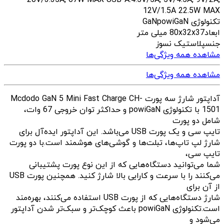
12V/1.5A 22.5W MAX
تکنولوژی GaN
powiGaN
ابعاد
80x32x37 میلی متر
جنس
پلاستیک نسوز
مشاهده همه ویژگی‌ها
مشاهده همه ویژگی‌ها
آداپتور شارژ سه پورت Mcdodo GaN 5 Mini Fast Charge CH-
1501 با تکنولوژی powiGaN و حداکثر توان خروجی 67 وات،
شامل دو پورت
تایپ سی و یک پورت USB می‌باشد. این آداپتور ایده‌آل برای
شارژ لپ تاپ‌ها، تبلت‌ها و گوشی‌های هوشمند است.با دو پورت
تایپ سی،
شما می‌توانید دستگاه‌هایی که از این نوع پورت پشتیبانی
می‌کنند را با سرعت و کارایی بالا شارژ کنید. همچنین پورت USB
از آن برای
شارژ دستگاه‌هایی که از پورت USB استفاده می‌کنند، بهره‌مند
است.تکنولوژی powiGaN باعث کوچک‌تر و سبک‌تر شدن آداپتور
می‌شود و