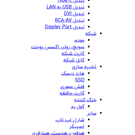
تبدیل type-c
تبدیل USB به LAN
تبدیل DVI
تبدیل RCA-AV
تبدیل Display Port
شبکه
مودم
سویچ، روتر، اکسس پوینت
کارت شبکه
کابل شبکه
ذخیره سازی
هارد دیسک
SSD
فلش مموری
کارت حافظه
خنک کننده
کول پد
سایر
شارژر لپ تاپ
اسپیکر
هدفون، هدست، هندزفری