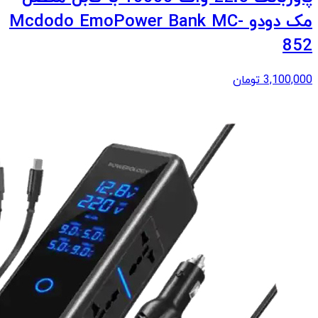
مک دودو Mcdodo EmoPower Bank MC-
852
3,100,000
تومان