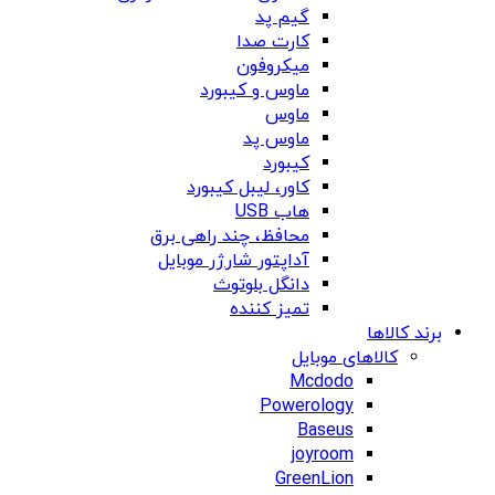
گیم پد
کارت صدا
میکروفون
ماوس و کیبورد
ماوس
ماوس پد
کیبورد
کاور، لیبل کیبورد
هاب USB
محافظ، چند راهی برق
آداپتور شارژر موبایل
دانگل بلوتوث
تمیز کننده
برند کالاها
کالاهای موبایل
Mcdodo
Powerology
Baseus
joyroom
GreenLion