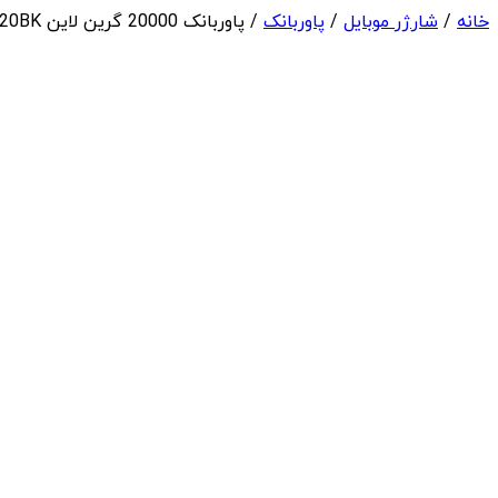
خانه
/
شارژر موبایل
/
پاوربانک
/ پاوربانک 20000 گرین لاین Green Lion Container Power Bank GNCOTPXPB20BK