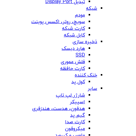
تبدیل Display Port
شبکه
مودم
سویچ، روتر، اکسس پوینت
کارت شبکه
کابل شبکه
ذخیره سازی
هارد دیسک
SSD
فلش مموری
کارت حافظه
خنک کننده
کول پد
سایر
شارژر لپ تاپ
اسپیکر
هدفون، هدست، هندزفری
گیم پد
کارت صدا
میکروفون
ماوس و کیبورد