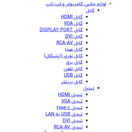
لوازم جانبی کامپیوتر و لپ تاپ
کابل
کابل HDMI
کابل VGA
کابل DISPLAY PORT
کابل DVI
کابل RCA-AV
کابل صدا
کابل نوری (اپتیکال)
کابل برق
کابل تلفن
کابل USB
کابل پرینتر
تبدیل
تبدیل HDMI
تبدیل VGA
تبدیل type-c
تبدیل USB به LAN
تبدیل DVI
تبدیل RCA-AV