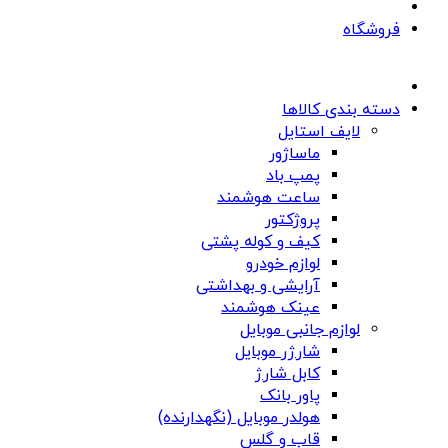
فروشگاه
دسته بندی کالاها
لایف استایل
ماساژور
پمپ باد
ساعت هوشمند
پروژکتور
کیف و کوله پشتی
لوازم خودرو
آرایشی و بهداشتی
عینک هوشمند
لوازم جانبی موبایل
شارژر موبایل
کابل شارژ
پاور بانک
هولدر موبایل (نگهدارنده)
قاب و گلس