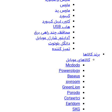
ماوس
ماوس پد
کیبورد
کاور، لیبل کیبورد
هاب USB
محافظ، چند راهی برق
آداپتور شارژر موبایل
دانگل بلوتوث
تمیز کننده
برند کالاها
کالاهای موبایل
Mcdodo
Powerology
Baseus
joyroom
GreenLion
Porodo
Coteetci
Earldom
SKG