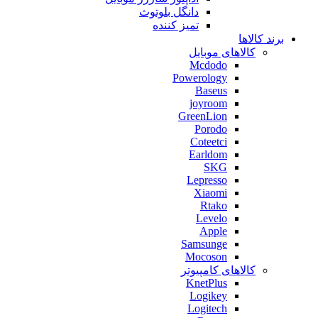
دانگل بلوتوث
تمیز کننده
برند کالاها
کالاهای موبایل
Mcdodo
Powerology
Baseus
joyroom
GreenLion
Porodo
Coteetci
Earldom
SKG
Lepresso
Xiaomi
Rtako
Levelo
Apple
Samsunge
Mocoson
کالاهای کامپیوتر
KnetPlus
Logikey
Logitech