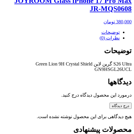
JOYROOM Glass iPhone 17 Pro Max
JR-MQS0608
380,000
تومان
توضیحات
نظرات (0)
توضیحات
S26 Ultra گرین لاین Green Lion 9H Crystal Shield
GN9HSGL26UCL
دیدگاهها
درمورد این محصول دیدگاه درج کنید.
درج دیدگاه
هیچ دیدگاهی برای این محصول نوشته نشده است.
محصولات پیشنهادی