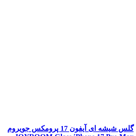
گلس شیشه ای آیفون 17 پرومکس جویروم