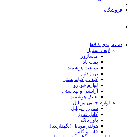
فروشگاه
دسته بندی کالاها
لایف استایل
ماساژور
پمپ باد
ساعت هوشمند
پروژکتور
کیف و کوله پشتی
لوازم خودرو
آرایشی و بهداشتی
عینک هوشمند
لوازم جانبی موبایل
شارژر موبایل
کابل شارژ
پاور بانک
هولدر موبایل (نگهدارنده)
قاب و گلس