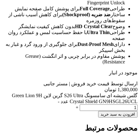
Fingerprint Unlock
طراحی
Full Coverage
برای پوشش کامل صفحه نمایش
ساختار
ضد ضربه (Shockproof)
برای کاهش آسیب ناشی از
سقوط‌های روزمره
وضوح
HD Crystal Clear
بدون کاهش کیفیت نمایشگر
طراحی
Ultra Thin
با حفظ حساسیت لمس و عملکرد روان
صفحه
دارای
Dust-Proof Mesh
برای جلوگیری از ورود گرد و غبار به
بخش اسپیکر
پوشش مقاوم در برابر چربی و اثر انگشت (Grease
Resistance)
موجود در انبار
ارسال توسط قیمت خرید فروش | مستر جانبی
1,380,000
تومان
گلس شیشه ای سامسونگ S26 Ultra گرین لاین Green Lion 9H
Crystal Shield GN9HSGL26UCL عدد
-
+
افزودن به سبد خرید
محصولات مرتبط