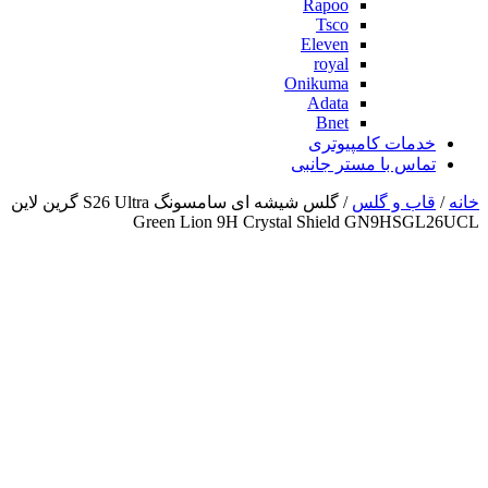
Rapoo
Tsco
Eleven
royal
Onikuma
Adata
Bnet
خدمات کامپیوتری
تماس با مستر جانبی
خانه
/
قاب و گلس
/ گلس شیشه ای سامسونگ S26 Ultra گرین لاین
Green Lion 9H Crystal Shield GN9HSGL26UCL