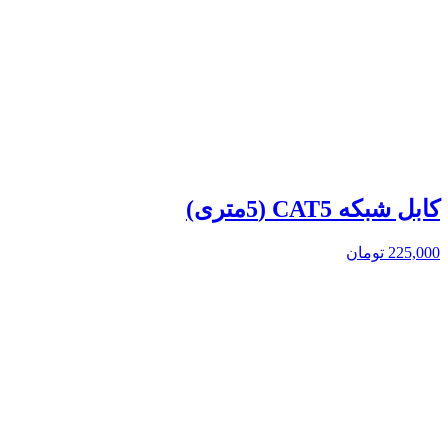
کابل شبکه CAT5 (5متری)
225,000
تومان