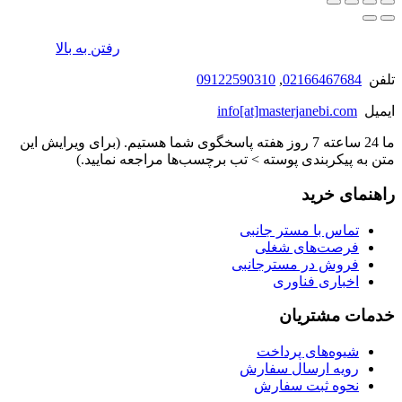
رفتن به بالا
تلفن
02166467684
,
09122590310
ایمیل
info[at]masterjanebi.com
ما 24 ساعته 7 روز هفته پاسخگوی شما هستیم. (برای ویرایش این
متن به پیکربندی پوسته > تب برچسب‌ها مراجعه نمایید.)
راهنمای خرید
تماس با مستر جانبی
فرصت‌های شغلی
فروش در مسترجانبی
اخباری فناوری
خدمات مشتریان
شیوه‌های پرداخت
رویه ارسال سفارش
نحوه ثبت سفارش