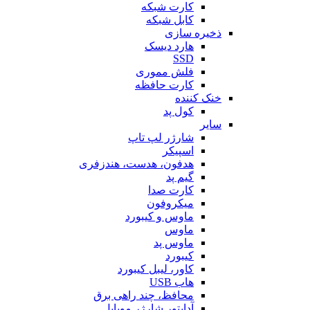
کارت شبکه
کابل شبکه
ذخیره سازی
هارد دیسک
SSD
فلش مموری
کارت حافظه
خنک کننده
کول پد
سایر
شارژر لپ تاپ
اسپیکر
هدفون، هدست، هندزفری
گیم پد
کارت صدا
میکروفون
ماوس و کیبورد
ماوس
ماوس پد
کیبورد
کاور، لیبل کیبورد
هاب USB
محافظ، چند راهی برق
آداپتور شارژر موبایل