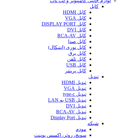
لوازم جانبی کامپیوتر و لپ تاپ
کابل
کابل HDMI
کابل VGA
کابل DISPLAY PORT
کابل DVI
کابل RCA-AV
کابل صدا
کابل نوری (اپتیکال)
کابل برق
کابل تلفن
کابل USB
کابل پرینتر
تبدیل
تبدیل HDMI
تبدیل VGA
تبدیل type-c
تبدیل USB به LAN
تبدیل DVI
تبدیل RCA-AV
تبدیل Display Port
شبکه
مودم
سویچ، روتر، اکسس پوینت