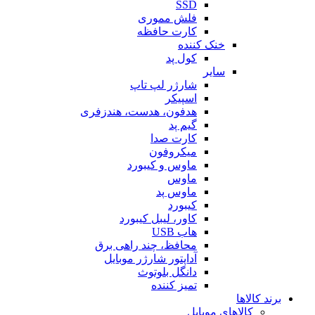
SSD
فلش مموری
کارت حافظه
خنک کننده
کول پد
سایر
شارژر لپ تاپ
اسپیکر
هدفون، هدست، هندزفری
گیم پد
کارت صدا
میکروفون
ماوس و کیبورد
ماوس
ماوس پد
کیبورد
کاور، لیبل کیبورد
هاب USB
محافظ، چند راهی برق
آداپتور شارژر موبایل
دانگل بلوتوث
تمیز کننده
برند کالاها
کالاهای موبایل