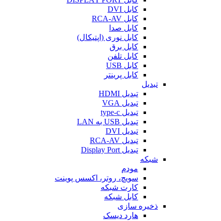
کابل DVI
کابل RCA-AV
کابل صدا
کابل نوری (اپتیکال)
کابل برق
کابل تلفن
کابل USB
کابل پرینتر
تبدیل
تبدیل HDMI
تبدیل VGA
تبدیل type-c
تبدیل USB به LAN
تبدیل DVI
تبدیل RCA-AV
تبدیل Display Port
شبکه
مودم
سویچ، روتر، اکسس پوینت
کارت شبکه
کابل شبکه
ذخیره سازی
هارد دیسک