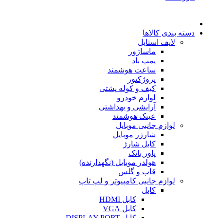
دسته بندی کالاها
لایف استایل
ماساژور
پمپ باد
ساعت هوشمند
پروژکتور
کیف و کوله پشتی
لوازم خودرو
آرایشی و بهداشتی
عینک هوشمند
لوازم جانبی موبایل
شارژر موبایل
کابل شارژ
پاور بانک
هولدر موبایل (نگهدارنده)
قاب و گلس
لوازم جانبی کامپیوتر و لپ تاپ
کابل
کابل HDMI
کابل VGA
کابل DISPLAY PORT