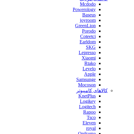
Mcdodo
Powerology
Baseus
joyroom
GreenLion
Porodo
Coteetci
Earldom
SKG
Lepresso
Xiaomi
Rtako
Levelo
Apple
Samsunge
Mocoson
کالاهای کامپیوتر
KnetPlus
Logikey
Logitech
Rapoo
Tsco
Eleven
royal
Onikuma