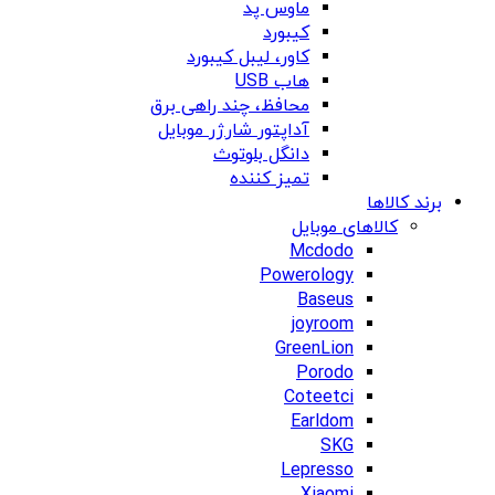
ماوس پد
کیبورد
کاور، لیبل کیبورد
هاب USB
محافظ، چند راهی برق
آداپتور شارژر موبایل
دانگل بلوتوث
تمیز کننده
برند کالاها
کالاهای موبایل
Mcdodo
Powerology
Baseus
joyroom
GreenLion
Porodo
Coteetci
Earldom
SKG
Lepresso