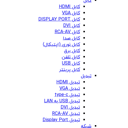
کابل
کابل HDMI
کابل VGA
کابل DISPLAY PORT
کابل DVI
کابل RCA-AV
کابل صدا
کابل نوری (اپتیکال)
کابل برق
کابل تلفن
کابل USB
کابل پرینتر
تبدیل
تبدیل HDMI
تبدیل VGA
تبدیل type-c
تبدیل USB به LAN
تبدیل DVI
تبدیل RCA-AV
تبدیل Display Port
شبکه