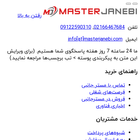
رفتن به بالا
تلفن
02166467684
,
09122590310
ایمیل
info[at]masterjanebi.com
ما 24 ساعته 7 روز هفته پاسخگوی شما هستیم. (برای ویرایش
این متن به پیکربندی پوسته > تب برچسب‌ها مراجعه نمایید.)
راهنمای خرید
تماس با مستر جانبی
فرصت‌های شغلی
فروش در مسترجانبی
اخباری فناوری
خدمات مشتریان
شیوه‌های پرداخت
رویه ارسال سفارش