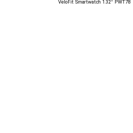
VeloFit Smartwatch 1.32″ PWT78