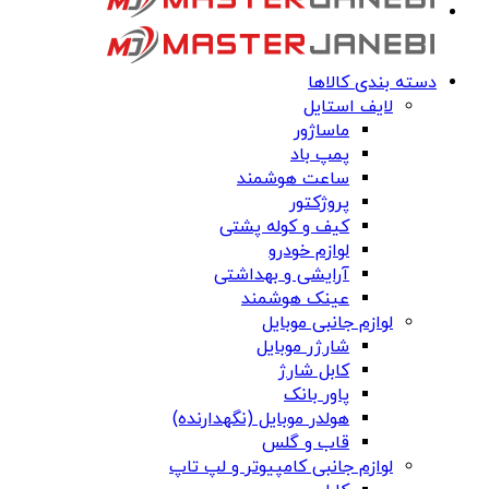
دسته بندی کالاها
لایف استایل
ماساژور
پمپ باد
ساعت هوشمند
پروژکتور
کیف و کوله پشتی
لوازم خودرو
آرایشی و بهداشتی
عینک هوشمند
لوازم جانبی موبایل
شارژر موبایل
کابل شارژ
پاور بانک
هولدر موبایل (نگهدارنده)
قاب و گلس
لوازم جانبی کامپیوتر و لپ تاپ