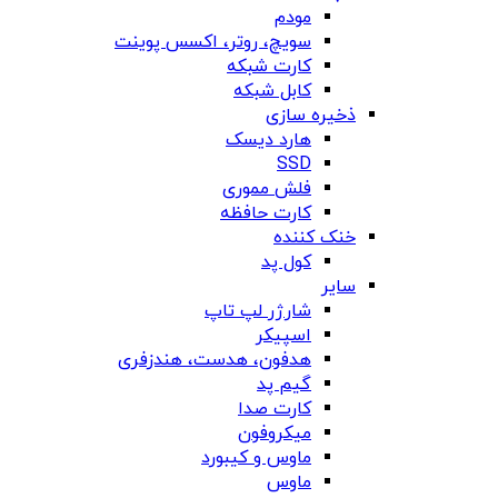
مودم
سویچ، روتر، اکسس پوینت
کارت شبکه
کابل شبکه
ذخیره سازی
هارد دیسک
SSD
فلش مموری
کارت حافظه
خنک کننده
کول پد
سایر
شارژر لپ تاپ
اسپیکر
هدفون، هدست، هندزفری
گیم پد
کارت صدا
میکروفون
ماوس و کیبورد
ماوس