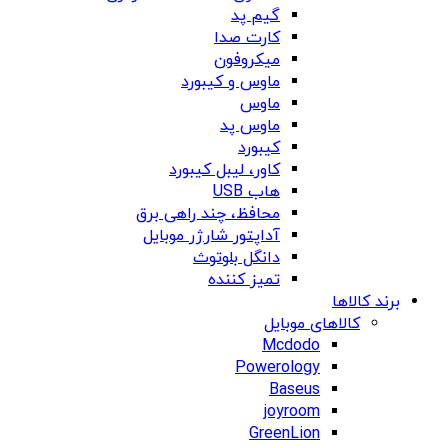
گیم پد
کارت صدا
میکروفون
ماوس و کیبورد
ماوس
ماوس پد
کیبورد
کاور، لیبل کیبورد
هاب USB
محافظ، چند راهی برق
آداپتور شارژر موبایل
دانگل بلوتوث
تمیز کننده
برند کالاها
کالاهای موبایل
Mcdodo
Powerology
Baseus
joyroom
GreenLion