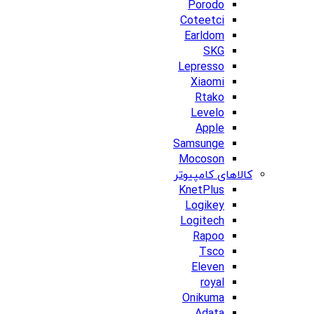
Porodo
Coteetci
Earldom
SKG
Lepresso
Xiaomi
Rtako
Levelo
Apple
Samsunge
Mocoson
کالاهای کامپیوتر
KnetPlus
Logikey
Logitech
Rapoo
Tsco
Eleven
royal
Onikuma