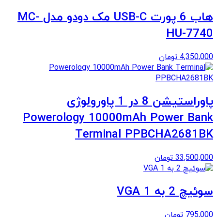
هاب 6 پورت USB-C مک دودو مدل MC-
HU-7740
4,350,000
تومان
پاوراستیشن 8 در 1 پاورولوژی
Powerology 10000mAh Power Bank
Terminal PPBCHA2681BK
33,500,000
تومان
سوئیچ 2 به 1 VGA
795,000
تومان