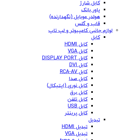
کابل شارژ
پاور بانک
هولدر موبایل (نگهدارنده)
قاب و گلس
لوازم جانبی کامپیوتر و لپ تاپ
کابل
کابل HDMI
کابل VGA
کابل DISPLAY PORT
کابل DVI
کابل RCA-AV
کابل صدا
کابل نوری (اپتیکال)
کابل برق
کابل تلفن
کابل USB
کابل پرینتر
تبدیل
تبدیل HDMI
تبدیل VGA