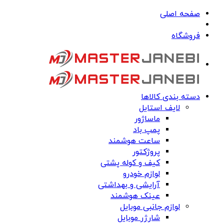
صفحه اصلی
فروشگاه
دسته بندی کالاها
لایف استایل
ماساژور
پمپ باد
ساعت هوشمند
پروژکتور
کیف و کوله پشتی
لوازم خودرو
آرایشی و بهداشتی
عینک هوشمند
لوازم جانبی موبایل
شارژر موبایل