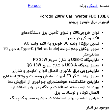
دسته:
فندکی
برند:
Porodo
Porodo 200W Car Inverter PDCI103BK
اینورتر برق خودرو پرودو
توان خروجی
200 وات
برای تأمین برق دستگاه‌های
الکترونیکی در خودرو
تبدیل برق
12 ولت DC خودرو به 220 ولت AC
مجهز به
کابل جمع‌شونده (Retractable) Type-C
به طول 70
سانتی‌متر
دارای
درگاه USB-C با شارژ سریع PD 30W
مجهز به
درگاه USB-A با شارژ سریع QC 18W
دارای
خروجی برق AC
برای اتصال انواع آداپتور و شارژر
مجهز به
نمایشگر LED
جهت نمایش وضعیت و ولتاژ لحظه‌ای
دارای
فن خنک‌کننده هوشمند
برای جلوگیری از افزایش دما
بهره‌مند از
سیستم محافظت چندگانه
در برابر اضافه‌بار،
اتصال کوتاه و نوسانات برق
طراحی مناسب برای استفاده در خودرو، سفر و کمپینگ
موجود در انبار