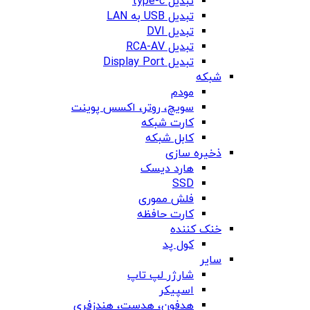
تبدیل type-c
تبدیل USB به LAN
تبدیل DVI
تبدیل RCA-AV
تبدیل Display Port
شبکه
مودم
سویچ، روتر، اکسس پوینت
کارت شبکه
کابل شبکه
ذخیره سازی
هارد دیسک
SSD
فلش مموری
کارت حافظه
خنک کننده
کول پد
سایر
شارژر لپ تاپ
اسپیکر
هدفون، هدست، هندزفری