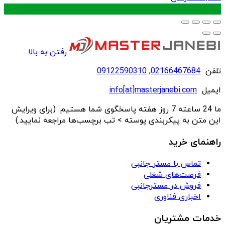
.
رفتن به بالا
تلفن
02166467684
,
09122590310
ایمیل
info[at]masterjanebi.com
ما 24 ساعته 7 روز هفته پاسخگوی شما هستیم. (برای ویرایش
این متن به پیکربندی پوسته > تب برچسب‌ها مراجعه نمایید.)
راهنمای خرید
تماس با مستر جانبی
فرصت‌های شغلی
فروش در مسترجانبی
اخباری فناوری
خدمات مشتریان