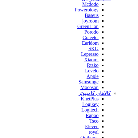
Mcdodo
Powerology
Baseus
joyroom
GreenLion
Porodo
Coteetci
Earldom
SKG
Lepresso
Xiaomi
Rtako
Levelo
Apple
Samsunge
Mocoson
کالاهای کامپیوتر
KnetPlus
Logikey
Logitech
Rapoo
Tsco
Eleven
royal
Onikuma