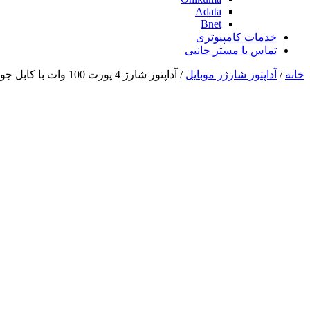
Adata
Bnet
خدمات کامپیوتری
تماس با مستر جانبی
خانه
/
آداپتور شارژر موبایل
/ آداپتور شارژ 4 پورت 100 وات با کابل جویروم JOYROOM GaN Ultra JR-TCG04