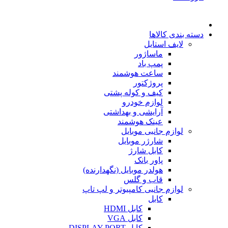
دسته بندی کالاها
لایف استایل
ماساژور
پمپ باد
ساعت هوشمند
پروژکتور
کیف و کوله پشتی
لوازم خودرو
آرایشی و بهداشتی
عینک هوشمند
لوازم جانبی موبایل
شارژر موبایل
کابل شارژ
پاور بانک
هولدر موبایل (نگهدارنده)
قاب و گلس
لوازم جانبی کامپیوتر و لپ تاپ
کابل
کابل HDMI
کابل VGA
کابل DISPLAY PORT