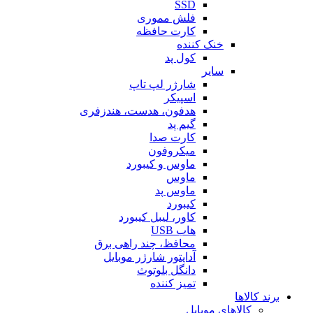
SSD
فلش مموری
کارت حافظه
خنک کننده
کول پد
سایر
شارژر لپ تاپ
اسپیکر
هدفون، هدست، هندزفری
گیم پد
کارت صدا
میکروفون
ماوس و کیبورد
ماوس
ماوس پد
کیبورد
کاور، لیبل کیبورد
هاب USB
محافظ، چند راهی برق
آداپتور شارژر موبایل
دانگل بلوتوث
تمیز کننده
برند کالاها
کالاهای موبایل