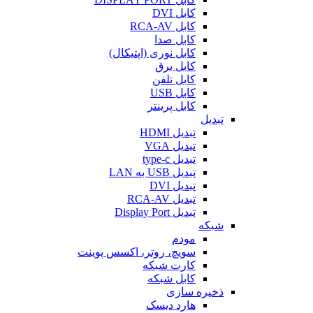
کابل DVI
کابل RCA-AV
کابل صدا
کابل نوری (اپتیکال)
کابل برق
کابل تلفن
کابل USB
کابل پرینتر
تبدیل
تبدیل HDMI
تبدیل VGA
تبدیل type-c
تبدیل USB به LAN
تبدیل DVI
تبدیل RCA-AV
تبدیل Display Port
شبکه
مودم
سویچ، روتر، اکسس پوینت
کارت شبکه
کابل شبکه
ذخیره سازی
هارد دیسک