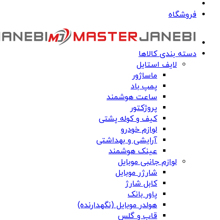
فروشگاه
دسته بندی کالاها
لایف استایل
ماساژور
پمپ باد
ساعت هوشمند
پروژکتور
کیف و کوله پشتی
لوازم خودرو
آرایشی و بهداشتی
عینک هوشمند
لوازم جانبی موبایل
شارژر موبایل
کابل شارژ
پاور بانک
هولدر موبایل (نگهدارنده)
قاب و گلس