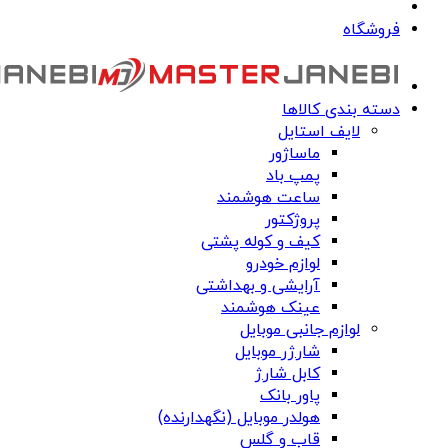
فروشگاه
دسته بندی کالاها
لایف استایل
ماساژور
پمپ باد
ساعت هوشمند
پروژکتور
کیف و کوله پشتی
لوازم خودرو
آرایشی و بهداشتی
عینک هوشمند
لوازم جانبی موبایل
شارژر موبایل
کابل شارژ
پاور بانک
هولدر موبایل (نگهدارنده)
قاب و گلس