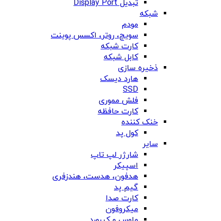
تبدیل Display Port
شبکه
مودم
سویچ، روتر، اکسس پوینت
کارت شبکه
کابل شبکه
ذخیره سازی
هارد دیسک
SSD
فلش مموری
کارت حافظه
خنک کننده
کول پد
سایر
شارژر لپ تاپ
اسپیکر
هدفون، هدست، هندزفری
گیم پد
کارت صدا
میکروفون
ماوس و کیبورد