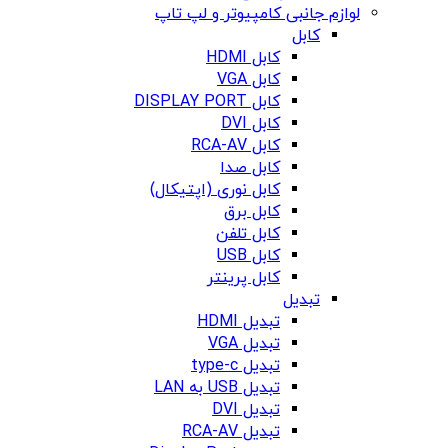
لوازم جانبی کامپیوتر و لپ تاپ
کابل
کابل HDMI
کابل VGA
کابل DISPLAY PORT
کابل DVI
کابل RCA-AV
کابل صدا
کابل نوری (اپتیکال)
کابل برق
کابل تلفن
کابل USB
کابل پرینتر
تبدیل
تبدیل HDMI
تبدیل VGA
تبدیل type-c
تبدیل USB به LAN
تبدیل DVI
تبدیل RCA-AV