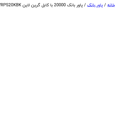
خانه
/
پاور بانک
/ پاور بانک 20000 با کابل گرین لاین Green Lion Power Pulse Power Bank GNPWRPS20KBK