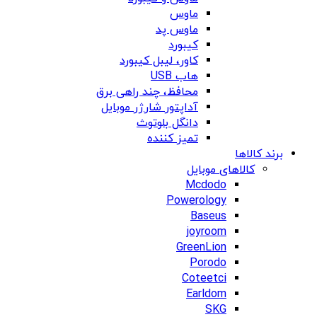
ماوس
ماوس پد
کیبورد
کاور، لیبل کیبورد
هاب USB
محافظ، چند راهی برق
آداپتور شارژر موبایل
دانگل بلوتوث
تمیز کننده
برند کالاها
کالاهای موبایل
Mcdodo
Powerology
Baseus
joyroom
GreenLion
Porodo
Coteetci
Earldom
SKG