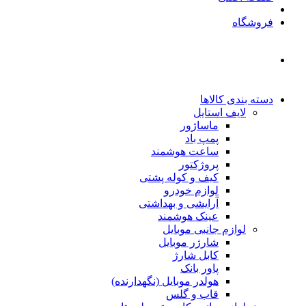
فروشگاه
دسته بندی کالاها
لایف استایل
ماساژور
پمپ باد
ساعت هوشمند
پروژکتور
کیف و کوله پشتی
لوازم خودرو
آرایشی و بهداشتی
عینک هوشمند
لوازم جانبی موبایل
شارژر موبایل
کابل شارژ
پاور بانک
هولدر موبایل (نگهدارنده)
قاب و گلس