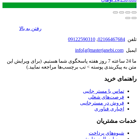
.
رفتن به بالا
تلفن
02166467684
,
09122590310
ایمیل
info[at]masterjanebi.com
ما 24 ساعته 7 روز هفته پاسخگوی شما هستیم. (برای ویرایش این
متن به پیکربندی پوسته > تب برچسب‌ها مراجعه نمایید.)
راهنمای خرید
تماس با مستر جانبی
فرصت‌های شغلی
فروش در مسترجانبی
اخباری فناوری
خدمات مشتریان
شیوه‌های پرداخت
رویه ارسال سفارش