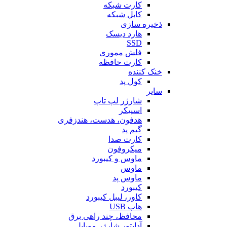
کارت شبکه
کابل شبکه
ذخیره سازی
هارد دیسک
SSD
فلش مموری
کارت حافظه
خنک کننده
کول پد
سایر
شارژر لپ تاپ
اسپیکر
هدفون، هدست، هندزفری
گیم پد
کارت صدا
میکروفون
ماوس و کیبورد
ماوس
ماوس پد
کیبورد
کاور، لیبل کیبورد
هاب USB
محافظ، چند راهی برق
آداپتور شارژر موبایل