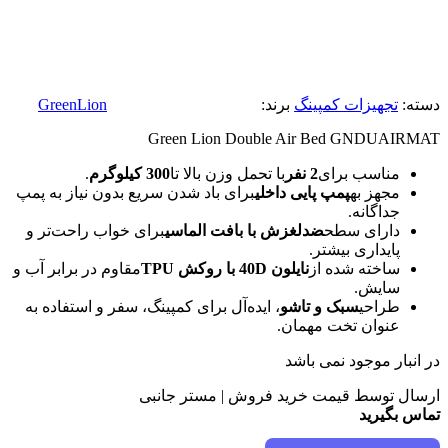
دسته:
تجهیزات کمپینگ
برند:
GreenLion
Green Lion Double Air Bed GNDUAIRMAT
مناسب برای
2 نفر
با تحمل وزن بالا تا
300 کیلوگرم
.
مجهز به
پمپ پایی داخلی
برای باد شدن سریع بدون نیاز به پمپ
جداگانه.
دارای سطح
ضدلغزش با بافت الماسی
برای خواب راحت‌تر و
پایداری بیشتر.
ساخته شده از
نایلون 40D با روکش TPU
مقاوم در برابر آب و
سایش.
طراحی
سبک و تاشو
، ایده‌آل برای کمپینگ، سفر و استفاده به
عنوان تخت مهمان.
در انبار موجود نمی باشد
ارسال توسط قیمت خرید فروش | مستر جانبی
تماس بگیرید