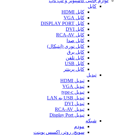
لوازم جانبی کامپیوتر و لپ تاپ
کابل
کابل HDMI
کابل VGA
کابل DISPLAY PORT
کابل DVI
کابل RCA-AV
کابل صدا
کابل نوری (اپتیکال)
کابل برق
کابل تلفن
کابل USB
کابل پرینتر
تبدیل
تبدیل HDMI
تبدیل VGA
تبدیل type-c
تبدیل USB به LAN
تبدیل DVI
تبدیل RCA-AV
تبدیل Display Port
شبکه
مودم
سویچ، روتر، اکسس پوینت