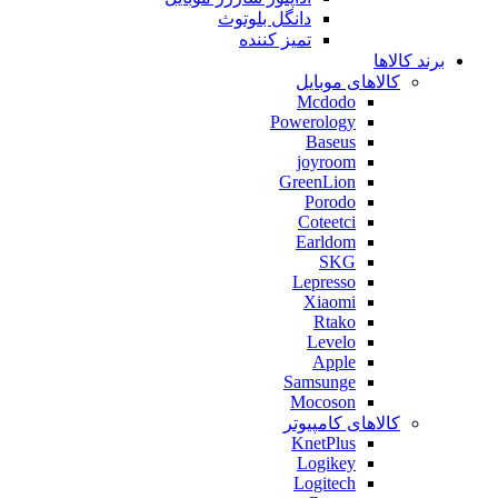
دانگل بلوتوث
تمیز کننده
برند کالاها
کالاهای موبایل
Mcdodo
Powerology
Baseus
joyroom
GreenLion
Porodo
Coteetci
Earldom
SKG
Lepresso
Xiaomi
Rtako
Levelo
Apple
Samsunge
Mocoson
کالاهای کامپیوتر
KnetPlus
Logikey
Logitech