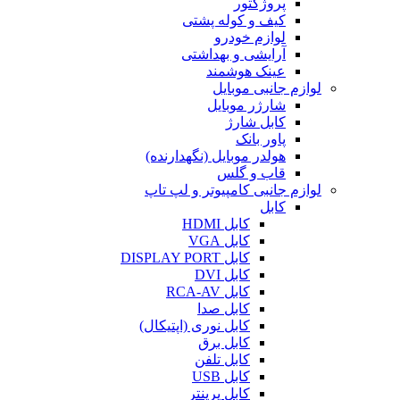
پروژکتور
کیف و کوله پشتی
لوازم خودرو
آرایشی و بهداشتی
عینک هوشمند
لوازم جانبی موبایل
شارژر موبایل
کابل شارژ
پاور بانک
هولدر موبایل (نگهدارنده)
قاب و گلس
لوازم جانبی کامپیوتر و لپ تاپ
کابل
کابل HDMI
کابل VGA
کابل DISPLAY PORT
کابل DVI
کابل RCA-AV
کابل صدا
کابل نوری (اپتیکال)
کابل برق
کابل تلفن
کابل USB
کابل پرینتر