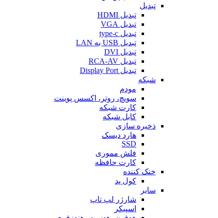
تبدیل
تبدیل HDMI
تبدیل VGA
تبدیل type-c
تبدیل USB به LAN
تبدیل DVI
تبدیل RCA-AV
تبدیل Display Port
شبکه
مودم
سویچ، روتر، اکسس پوینت
کارت شبکه
کابل شبکه
ذخیره سازی
هارد دیسک
SSD
فلش مموری
کارت حافظه
خنک کننده
کول پد
سایر
شارژر لپ تاپ
اسپیکر
هدفون، هدست، هندزفری