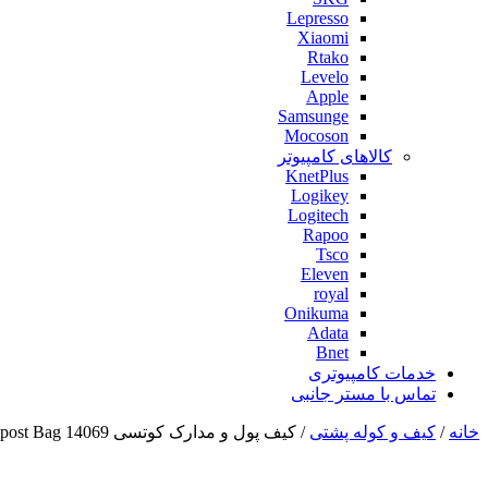
Lepresso
Xiaomi
Rtako
Levelo
Apple
Samsunge
Mocoson
کالاهای کامپیوتر
KnetPlus
Logikey
Logitech
Rapoo
Tsco
Eleven
royal
Onikuma
Adata
Bnet
خدمات کامپیوتری
تماس با مستر جانبی
خانه
/
کیف و کوله پشتی
/ کیف پول و مدارک کوتسی Coteci Elegant Series Thickened Passpost Bag 14069