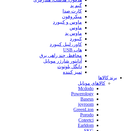
گیم پد
کارت صدا
میکروفون
ماوس و کیبورد
ماوس
ماوس پد
کیبورد
کاور، لیبل کیبورد
هاب USB
محافظ، چند راهی برق
آداپتور شارژر موبایل
دانگل بلوتوث
تمیز کننده
برند کالاها
کالاهای موبایل
Mcdodo
Powerology
Baseus
joyroom
GreenLion
Porodo
Coteetci
Earldom
SKG