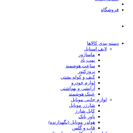
فروشگاه
دسته بندی کالاها
لایف استایل
ماساژور
پمپ باد
ساعت هوشمند
پروژکتور
کیف و کوله پشتی
لوازم خودرو
آرایشی و بهداشتی
عینک هوشمند
لوازم جانبی موبایل
شارژر موبایل
کابل شارژ
پاور بانک
هولدر موبایل (نگهدارنده)
قاب و گلس