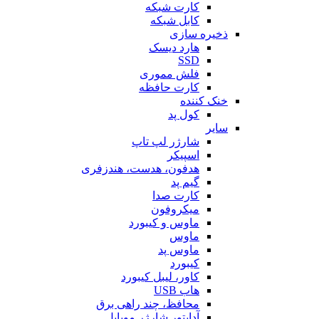
کارت شبکه
کابل شبکه
ذخیره سازی
هارد دیسک
SSD
فلش مموری
کارت حافظه
خنک کننده
کول پد
سایر
شارژر لپ تاپ
اسپیکر
هدفون، هدست، هندزفری
گیم پد
کارت صدا
میکروفون
ماوس و کیبورد
ماوس
ماوس پد
کیبورد
کاور، لیبل کیبورد
هاب USB
محافظ، چند راهی برق
آداپتور شارژر موبایل