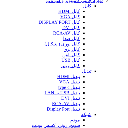
لوازم جانبی کامپیوتر و لپ تاپ
کابل
کابل HDMI
کابل VGA
کابل DISPLAY PORT
کابل DVI
کابل RCA-AV
کابل صدا
کابل نوری (اپتیکال)
کابل برق
کابل تلفن
کابل USB
کابل پرینتر
تبدیل
تبدیل HDMI
تبدیل VGA
تبدیل type-c
تبدیل USB به LAN
تبدیل DVI
تبدیل RCA-AV
تبدیل Display Port
شبکه
مودم
سویچ، روتر، اکسس پوینت