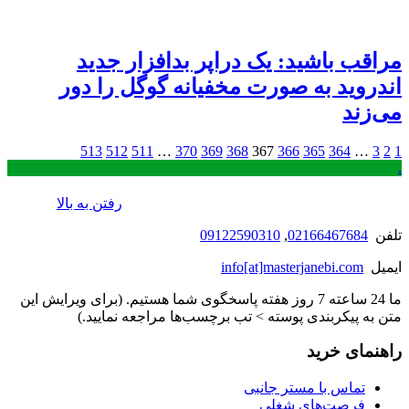
مراقب باشید: یک دراپر بدافزار جدید
اندروید به صورت مخفیانه گوگل را دور
می‌زند
513
512
511
…
370
369
368
367
366
365
364
…
3
2
1
.
رفتن به بالا
تلفن
02166467684
,
09122590310
ایمیل
info[at]masterjanebi.com
ما 24 ساعته 7 روز هفته پاسخگوی شما هستیم. (برای ویرایش این
متن به پیکربندی پوسته > تب برچسب‌ها مراجعه نمایید.)
راهنمای خرید
تماس با مستر جانبی
فرصت‌های شغلی