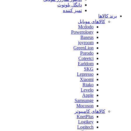
دانگل بلوتوث
تمیز کننده
برند کالاها
کالاهای موبایل
Mcdodo
Powerology
Baseus
joyroom
GreenLion
Porodo
Coteetci
Earldom
SKG
Lepresso
Xiaomi
Rtako
Levelo
Apple
Samsunge
Mocoson
کالاهای کامپیوتر
KnetPlus
Logikey
Logitech