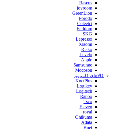
Baseus
joyroom
GreenLion
Porodo
Coteetci
Earldom
SKG
Lepresso
Xiaomi
Rtako
Levelo
Apple
Samsunge
Mocoson
کالاهای کامپیوتر
KnetPlus
Logikey
Logitech
Rapoo
Tsco
Eleven
royal
Onikuma
Adata
Bnet