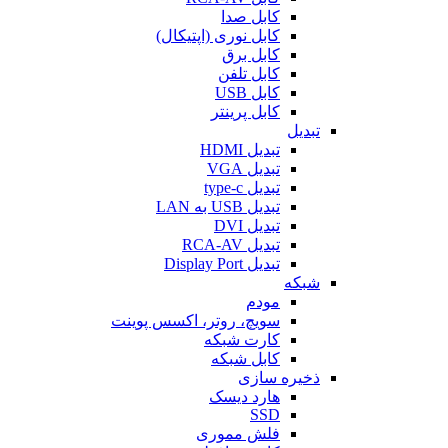
کابل صدا
کابل نوری (اپتیکال)
کابل برق
کابل تلفن
کابل USB
کابل پرینتر
تبدیل
تبدیل HDMI
تبدیل VGA
تبدیل type-c
تبدیل USB به LAN
تبدیل DVI
تبدیل RCA-AV
تبدیل Display Port
شبکه
مودم
سویچ، روتر، اکسس پوینت
کارت شبکه
کابل شبکه
ذخیره سازی
هارد دیسک
SSD
فلش مموری