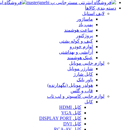
دسته بندی کالاها
لایف استایل
ماساژور
پمپ باد
ساعت هوشمند
پروژکتور
کیف و کوله پشتی
لوازم خودرو
آرایشی و بهداشتی
عینک هوشمند
لوازم جانبی موبایل
شارژر موبایل
کابل شارژ
پاور بانک
هولدر موبایل (نگهدارنده)
قاب و گلس
لوازم جانبی کامپیوتر و لپ تاپ
کابل
کابل HDMI
کابل VGA
کابل DISPLAY PORT
کابل DVI
کابل RCA-AV