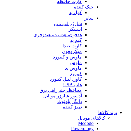
کارت حافظه
خنک کننده
کول پد
سایر
شارژر لپ تاپ
اسپیکر
هدفون، هدست، هندزفری
گیم پد
کارت صدا
میکروفون
ماوس و کیبورد
ماوس
ماوس پد
کیبورد
کاور، لیبل کیبورد
هاب USB
محافظ، چند راهی برق
آداپتور شارژر موبایل
دانگل بلوتوث
تمیز کننده
برند کالاها
کالاهای موبایل
Mcdodo
Powerology