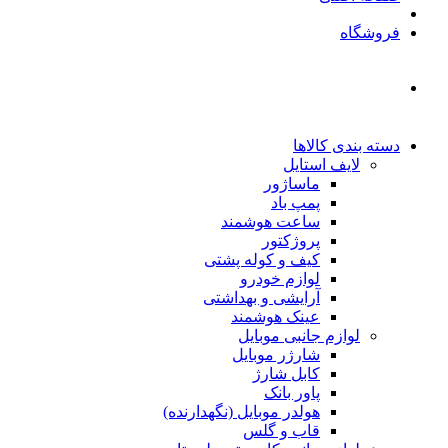
فروشگاه
دسته بندی کالاها
لایف استایل
ماساژور
پمپ باد
ساعت هوشمند
پروژکتور
کیف و کوله پشتی
لوازم خودرو
آرایشی و بهداشتی
عینک هوشمند
لوازم جانبی موبایل
شارژر موبایل
کابل شارژ
پاور بانک
هولدر موبایل (نگهدارنده)
قاب و گلس