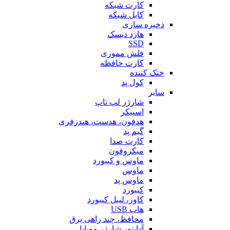
کارت شبکه
کابل شبکه
ذخیره سازی
هارد دیسک
SSD
فلش مموری
کارت حافظه
خنک کننده
کول پد
سایر
شارژر لپ تاپ
اسپیکر
هدفون، هدست، هندزفری
گیم پد
کارت صدا
میکروفون
ماوس و کیبورد
ماوس
ماوس پد
کیبورد
کاور، لیبل کیبورد
هاب USB
محافظ، چند راهی برق
آداپتور شارژر موبایل