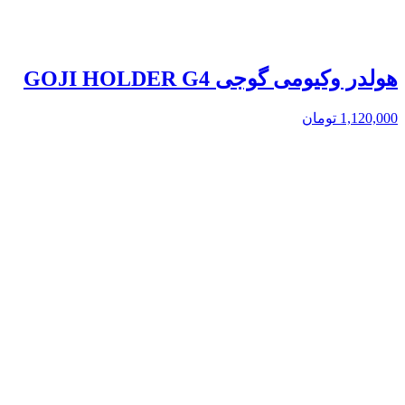
هولدر وکیومی گوجی GOJI HOLDER G4
1,120,000
تومان