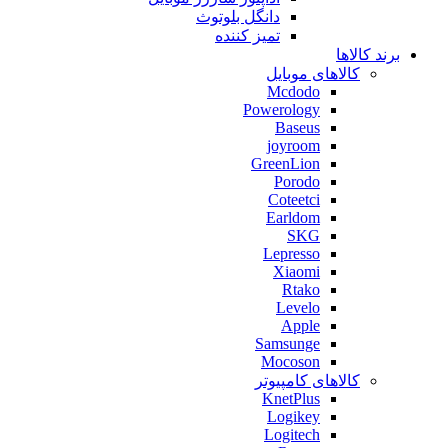
دانگل بلوتوث
تمیز کننده
برند کالاها
کالاهای موبایل
Mcdodo
Powerology
Baseus
joyroom
GreenLion
Porodo
Coteetci
Earldom
SKG
Lepresso
Xiaomi
Rtako
Levelo
Apple
Samsunge
Mocoson
کالاهای کامپیوتر
KnetPlus
Logikey
Logitech