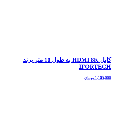
کابل HDMI 8K به طول 10 متر برند
IFORTECH
1,165,000
تومان