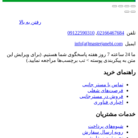
رفتن به بالا
تلفن
02166467684
,
09122590310
ایمیل
info[at]masterjanebi.com
ما 24 ساعته 7 روز هفته پاسخگوی شما هستیم. (برای ویرایش این
متن به پیکربندی پوسته > تب برچسب‌ها مراجعه نمایید.)
راهنمای خرید
تماس با مستر جانبی
فرصت‌های شغلی
فروش در مسترجانبی
اخباری فناوری
خدمات مشتریان
شیوه‌های پرداخت
رویه ارسال سفارش
نحوه ثبت سفارش