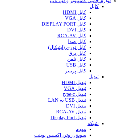
لوازم جانبی کامپیوتر و لپ تاپ
کابل
کابل HDMI
کابل VGA
کابل DISPLAY PORT
کابل DVI
کابل RCA-AV
کابل صدا
کابل نوری (اپتیکال)
کابل برق
کابل تلفن
کابل USB
کابل پرینتر
تبدیل
تبدیل HDMI
تبدیل VGA
تبدیل type-c
تبدیل USB به LAN
تبدیل DVI
تبدیل RCA-AV
تبدیل Display Port
شبکه
مودم
سویچ، روتر، اکسس پوینت