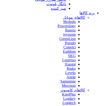
دانگل بلوتوث
تمیز کننده
برند کالاها
کالاهای موبایل
Mcdodo
Powerology
Baseus
joyroom
GreenLion
Porodo
Coteetci
Earldom
SKG
Lepresso
Xiaomi
Rtako
Levelo
Apple
Samsunge
Mocoson
کالاهای کامپیوتر
KnetPlus
Logikey
Logitech