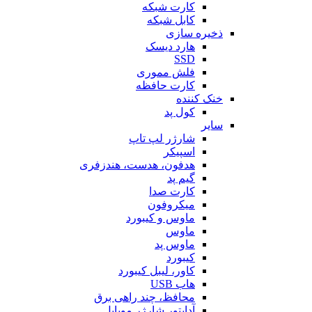
کارت شبکه
کابل شبکه
ذخیره سازی
هارد دیسک
SSD
فلش مموری
کارت حافظه
خنک کننده
کول پد
سایر
شارژر لپ تاپ
اسپیکر
هدفون، هدست، هندزفری
گیم پد
کارت صدا
میکروفون
ماوس و کیبورد
ماوس
ماوس پد
کیبورد
کاور، لیبل کیبورد
هاب USB
محافظ، چند راهی برق
آداپتور شارژر موبایل