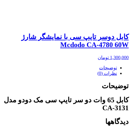
کابل دوسر تایپ سی با نمایشگر شارژ
Mcdodo CA-4780 60W
1,300,000
تومان
توضیحات
نظرات (0)
توضیحات
کابل 65 وات دو سر تایپ سی مک دودو مدل
CA-3131
دیدگاهها