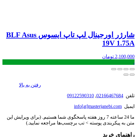
شارژر اورجینال لپ تاپ ایسوس BLF Asus
19V 1.75A
2,100,000
تومان
.
رفتن به بالا
تلفن
02166467684
,
09122590310
ایمیل
info[at]masterjanebi.com
ما 24 ساعته 7 روز هفته پاسخگوی شما هستیم. (برای ویرایش این
متن به پیکربندی پوسته > تب برچسب‌ها مراجعه نمایید.)
راهنمای خرید