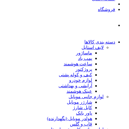
فروشگاه
دسته بندی کالاها
لایف استایل
ماساژور
پمپ باد
ساعت هوشمند
پروژکتور
کیف و کوله پشتی
لوازم خودرو
آرایشی و بهداشتی
عینک هوشمند
لوازم جانبی موبایل
شارژر موبایل
کابل شارژ
پاور بانک
هولدر موبایل (نگهدارنده)
قاب و گلس