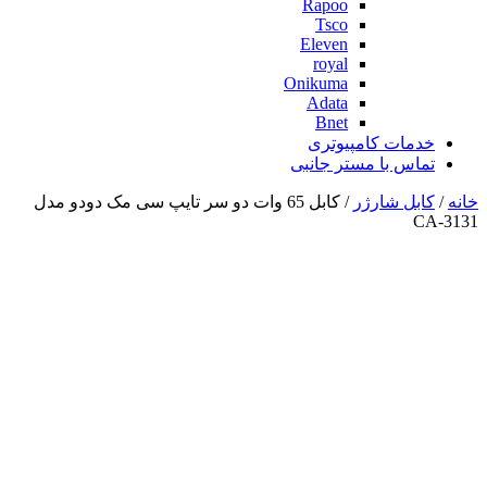
Rapoo
Tsco
Eleven
royal
Onikuma
Adata
Bnet
خدمات کامپیوتری
تماس با مستر جانبی
خانه
/
کابل شارژر
/ کابل 65 وات دو سر تایپ سی مک دودو مدل
CA-3131