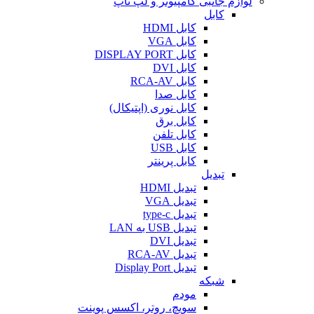
لوازم جانبی کامپیوتر و لپ تاپ
کابل
کابل HDMI
کابل VGA
کابل DISPLAY PORT
کابل DVI
کابل RCA-AV
کابل صدا
کابل نوری (اپتیکال)
کابل برق
کابل تلفن
کابل USB
کابل پرینتر
تبدیل
تبدیل HDMI
تبدیل VGA
تبدیل type-c
تبدیل USB به LAN
تبدیل DVI
تبدیل RCA-AV
تبدیل Display Port
شبکه
مودم
سویچ، روتر، اکسس پوینت