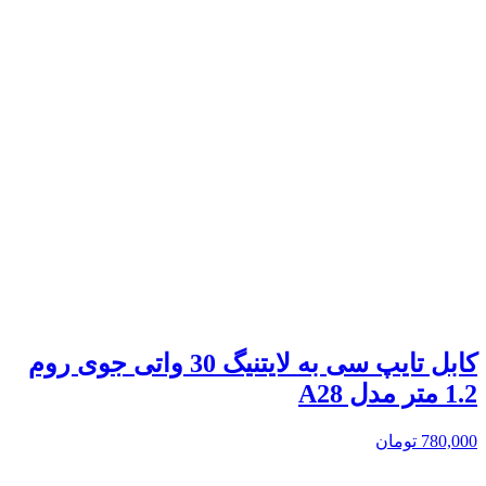
کابل تایپ سی به لایتنیگ 30 واتی جوی روم
1.2 متر مدل A28
780,000
تومان