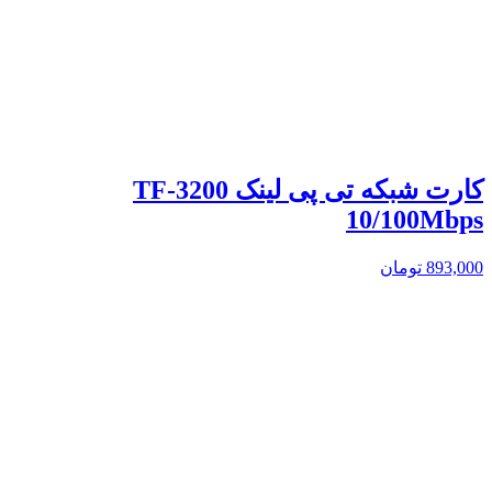
کارت شبکه تی پی لینک TF-3200
10/100Mbps
893,000
تومان