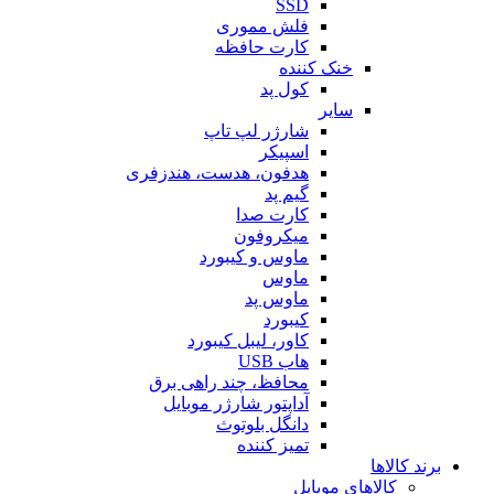
SSD
فلش مموری
کارت حافظه
خنک کننده
کول پد
سایر
شارژر لپ تاپ
اسپیکر
هدفون، هدست، هندزفری
گیم پد
کارت صدا
میکروفون
ماوس و کیبورد
ماوس
ماوس پد
کیبورد
کاور، لیبل کیبورد
هاب USB
محافظ، چند راهی برق
آداپتور شارژر موبایل
دانگل بلوتوث
تمیز کننده
برند کالاها
کالاهای موبایل