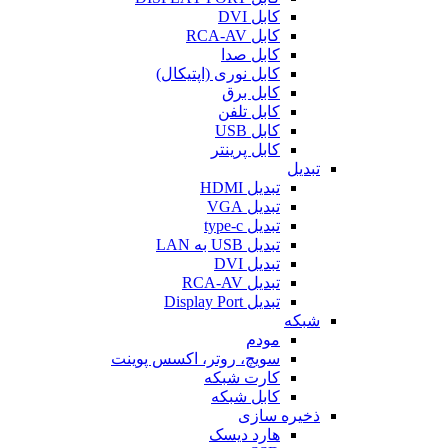
کابل DVI
کابل RCA-AV
کابل صدا
کابل نوری (اپتیکال)
کابل برق
کابل تلفن
کابل USB
کابل پرینتر
تبدیل
تبدیل HDMI
تبدیل VGA
تبدیل type-c
تبدیل USB به LAN
تبدیل DVI
تبدیل RCA-AV
تبدیل Display Port
شبکه
مودم
سویچ، روتر، اکسس پوینت
کارت شبکه
کابل شبکه
ذخیره سازی
هارد دیسک