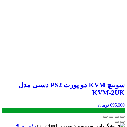
سوییچ KVM دو پورت PS2 دستی مدل
KVM-2UK
695,000
تومان
.
رفتن به بالا