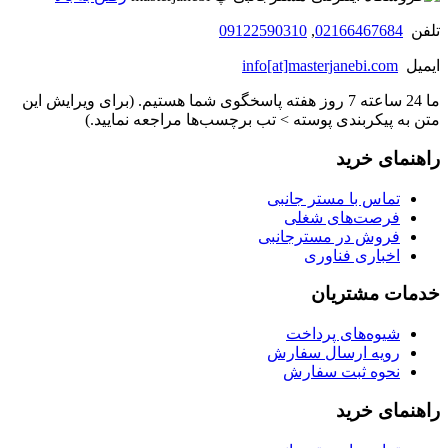
تلفن
02166467684
,
09122590310
ایمیل
info[at]masterjanebi.com
ما 24 ساعته 7 روز هفته پاسخگوی شما هستیم. (برای ویرایش این
متن به پیکربندی پوسته > تب برچسب‌ها مراجعه نمایید.)
راهنمای خرید
تماس با مستر جانبی
فرصت‌های شغلی
فروش در مسترجانبی
اخباری فناوری
خدمات مشتریان
شیوه‌های پرداخت
رویه ارسال سفارش
نحوه ثبت سفارش
راهنمای خرید