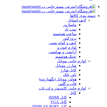
دسته بندی کالاها
لایف استایل
ماساژور
پمپ باد
ساعت هوشمند
پروژکتور
کیف و کوله پشتی
لوازم خودرو
آرایشی و بهداشتی
عینک هوشمند
لوازم جانبی موبایل
شارژر موبایل
کابل شارژ
پاور بانک
هولدر موبایل (نگهدارنده)
قاب و گلس
لوازم جانبی کامپیوتر و لپ تاپ
کابل
کابل HDMI
کابل VGA
کابل DISPLAY PORT