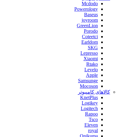
Mcdodo
Powerology
Baseus
joyroom
GreenLion
Porodo
Coteetci
Earldom
SKG
Lepresso
Xiaomi
Rtako
Levelo
Apple
Samsunge
Mocoson
کالاهای کامپیوتر
KnetPlus
Logikey
Logitech
Rapoo
Tsco
Eleven
royal
Onikuma