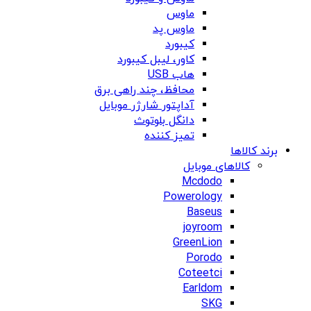
ماوس
ماوس پد
کیبورد
کاور، لیبل کیبورد
هاب USB
محافظ، چند راهی برق
آداپتور شارژر موبایل
دانگل بلوتوث
تمیز کننده
برند کالاها
کالاهای موبایل
Mcdodo
Powerology
Baseus
joyroom
GreenLion
Porodo
Coteetci
Earldom
SKG