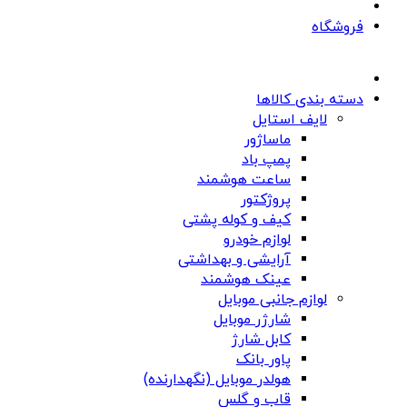
فروشگاه
دسته بندی کالاها
لایف استایل
ماساژور
پمپ باد
ساعت هوشمند
پروژکتور
کیف و کوله پشتی
لوازم خودرو
آرایشی و بهداشتی
عینک هوشمند
لوازم جانبی موبایل
شارژر موبایل
کابل شارژ
پاور بانک
هولدر موبایل (نگهدارنده)
قاب و گلس