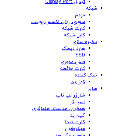
تبدیل Display Port
شبکه
مودم
سویچ، روتر، اکسس پوینت
کارت شبکه
کابل شبکه
ذخیره سازی
هارد دیسک
SSD
فلش مموری
کارت حافظه
خنک کننده
کول پد
سایر
شارژر لپ تاپ
اسپیکر
هدفون، هدست، هندزفری
گیم پد
کارت صدا
میکروفون
ماوس و کیبورد