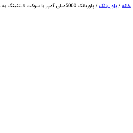
خانه
/
پاور بانک
/ پاوربانک 5000میلی آمپر با سوکت لایتنینگ به همراه کابل متصل تایپ سی مک دودو مدل MC-780