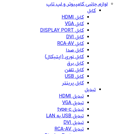
لوازم جانبی کامپیوتر و لپ تاپ
کابل
کابل HDMI
کابل VGA
کابل DISPLAY PORT
کابل DVI
کابل RCA-AV
کابل صدا
کابل نوری (اپتیکال)
کابل برق
کابل تلفن
کابل USB
کابل پرینتر
تبدیل
تبدیل HDMI
تبدیل VGA
تبدیل type-c
تبدیل USB به LAN
تبدیل DVI
تبدیل RCA-AV