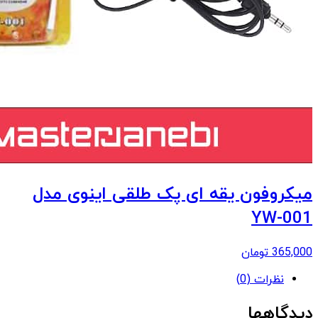
میکروفون یقه ای پک طلقی اینوی مدل
YW-001
365,000
تومان
نظرات (0)
دیدگاهها