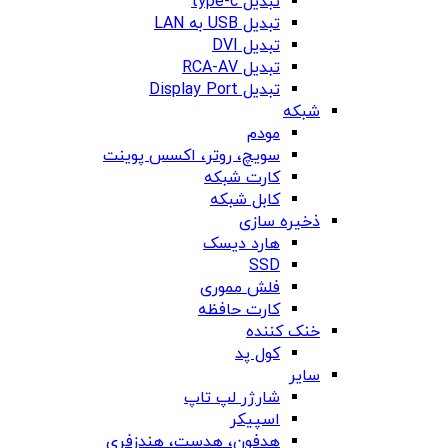
تبدیل type-c
تبدیل USB به LAN
تبدیل DVI
تبدیل RCA-AV
تبدیل Display Port
شبکه
مودم
سویچ، روتر، اکسس پوینت
کارت شبکه
کابل شبکه
ذخیره سازی
هارد دیسک
SSD
فلش مموری
کارت حافظه
خنک کننده
کول پد
سایر
شارژر لپ تاپ
اسپیکر
هدفون، هدست، هندزفری