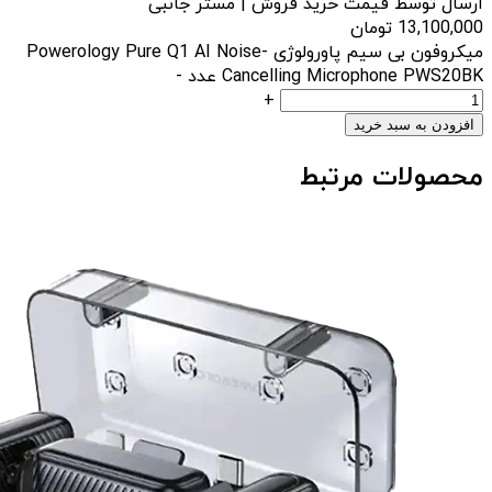
ارسال توسط قیمت خرید فروش | مستر جانبی
13,100,000
تومان
میکروفون بی سیم پاورولوژی Powerology Pure Q1 AI Noise-
Cancelling Microphone PWS20BK عدد
-
+
افزودن به سبد خرید
محصولات مرتبط