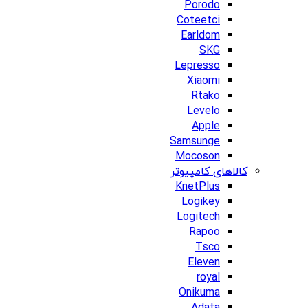
Porodo
Coteetci
Earldom
SKG
Lepresso
Xiaomi
Rtako
Levelo
Apple
Samsunge
Mocoson
کالاهای کامپیوتر
KnetPlus
Logikey
Logitech
Rapoo
Tsco
Eleven
royal
Onikuma