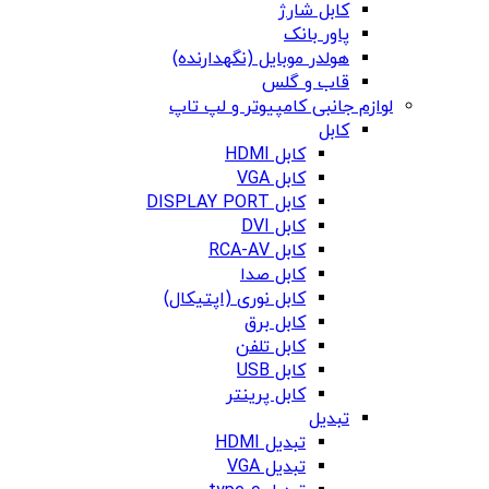
کابل شارژ
پاور بانک
هولدر موبایل (نگهدارنده)
قاب و گلس
لوازم جانبی کامپیوتر و لپ تاپ
کابل
کابل HDMI
کابل VGA
کابل DISPLAY PORT
کابل DVI
کابل RCA-AV
کابل صدا
کابل نوری (اپتیکال)
کابل برق
کابل تلفن
کابل USB
کابل پرینتر
تبدیل
تبدیل HDMI
تبدیل VGA