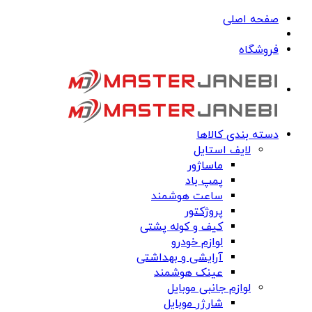
صفحه اصلی
فروشگاه
دسته بندی کالاها
لایف استایل
ماساژور
پمپ باد
ساعت هوشمند
پروژکتور
کیف و کوله پشتی
لوازم خودرو
آرایشی و بهداشتی
عینک هوشمند
لوازم جانبی موبایل
شارژر موبایل