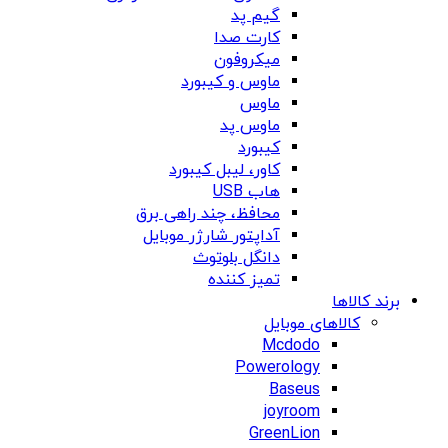
گیم پد
کارت صدا
میکروفون
ماوس و کیبورد
ماوس
ماوس پد
کیبورد
کاور، لیبل کیبورد
هاب USB
محافظ، چند راهی برق
آداپتور شارژر موبایل
دانگل بلوتوث
تمیز کننده
برند کالاها
کالاهای موبایل
Mcdodo
Powerology
Baseus
joyroom
GreenLion