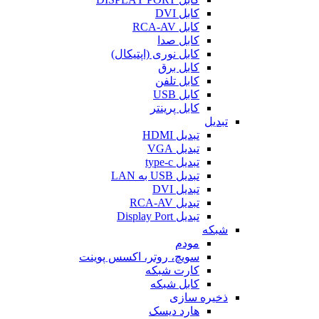
کابل DVI
کابل RCA-AV
کابل صدا
کابل نوری (اپتیکال)
کابل برق
کابل تلفن
کابل USB
کابل پرینتر
تبدیل
تبدیل HDMI
تبدیل VGA
تبدیل type-c
تبدیل USB به LAN
تبدیل DVI
تبدیل RCA-AV
تبدیل Display Port
شبکه
مودم
سویچ، روتر، اکسس پوینت
کارت شبکه
کابل شبکه
ذخیره سازی
هارد دیسک