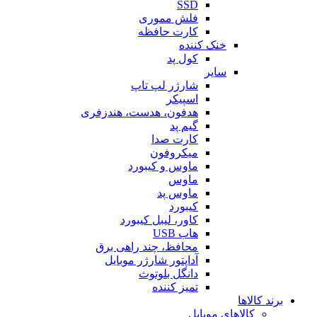
SSD
فلش مموری
کارت حافظه
خنک کننده
کول پد
سایر
شارژر لپ تاپ
اسپیکر
هدفون، هدست، هندزفری
گیم پد
کارت صدا
میکروفون
ماوس و کیبورد
ماوس
ماوس پد
کیبورد
کاور، لیبل کیبورد
هاب USB
محافظ، چند راهی برق
آداپتور شارژر موبایل
دانگل بلوتوث
تمیز کننده
برند کالاها
کالاهای موبایل