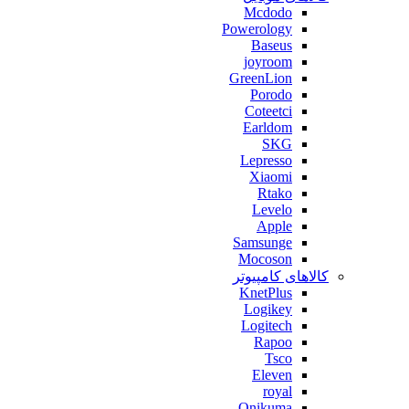
Mcdodo
Powerology
Baseus
joyroom
GreenLion
Porodo
Coteetci
Earldom
SKG
Lepresso
Xiaomi
Rtako
Levelo
Apple
Samsunge
Mocoson
کالاهای کامپیوتر
KnetPlus
Logikey
Logitech
Rapoo
Tsco
Eleven
royal
Onikuma