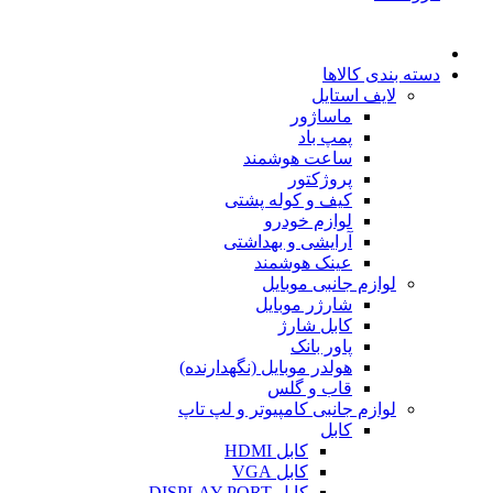
دسته بندی کالاها
لایف استایل
ماساژور
پمپ باد
ساعت هوشمند
پروژکتور
کیف و کوله پشتی
لوازم خودرو
آرایشی و بهداشتی
عینک هوشمند
لوازم جانبی موبایل
شارژر موبایل
کابل شارژ
پاور بانک
هولدر موبایل (نگهدارنده)
قاب و گلس
لوازم جانبی کامپیوتر و لپ تاپ
کابل
کابل HDMI
کابل VGA
کابل DISPLAY PORT