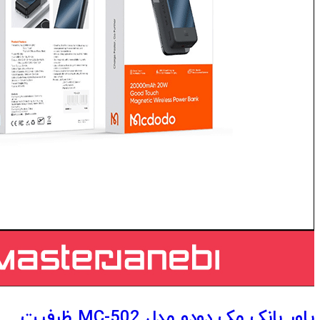
پاور بانک مک دودو مدل MC-502 ظرفیت