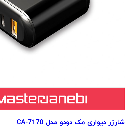
شارژر دیواری مک دودو مدل CA-7170