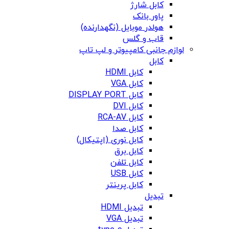
کابل شارژ
پاور بانک
هولدر موبایل (نگهدارنده)
قاب و گلس
لوازم جانبی کامپیوتر و لپ تاپ
کابل
کابل HDMI
کابل VGA
کابل DISPLAY PORT
کابل DVI
کابل RCA-AV
کابل صدا
کابل نوری (اپتیکال)
کابل برق
کابل تلفن
کابل USB
کابل پرینتر
تبدیل
تبدیل HDMI
تبدیل VGA