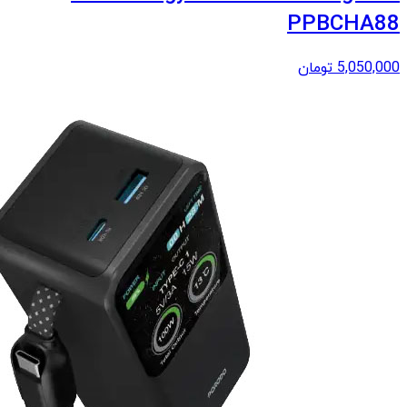
PPBCHA88
5,050,000
تومان