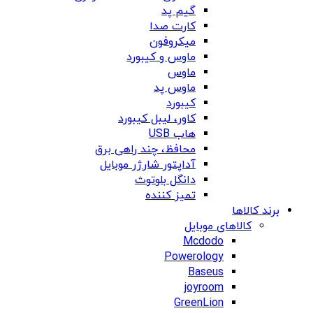
گیم پد
کارت صدا
میکروفون
ماوس و کیبورد
ماوس
ماوس پد
کیبورد
کاور، لیبل کیبورد
هاب USB
محافظ، چند راهی برق
آداپتور شارژر موبایل
دانگل بلوتوث
تمیز کننده
برند کالاها
کالاهای موبایل
Mcdodo
Powerology
Baseus
joyroom
GreenLion