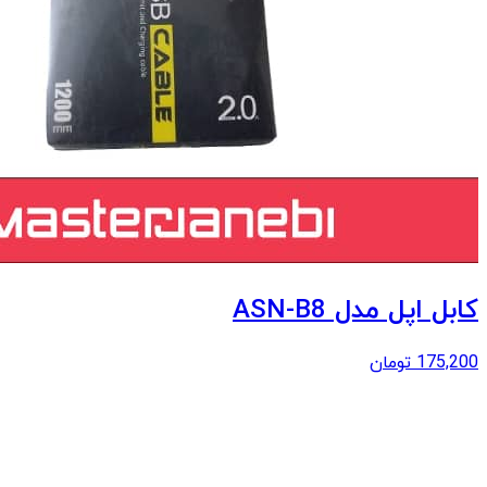
کابل اپل مدل ASN-B8
175,200
تومان