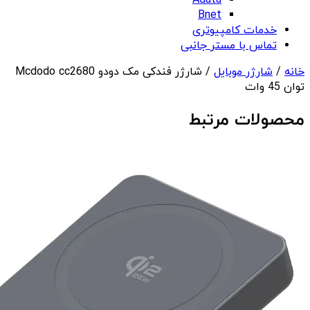
Adata
Bnet
خدمات کامپیوتری
تماس با مستر جانبی
خانه
/
شارژر موبایل
/ شارژر فندکی مک دودو Mcdodo cc2680
توان 45 وات
محصولات مرتبط