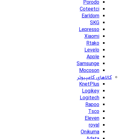
Porodo
Coteetci
Earldom
SKG
Lepresso
Xiaomi
Rtako
Levelo
Apple
Samsunge
Mocoson
کالاهای کامپیوتر
KnetPlus
Logikey
Logitech
Rapoo
Tsco
Eleven
royal
Onikuma