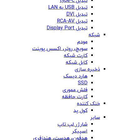
تبدیل type-c
تبدیل USB به LAN
تبدیل DVI
تبدیل RCA-AV
تبدیل Display Port
شبکه
مودم
سویچ، روتر، اکسس پوینت
کارت شبکه
کابل شبکه
ذخیره سازی
هارد دیسک
SSD
فلش مموری
کارت حافظه
خنک کننده
کول پد
سایر
شارژر لپ تاپ
اسپیکر
هدفون، هدست، هندزفری