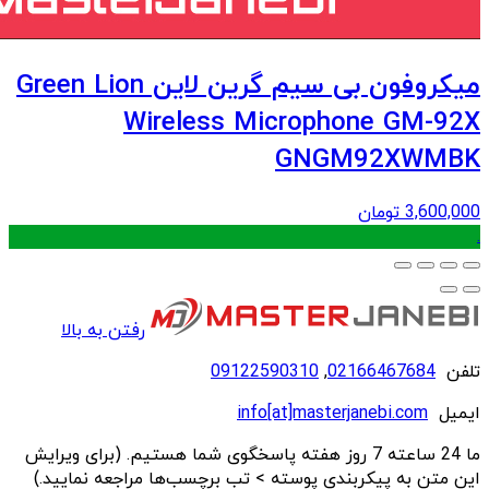
میکروفون بی سیم گرین لاین Green Lion
Wireless Microphone GM-92X
GNGM92XWMBK
3,600,000
تومان
.
رفتن به بالا
تلفن
02166467684
,
09122590310
ایمیل
info[at]masterjanebi.com
ما 24 ساعته 7 روز هفته پاسخگوی شما هستیم. (برای ویرایش
این متن به پیکربندی پوسته > تب برچسب‌ها مراجعه نمایید.)