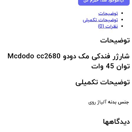
توضیحات
توضیحات تکمیلی
نظرات (0)
توضیحات
شارژر فندکی مک دودو Mcdodo cc2680
توان 45 وات
توضیحات تکمیلی
جنس بدنه
آلیاژ روی
دیدگاهها