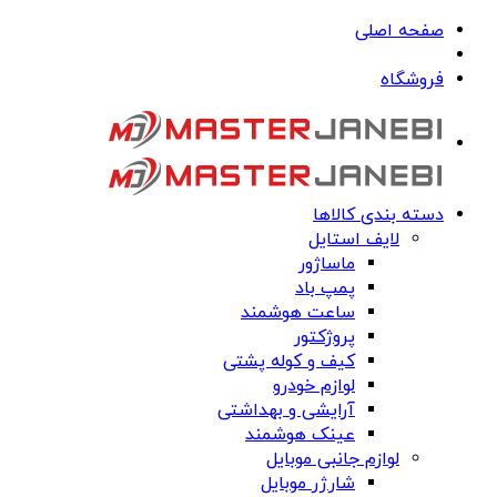
صفحه اصلی
فروشگاه
دسته بندی کالاها
لایف استایل
ماساژور
پمپ باد
ساعت هوشمند
پروژکتور
کیف و کوله پشتی
لوازم خودرو
آرایشی و بهداشتی
عینک هوشمند
لوازم جانبی موبایل
شارژر موبایل