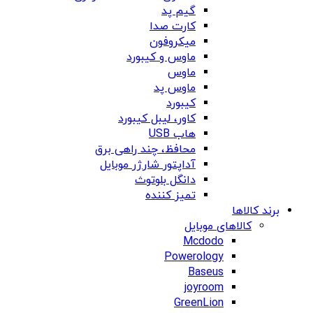
گیم پد
کارت صدا
میکروفون
ماوس و کیبورد
ماوس
ماوس پد
کیبورد
کاور، لیبل کیبورد
هاب USB
محافظ، چند راهی برق
آداپتور شارژر موبایل
دانگل بلوتوث
تمیز کننده
برند کالاها
کالاهای موبایل
Mcdodo
Powerology
Baseus
joyroom
GreenLion