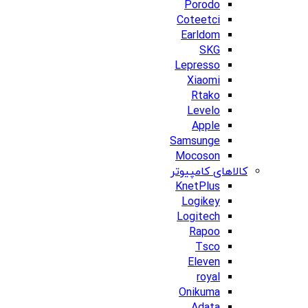
Porodo
Coteetci
Earldom
SKG
Lepresso
Xiaomi
Rtako
Levelo
Apple
Samsunge
Mocoson
کالاهای کامپیوتر
KnetPlus
Logikey
Logitech
Rapoo
Tsco
Eleven
royal
Onikuma