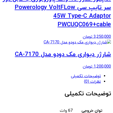
سر تایپ سی Powerology VoltFLow
45W Type-C Adaptor
PWCUQC069+cable
3,250,000
تومان
شارژر دیواری مک دودو مدل CA-7170
1,200,000
تومان
توضیحات تکمیلی
نظرات (0)
توضیحات تکمیلی
توان خروجی
67 وات