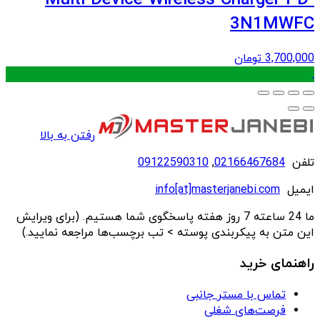
Multi-Device Wireless Charger PD-
3N1MWFC
3,700,000
تومان
.
رفتن به بالا
تلفن
02166467684
,
09122590310
ایمیل
info[at]masterjanebi.com
ما 24 ساعته 7 روز هفته پاسخگوی شما هستیم. (برای ویرایش
این متن به پیکربندی پوسته > تب برچسب‌ها مراجعه نمایید.)
راهنمای خرید
تماس با مستر جانبی
فرصت‌های شغلی