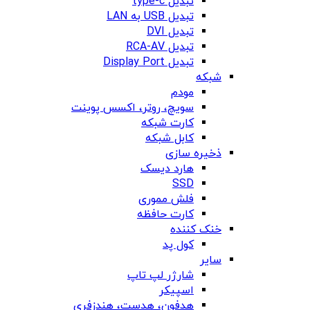
تبدیل type-c
تبدیل USB به LAN
تبدیل DVI
تبدیل RCA-AV
تبدیل Display Port
شبکه
مودم
سویچ، روتر، اکسس پوینت
کارت شبکه
کابل شبکه
ذخیره سازی
هارد دیسک
SSD
فلش مموری
کارت حافظه
خنک کننده
کول پد
سایر
شارژر لپ تاپ
اسپیکر
هدفون، هدست، هندزفری