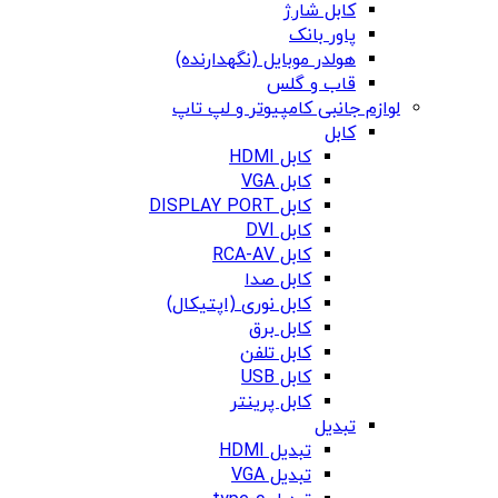
کابل شارژ
پاور بانک
هولدر موبایل (نگهدارنده)
قاب و گلس
لوازم جانبی کامپیوتر و لپ تاپ
کابل
کابل HDMI
کابل VGA
کابل DISPLAY PORT
کابل DVI
کابل RCA-AV
کابل صدا
کابل نوری (اپتیکال)
کابل برق
کابل تلفن
کابل USB
کابل پرینتر
تبدیل
تبدیل HDMI
تبدیل VGA