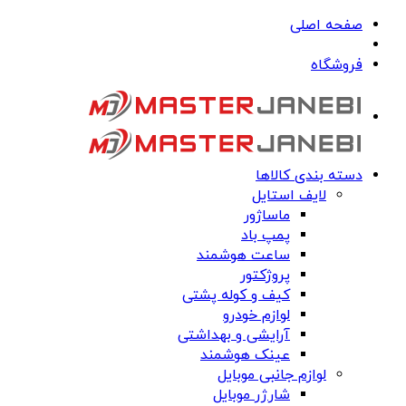
صفحه اصلی
فروشگاه
دسته بندی کالاها
لایف استایل
ماساژور
پمپ باد
ساعت هوشمند
پروژکتور
کیف و کوله پشتی
لوازم خودرو
آرایشی و بهداشتی
عینک هوشمند
لوازم جانبی موبایل
شارژر موبایل