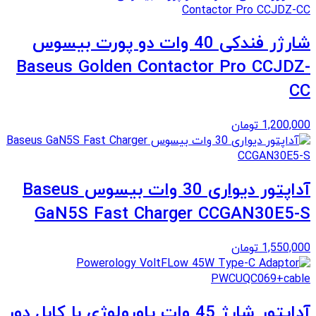
شارژر فندکی 40 وات دو پورت بیسوس
Baseus Golden Contactor Pro CCJDZ-
CC
1,200,000
تومان
آداپتور دیواری 30 وات بیسوس Baseus
GaN5S Fast Charger CCGAN30E5-S
1,550,000
تومان
آداپتور شارژ 45 وات پاورولوژی با کابل دور