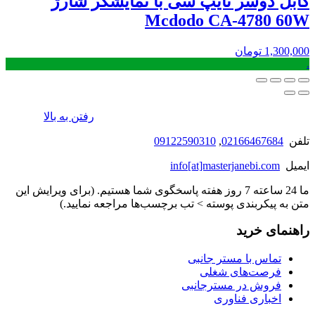
کابل دوسر تایپ سی با نمایشگر شارژ
Mcdodo CA-4780 60W
1,300,000
تومان
.
رفتن به بالا
تلفن
02166467684
,
09122590310
ایمیل
info[at]masterjanebi.com
ما 24 ساعته 7 روز هفته پاسخگوی شما هستیم. (برای ویرایش این
متن به پیکربندی پوسته > تب برچسب‌ها مراجعه نمایید.)
راهنمای خرید
تماس با مستر جانبی
فرصت‌های شغلی
فروش در مسترجانبی
اخباری فناوری