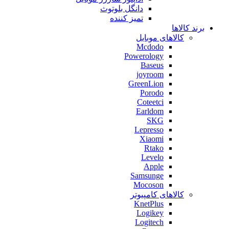
دانگل بلوتوث
تمیز کننده
برند کالاها
کالاهای موبایل
Mcdodo
Powerology
Baseus
joyroom
GreenLion
Porodo
Coteetci
Earldom
SKG
Lepresso
Xiaomi
Rtako
Levelo
Apple
Samsunge
Mocoson
کالاهای کامپیوتر
KnetPlus
Logikey
Logitech