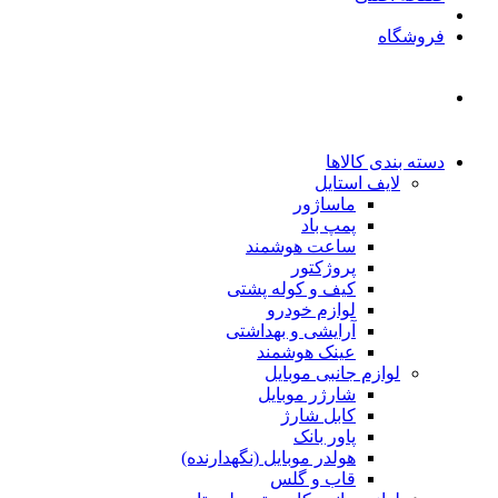
فروشگاه
دسته بندی کالاها
لایف استایل
ماساژور
پمپ باد
ساعت هوشمند
پروژکتور
کیف و کوله پشتی
لوازم خودرو
آرایشی و بهداشتی
عینک هوشمند
لوازم جانبی موبایل
شارژر موبایل
کابل شارژ
پاور بانک
هولدر موبایل (نگهدارنده)
قاب و گلس