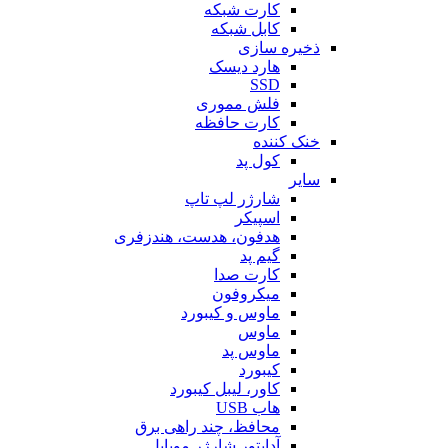
کارت شبکه
کابل شبکه
ذخیره سازی
هارد دیسک
SSD
فلش مموری
کارت حافظه
خنک کننده
کول پد
سایر
شارژر لپ تاپ
اسپیکر
هدفون، هدست، هندزفری
گیم پد
کارت صدا
میکروفون
ماوس و کیبورد
ماوس
ماوس پد
کیبورد
کاور، لیبل کیبورد
هاب USB
محافظ، چند راهی برق
آداپتور شارژر موبایل