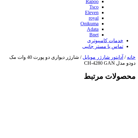
Rapoo
Tsco
Eleven
royal
Onikuma
Adata
Bnet
خدمات کامپیوتری
تماس با مستر جانبی
خانه
/
آداپتور شارژر موبایل
/ شارژر دیواری دو پورت 40 وات مک
دودو مدل CH-4280 GAN
محصولات مرتبط