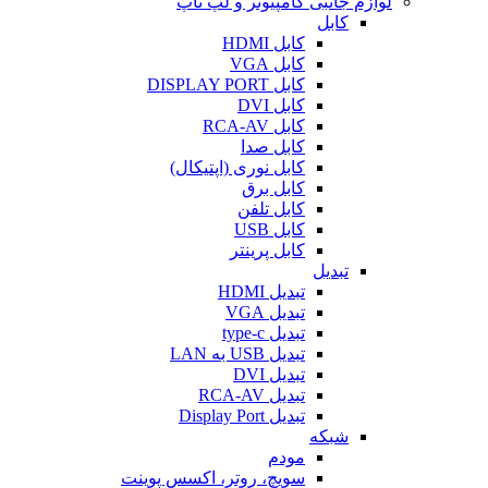
لوازم جانبی کامپیوتر و لپ تاپ
کابل
کابل HDMI
کابل VGA
کابل DISPLAY PORT
کابل DVI
کابل RCA-AV
کابل صدا
کابل نوری (اپتیکال)
کابل برق
کابل تلفن
کابل USB
کابل پرینتر
تبدیل
تبدیل HDMI
تبدیل VGA
تبدیل type-c
تبدیل USB به LAN
تبدیل DVI
تبدیل RCA-AV
تبدیل Display Port
شبکه
مودم
سویچ، روتر، اکسس پوینت