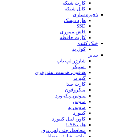
کارت شبکه
کابل شبکه
ذخیره سازی
هارد دیسک
SSD
فلش مموری
کارت حافظه
خنک کننده
کول پد
سایر
شارژر لپ تاپ
اسپیکر
هدفون، هدست، هندزفری
گیم پد
کارت صدا
میکروفون
ماوس و کیبورد
ماوس
ماوس پد
کیبورد
کاور، لیبل کیبورد
هاب USB
محافظ، چند راهی برق
آداپتور شارژر موبایل