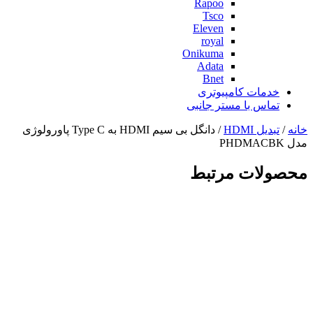
Rapoo
Tsco
Eleven
royal
Onikuma
Adata
Bnet
خدمات کامپیوتری
تماس با مستر جانبی
خانه
/
تبدیل HDMI
/ دانگل بی سیم HDMI به Type C پاورولوژی
مدل PHDMACBK
محصولات مرتبط