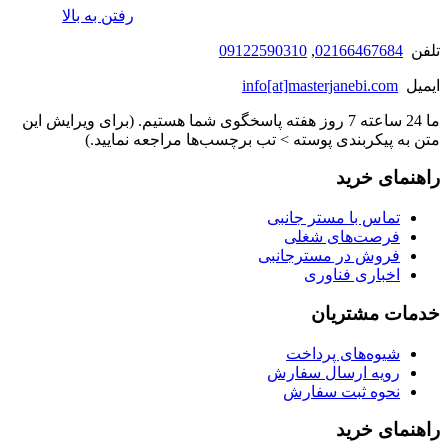
رفتن به بالا
تلفن
02166467684
,
09122590310
ایمیل
info[at]masterjanebi.com
ما 24 ساعته 7 روز هفته پاسخگوی شما هستیم. (برای ویرایش این
متن به پیکربندی پوسته > تب برچسب‌ها مراجعه نمایید.)
راهنمای خرید
تماس با مستر جانبی
فرصت‌های شغلی
فروش در مسترجانبی
اخباری فناوری
خدمات مشتریان
شیوه‌های پرداخت
رویه ارسال سفارش
نحوه ثبت سفارش
راهنمای خرید