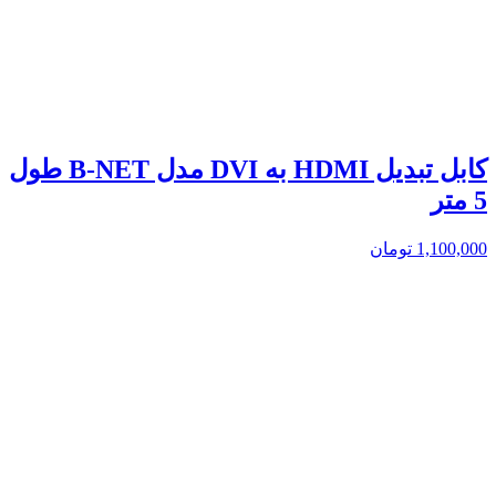
کابل تبدیل HDMI به DVI مدل B-NET طول
5 متر
1,100,000
تومان