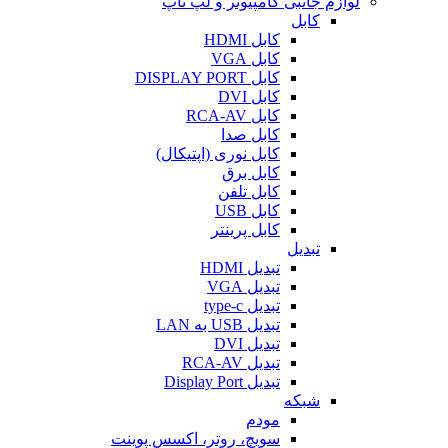
لوازم جانبی کامپیوتر و لپ تاپ
کابل
کابل HDMI
کابل VGA
کابل DISPLAY PORT
کابل DVI
کابل RCA-AV
کابل صدا
کابل نوری (اپتیکال)
کابل برق
کابل تلفن
کابل USB
کابل پرینتر
تبدیل
تبدیل HDMI
تبدیل VGA
تبدیل type-c
تبدیل USB به LAN
تبدیل DVI
تبدیل RCA-AV
تبدیل Display Port
شبکه
مودم
سویچ، روتر، اکسس پوینت