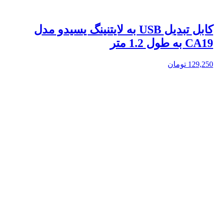
کابل تبدیل USB به لایتنینگ یسیدو مدل
CA19 به طول 1.2 متر
129,250
تومان