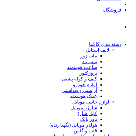
فروشگاه
دسته بندی کالاها
لایف استایل
ماساژور
پمپ باد
ساعت هوشمند
پروژکتور
کیف و کوله پشتی
لوازم خودرو
آرایشی و بهداشتی
عینک هوشمند
لوازم جانبی موبایل
شارژر موبایل
کابل شارژ
پاور بانک
هولدر موبایل (نگهدارنده)
قاب و گلس