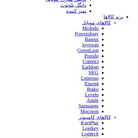
دانگل بلوتوث
تمیز کننده
برند کالاها
کالاهای موبایل
Mcdodo
Powerology
Baseus
joyroom
GreenLion
Porodo
Coteetci
Earldom
SKG
Lepresso
Xiaomi
Rtako
Levelo
Apple
Samsunge
Mocoson
کالاهای کامپیوتر
KnetPlus
Logikey
Logitech