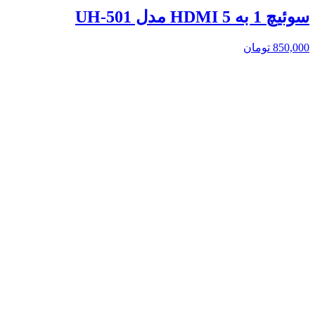
سوئیچ 1 به 5 HDMI مدل UH-501
850,000
تومان