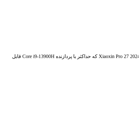
کامپیوتر لنوو Xiaoxin Pro 24 2024 از پردازنده‌های Raptor Lake-H اینتل بهره می‌برد و از اتصال وای‌فای ۶ پشتیبانی می‌کند. با این‌حال، مدل Xiaoxin Pro 27 2024 که حداکثر با پردازنده Core i9-13900H قابل