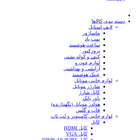
دسته بندی کالاها
لایف استایل
ماساژور
پمپ باد
ساعت هوشمند
پروژکتور
کیف و کوله پشتی
لوازم خودرو
آرایشی و بهداشتی
عینک هوشمند
لوازم جانبی موبایل
شارژر موبایل
کابل شارژ
پاور بانک
هولدر موبایل (نگهدارنده)
قاب و گلس
لوازم جانبی کامپیوتر و لپ تاپ
کابل
کابل HDMI
کابل VGA
کابل DISPLAY PORT