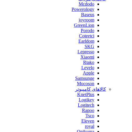
Mcdodo
Powerology
Baseus
joyroom
GreenLion
Porodo
Coteetci
Earldom
SKG
Lepresso
Xiaomi
Rtako
Levelo
Apple
Samsunge
Mocoson
کالاهای کامپیوتر
KnetPlus
Logikey
Logitech
Rapoo
Tsco
Eleven
royal
Onikuma