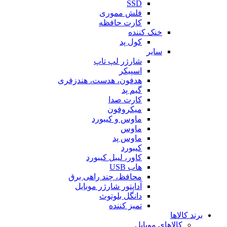
SSD
فلش مموری
کارت حافظه
خنک کننده
کول پد
سایر
شارژر لپ تاپ
اسپیکر
هدفون، هدست، هندزفری
گیم پد
کارت صدا
میکروفون
ماوس و کیبورد
ماوس
ماوس پد
کیبورد
کاور، لیبل کیبورد
هاب USB
محافظ، چند راهی برق
آداپتور شارژر موبایل
دانگل بلوتوث
تمیز کننده
برند کالاها
کالاهای موبایل