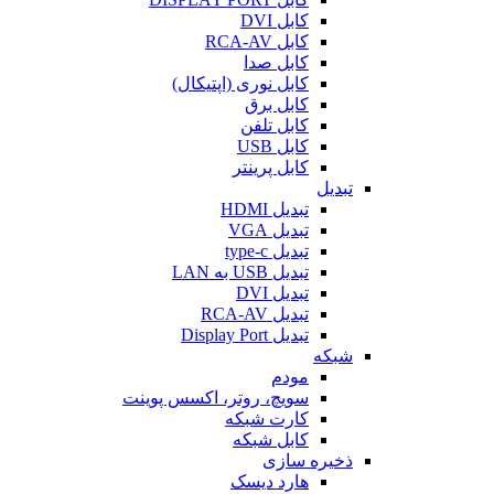
کابل DVI
کابل RCA-AV
کابل صدا
کابل نوری (اپتیکال)
کابل برق
کابل تلفن
کابل USB
کابل پرینتر
تبدیل
تبدیل HDMI
تبدیل VGA
تبدیل type-c
تبدیل USB به LAN
تبدیل DVI
تبدیل RCA-AV
تبدیل Display Port
شبکه
مودم
سویچ، روتر، اکسس پوینت
کارت شبکه
کابل شبکه
ذخیره سازی
هارد دیسک