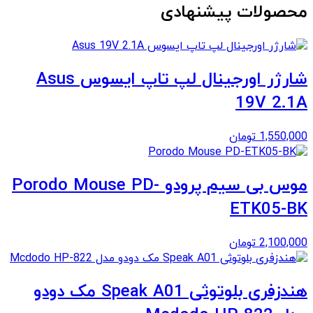
محصولات پیشنهادی
شارژر اورجینال لپ تاپ ایسوس Asus
19V 2.1A
1,550,000
تومان
موس بی سیم پرودو Porodo Mouse PD-
ETK05-BK
2,100,000
تومان
هندزفری بلوتوثی Speak A01 مک دودو