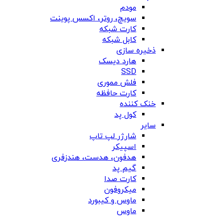
مودم
سویچ، روتر، اکسس پوینت
کارت شبکه
کابل شبکه
ذخیره سازی
هارد دیسک
SSD
فلش مموری
کارت حافظه
خنک کننده
کول پد
سایر
شارژر لپ تاپ
اسپیکر
هدفون، هدست، هندزفری
گیم پد
کارت صدا
میکروفون
ماوس و کیبورد
ماوس