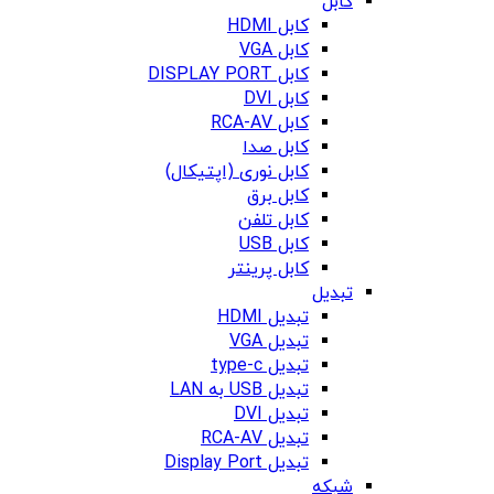
کابل
کابل HDMI
کابل VGA
کابل DISPLAY PORT
کابل DVI
کابل RCA-AV
کابل صدا
کابل نوری (اپتیکال)
کابل برق
کابل تلفن
کابل USB
کابل پرینتر
تبدیل
تبدیل HDMI
تبدیل VGA
تبدیل type-c
تبدیل USB به LAN
تبدیل DVI
تبدیل RCA-AV
تبدیل Display Port
شبکه