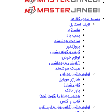
دسته بندی کالاها
لایف استایل
ماساژور
پمپ باد
ساعت هوشمند
پروژکتور
کیف و کوله پشتی
لوازم خودرو
آرایشی و بهداشتی
عینک هوشمند
لوازم جانبی موبایل
شارژر موبایل
کابل شارژ
پاور بانک
هولدر موبایل (نگهدارنده)
قاب و گلس
لوازم جانبی کامپیوتر و لپ تاپ