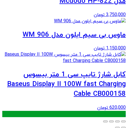
مدل Mcdodo HP-822
3,750,000
تومان
ماوس بی سیم ایلون مدل WM 906
1,150,000
تومان
کابل شارژ تایپ سی 1 متر بیسوس
Baseus Display II 100W fast Charging
Cable CB000158
620,000
تومان
.