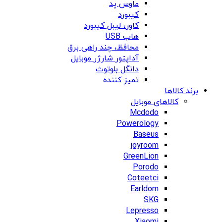
ماوس پد
کیبورد
کاور، لیبل کیبورد
هاب USB
محافظ، چند راهی برق
آداپتور شارژر موبایل
دانگل بلوتوث
تمیز کننده
برند کالاها
کالاهای موبایل
Mcdodo
Powerology
Baseus
joyroom
GreenLion
Porodo
Coteetci
Earldom
SKG
Lepresso