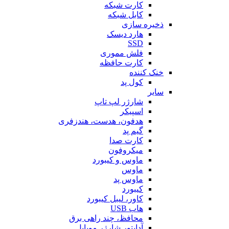
کارت شبکه
کابل شبکه
ذخیره سازی
هارد دیسک
SSD
فلش مموری
کارت حافظه
خنک کننده
کول پد
سایر
شارژر لپ تاپ
اسپیکر
هدفون، هدست، هندزفری
گیم پد
کارت صدا
میکروفون
ماوس و کیبورد
ماوس
ماوس پد
کیبورد
کاور، لیبل کیبورد
هاب USB
محافظ، چند راهی برق
آداپتور شارژر موبایل