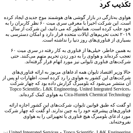
تکذیب کرد
هواوی به‌تازگی در بازار گوشی های هوشمند موج جدیدی ایجاد کرده
است. این شرکت اخیرا با معرفی سری میت ۶۰ نظر کاربران را به
خود جلب کرده است. همانطور که می دانید، این شرکت از سال
۲۰۱۹ تحت تحریم‌های ایالات متحده قرار دارد و امکان دسترسی به
بسیاری از فناوری‌های روز دنیا را نداشته است.
به همین خاطر، خیلی‌ها از فناوری به کار رفته در سری میت ۶۰
تعجب کرده‌اند و هواوی را به دور زدن تحریم متهم می‌کنند. حتی
شرکت‌های فناوری تایوانی نیز مورد اتهام قرار گرفته‌اند.
حالا وزیر اقتصاد تایوان همه ادعاهای مربوز به ارائه فناوری‌های
شرکت‌های این کشور به هواوی را رد کرده است. اظهارات او پس از
آن منتشر می‌شود که بلومبرگ گزارش داده بود که چهار شرکت
Topco Scientific، L&K Engineering، United Integrated Services،
Cica-Huntek Chemical Technology به هواوی کمک کرده‌اند.
او گفت که طبق قوانین تایوان، شرکت‌های این کشور اجازه ارائه
فناوری‌های پیشرفته خود را به چین ندارند. او گفت که چهار شرکت
مورد ادعای بلومبرگ هیچ فناوری یا تجهیزاتی را به هواوی
نفروخته‌اند.
Topco Scientific، L&K Engineering و United Integrated Services نیز