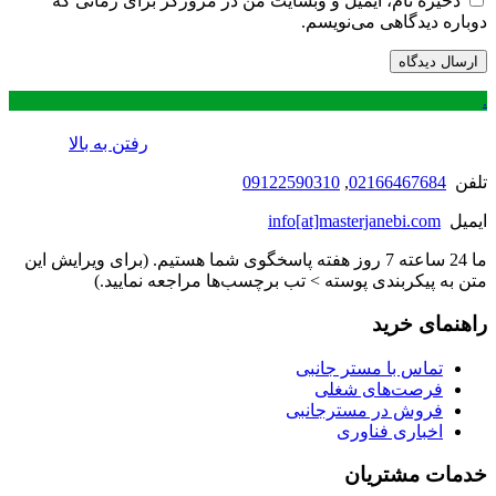
ذخیره نام، ایمیل و وبسایت من در مرورگر برای زمانی که
دوباره دیدگاهی می‌نویسم.
.
رفتن به بالا
تلفن
02166467684
,
09122590310
ایمیل
info[at]masterjanebi.com
ما 24 ساعته 7 روز هفته پاسخگوی شما هستیم. (برای ویرایش این
متن به پیکربندی پوسته > تب برچسب‌ها مراجعه نمایید.)
راهنمای خرید
تماس با مستر جانبی
فرصت‌های شغلی
فروش در مسترجانبی
اخباری فناوری
خدمات مشتریان