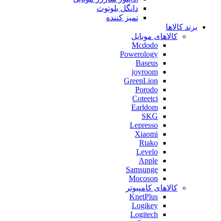
دانگل بلوتوث
تمیز کننده
برند کالاها
کالاهای موبایل
Mcdodo
Powerology
Baseus
joyroom
GreenLion
Porodo
Coteetci
Earldom
SKG
Lepresso
Xiaomi
Rtako
Levelo
Apple
Samsunge
Mocoson
کالاهای کامپیوتر
KnetPlus
Logikey
Logitech