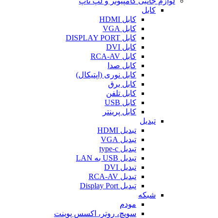
لوازم جانبی کامپیوتر و لپ تاپ
کابل
کابل HDMI
کابل VGA
کابل DISPLAY PORT
کابل DVI
کابل RCA-AV
کابل صدا
کابل نوری (اپتیکال)
کابل برق
کابل تلفن
کابل USB
کابل پرینتر
تبدیل
تبدیل HDMI
تبدیل VGA
تبدیل type-c
تبدیل USB به LAN
تبدیل DVI
تبدیل RCA-AV
تبدیل Display Port
شبکه
مودم
سویچ، روتر، اکسس پوینت