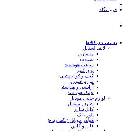
فروشگاه
دسته بندی کالاها
لایف استایل
ماساژور
پمپ باد
ساعت هوشمند
پروژکتور
کیف و کوله پشتی
لوازم خودرو
آرایشی و بهداشتی
عینک هوشمند
لوازم جانبی موبایل
شارژر موبایل
کابل شارژ
پاور بانک
هولدر موبایل (نگهدارنده)
قاب و گلس