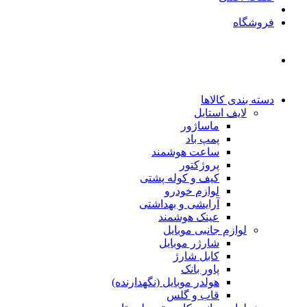
فروشگاه
دسته بندی کالاها
لایف استایل
ماساژور
پمپ باد
ساعت هوشمند
پروژکتور
کیف و کوله پشتی
لوازم خودرو
آرایشی و بهداشتی
عینک هوشمند
لوازم جانبی موبایل
شارژر موبایل
کابل شارژ
پاور بانک
هولدر موبایل (نگهدارنده)
قاب و گلس