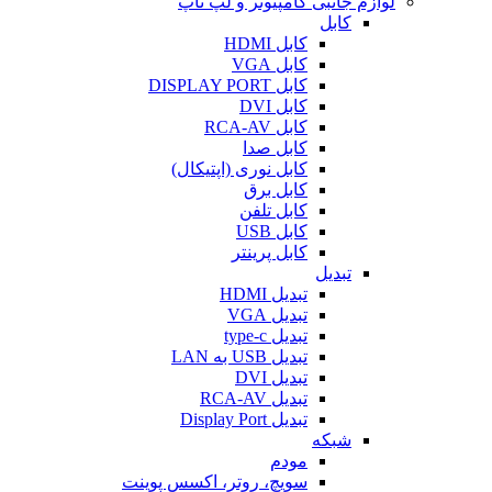
لوازم جانبی کامپیوتر و لپ تاپ
کابل
کابل HDMI
کابل VGA
کابل DISPLAY PORT
کابل DVI
کابل RCA-AV
کابل صدا
کابل نوری (اپتیکال)
کابل برق
کابل تلفن
کابل USB
کابل پرینتر
تبدیل
تبدیل HDMI
تبدیل VGA
تبدیل type-c
تبدیل USB به LAN
تبدیل DVI
تبدیل RCA-AV
تبدیل Display Port
شبکه
مودم
سویچ، روتر، اکسس پوینت