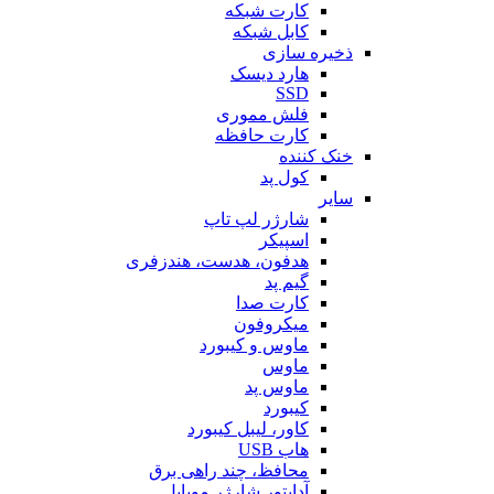
کارت شبکه
کابل شبکه
ذخیره سازی
هارد دیسک
SSD
فلش مموری
کارت حافظه
خنک کننده
کول پد
سایر
شارژر لپ تاپ
اسپیکر
هدفون، هدست، هندزفری
گیم پد
کارت صدا
میکروفون
ماوس و کیبورد
ماوس
ماوس پد
کیبورد
کاور، لیبل کیبورد
هاب USB
محافظ، چند راهی برق
آداپتور شارژر موبایل