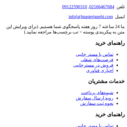
تلفن
02166467684
,
09122590310
ایمیل
info[at]masterjanebi.com
ما 24 ساعته 7 روز هفته پاسخگوی شما هستیم. (برای ویرایش این
متن به پیکربندی پوسته > تب برچسب‌ها مراجعه نمایید.)
راهنمای خرید
تماس با مستر جانبی
فرصت‌های شغلی
فروش در مسترجانبی
اخباری فناوری
خدمات مشتریان
شیوه‌های پرداخت
رویه ارسال سفارش
نحوه ثبت سفارش
راهنمای خرید
تماس با مستر جانبی