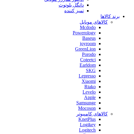
دانگل بلوتوث
تمیز کننده
برند کالاها
کالاهای موبایل
Mcdodo
Powerology
Baseus
joyroom
GreenLion
Porodo
Coteetci
Earldom
SKG
Lepresso
Xiaomi
Rtako
Levelo
Apple
Samsunge
Mocoson
کالاهای کامپیوتر
KnetPlus
Logikey
Logitech