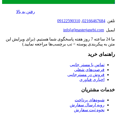
.
رفتن به بالا
تلفن
02166467684
,
09122590310
ایمیل
info[at]masterjanebi.com
ما 24 ساعته 7 روز هفته پاسخگوی شما هستیم. (برای ویرایش این
متن به پیکربندی پوسته > تب برچسب‌ها مراجعه نمایید.)
راهنمای خرید
تماس با مستر جانبی
فرصت‌های شغلی
فروش در مسترجانبی
اخباری فناوری
خدمات مشتریان
شیوه‌های پرداخت
رویه ارسال سفارش
نحوه ثبت سفارش