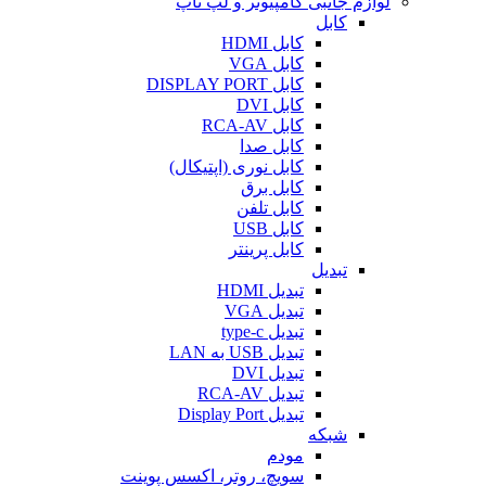
لوازم جانبی کامپیوتر و لپ تاپ
کابل
کابل HDMI
کابل VGA
کابل DISPLAY PORT
کابل DVI
کابل RCA-AV
کابل صدا
کابل نوری (اپتیکال)
کابل برق
کابل تلفن
کابل USB
کابل پرینتر
تبدیل
تبدیل HDMI
تبدیل VGA
تبدیل type-c
تبدیل USB به LAN
تبدیل DVI
تبدیل RCA-AV
تبدیل Display Port
شبکه
مودم
سویچ، روتر، اکسس پوینت