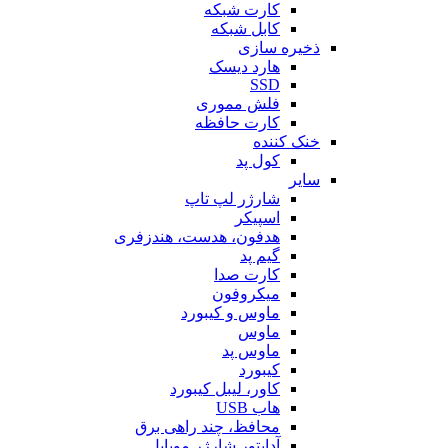
کارت شبکه
کابل شبکه
ذخیره سازی
هارد دیسک
SSD
فلش مموری
کارت حافظه
خنک کننده
کول پد
سایر
شارژر لپ تاپ
اسپیکر
هدفون، هدست، هندزفری
گیم پد
کارت صدا
میکروفون
ماوس و کیبورد
ماوس
ماوس پد
کیبورد
کاور، لیبل کیبورد
هاب USB
محافظ، چند راهی برق
آداپتور شارژر موبایل