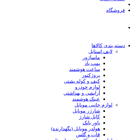
فروشگاه
دسته بندی کالاها
لایف استایل
ماساژور
پمپ باد
ساعت هوشمند
پروژکتور
کیف و کوله پشتی
لوازم خودرو
آرایشی و بهداشتی
عینک هوشمند
لوازم جانبی موبایل
شارژر موبایل
کابل شارژ
پاور بانک
هولدر موبایل (نگهدارنده)
قاب و گلس