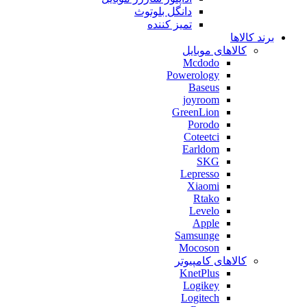
دانگل بلوتوث
تمیز کننده
برند کالاها
کالاهای موبایل
Mcdodo
Powerology
Baseus
joyroom
GreenLion
Porodo
Coteetci
Earldom
SKG
Lepresso
Xiaomi
Rtako
Levelo
Apple
Samsunge
Mocoson
کالاهای کامپیوتر
KnetPlus
Logikey
Logitech