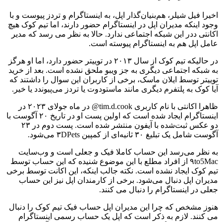
اخیرا فیل شیلر، هم‌بنیان‌گذار اپل، به اینستاگرام و تردز پیوست و با
وجود اینکه مدیران اپل در اینستاگرام حضور دارند، اما تیم کوک هیچ
اکانتی ددر این شبکه اجتماعی ندارد. حالا به نظر می رسد که مدیر
عامل اپل هم به اینستاگرام پیوسته است.
در حالیکه تیم کوک از سال ۲۰۱۳ در توییتر حضور دارد، اما او هرگز
به شبکه اجتماعی دیگری به جز ویبو ملحق نشده است. بعد از خرید
توییتر توسط ایلان ماسک، برخی از کاربران این سوال را داشتند که
آیا کوک به پلتفرم دیگری مانند ماستودوت یا تردز می‌پیوندد یا خیر.
ظاهرا اکانتی با نام کاربری tim.d.cook@ در ماه جولای ۲۰۲۳ در
اینستاگرام ایجاد شده است که اولین پست او در تاریخ ۲۰ آگوست با
دو عکس ثبت‌شده با آیفون منتشر شده است. پست دوم در ۲۳
آگوست شامل یک تبلیغ ۳۰ ثانیه‌ای از کمپین ۳DPets می‌شود.
به نظر می‌رسد این حساب کاملا فیک و جعلی است و وب‌سایت
۹to5Mac از افراد مطلع با این موضوع شنیده که این حساب توسط
تیم کوک ایجاد نشده است. نکته جالب اینکه، این اکانت توسط برخی
مدیران اپل دنبال می‌شود. برخی از کارمندان اپل نیز این حساب
جعلی در اینستاگرام را دنبال می کنند.
هنوز مشخص که چرا این مدیران اپل حساب فیک تیم کوک را دنبال
می کنند. لازم به ذکر است که اپل یک حساب رسمی اینستاگرام