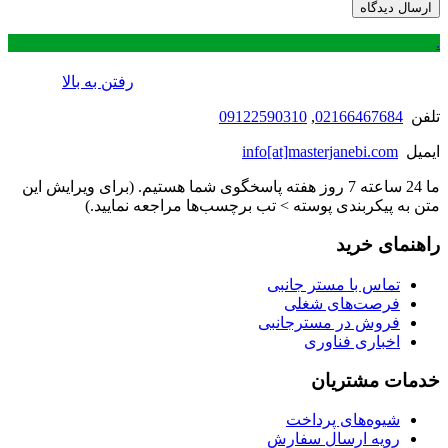
.
رفتن به بالا
تلفن
02166467684
,
09122590310
ایمیل
info[at]masterjanebi.com
ما 24 ساعته 7 روز هفته پاسخگوی شما هستیم. (برای ویرایش این
متن به پیکربندی پوسته > تب برچسب‌ها مراجعه نمایید.)
راهنمای خرید
تماس با مستر جانبی
فرصت‌های شغلی
فروش در مسترجانبی
اخباری فناوری
خدمات مشتریان
شیوه‌های پرداخت
رویه ارسال سفارش