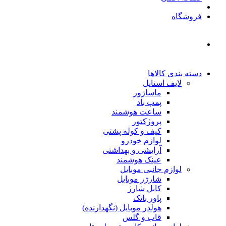
فروشگاه
دسته بندی کالاها
لایف استایل
ماساژور
پمپ باد
ساعت هوشمند
پروژکتور
کیف و کوله پشتی
لوازم خودرو
آرایشی و بهداشتی
عینک هوشمند
لوازم جانبی موبایل
شارژر موبایل
کابل شارژ
پاور بانک
هولدر موبایل (نگهدارنده)
قاب و گلس