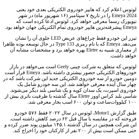
لوتوس اعلام کرد که هایپر خودروی الکتریکی بعدی خود یعنی
Emeya 2024 را در تاریخ ۷ سپتامبر (۱۶ شهریور ماه) در شهر
نیویورک رسما معرفی خواهد کرد. لوتوس ادعا کرده است که
Emeya پیشرفته‌ترین هایپر خودروی تمام الکتریکی جهان خواهد بود.
تیزر این خودرو فقط چراغ‌های عریض LED جلوی آن را نشان
می‌دهد. Emeya که با نام رمزی Type 133 در حال توسعه بوده ظاهرا
از معماری شبیه به Eletre بهره خواهد برد و مشخصات مشابه آن
خواهد داشت.
لوتوس که متعلق به شرکت چینی Geely است می‌خواهد در بازار
خودروهای الکتریکی حضور بیشتری داشته باشد. Emeya قرار است
دومین خودرو از سه خودروی الکتریکی جدید این شرکت باشد که در
چهار سال آینده معرفی خواهند شد. این سه خودرو شامل یک
خودروی اسپرت، یک سدان کوپه و یک شاسی بلند دیگر می‌شوند.
شاسی بلند کراس اوور Eletre سال گذشته با ظرفیت باتری بیش از
۱۰۰ کیلووات‌ساعت و توان ۶۰۰ اسب بخار معرفی شد.
طبق گزارش Motor1، لوتوس در سال ۲۰۲۲ فقط ۵۷۶ خودرو
فروخته که در مقایسه با سال قبل ۶۲ درصد کاهش داشته است.
این شرکت همچنین در سال گذشته ۱۴۵.۱ میلیون پوند ضرر کرده و
حتی ممکن است بیش از ۲۰۰ نفر از کارکنان خود را اخراج کند.