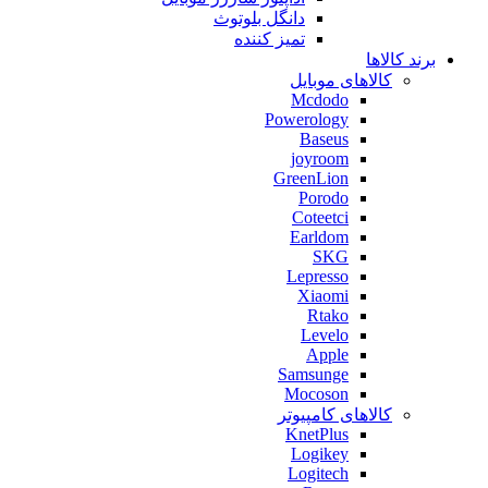
دانگل بلوتوث
تمیز کننده
برند کالاها
کالاهای موبایل
Mcdodo
Powerology
Baseus
joyroom
GreenLion
Porodo
Coteetci
Earldom
SKG
Lepresso
Xiaomi
Rtako
Levelo
Apple
Samsunge
Mocoson
کالاهای کامپیوتر
KnetPlus
Logikey
Logitech