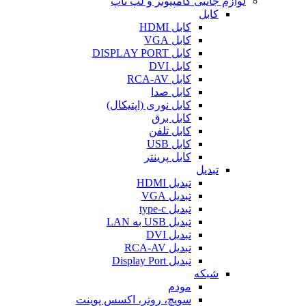
لوازم جانبی کامپیوتر و لپ تاپ
کابل
کابل HDMI
کابل VGA
کابل DISPLAY PORT
کابل DVI
کابل RCA-AV
کابل صدا
کابل نوری (اپتیکال)
کابل برق
کابل تلفن
کابل USB
کابل پرینتر
تبدیل
تبدیل HDMI
تبدیل VGA
تبدیل type-c
تبدیل USB به LAN
تبدیل DVI
تبدیل RCA-AV
تبدیل Display Port
شبکه
مودم
سویچ، روتر، اکسس پوینت