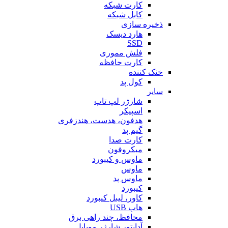
کارت شبکه
کابل شبکه
ذخیره سازی
هارد دیسک
SSD
فلش مموری
کارت حافظه
خنک کننده
کول پد
سایر
شارژر لپ تاپ
اسپیکر
هدفون، هدست، هندزفری
گیم پد
کارت صدا
میکروفون
ماوس و کیبورد
ماوس
ماوس پد
کیبورد
کاور، لیبل کیبورد
هاب USB
محافظ، چند راهی برق
آداپتور شارژر موبایل