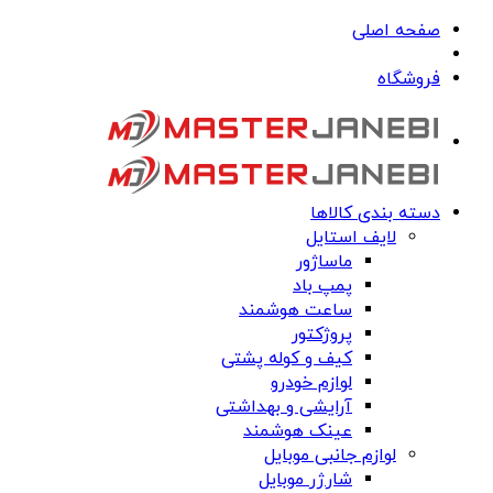
صفحه اصلی
فروشگاه
دسته بندی کالاها
لایف استایل
ماساژور
پمپ باد
ساعت هوشمند
پروژکتور
کیف و کوله پشتی
لوازم خودرو
آرایشی و بهداشتی
عینک هوشمند
لوازم جانبی موبایل
شارژر موبایل