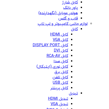
کابل شارژ
پاور بانک
هولدر موبایل (نگهدارنده)
قاب و گلس
لوازم جانبی کامپیوتر و لپ تاپ
کابل
کابل HDMI
کابل VGA
کابل DISPLAY PORT
کابل DVI
کابل RCA-AV
کابل صدا
کابل نوری (اپتیکال)
کابل برق
کابل تلفن
کابل USB
کابل پرینتر
تبدیل
تبدیل HDMI
تبدیل VGA