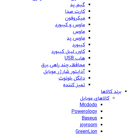
گیم پد
کارت صدا
میکروفون
ماوس و کیبورد
ماوس
ماوس پد
کیبورد
کاور، لیبل کیبورد
هاب USB
محافظ، چند راهی برق
آداپتور شارژر موبایل
دانگل بلوتوث
تمیز کننده
برند کالاها
کالاهای موبایل
Mcdodo
Powerology
Baseus
joyroom
GreenLion