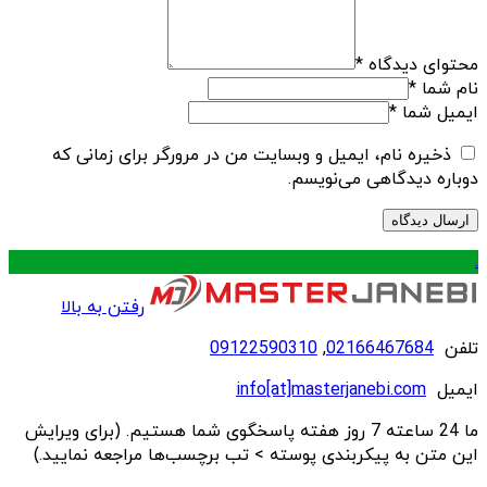
محتوای دیدگاه
*
نام شما
*
ایمیل شما
*
ذخیره نام، ایمیل و وبسایت من در مرورگر برای زمانی که
دوباره دیدگاهی می‌نویسم.
.
رفتن به بالا
تلفن
02166467684
,
09122590310
ایمیل
info[at]masterjanebi.com
ما 24 ساعته 7 روز هفته پاسخگوی شما هستیم. (برای ویرایش
این متن به پیکربندی پوسته > تب برچسب‌ها مراجعه نمایید.)