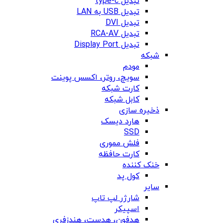
تبدیل type-c
تبدیل USB به LAN
تبدیل DVI
تبدیل RCA-AV
تبدیل Display Port
شبکه
مودم
سویچ، روتر، اکسس پوینت
کارت شبکه
کابل شبکه
ذخیره سازی
هارد دیسک
SSD
فلش مموری
کارت حافظه
خنک کننده
کول پد
سایر
شارژر لپ تاپ
اسپیکر
هدفون، هدست، هندزفری