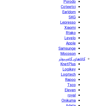
Porodo
Coteetci
Earldom
SKG
Lepresso
Xiaomi
Rtako
Levelo
Apple
Samsunge
Mocoson
کالاهای کامپیوتر
KnetPlus
Logikey
Logitech
Rapoo
Tsco
Eleven
royal
Onikuma