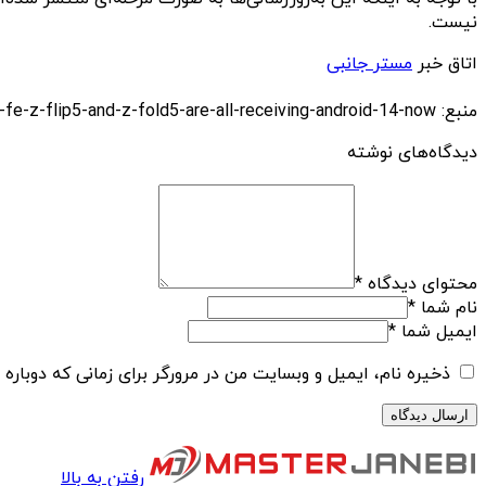
نیست.
اتاق خبر
مستر جانبی
منبع: https://techfars.com/266649/samsung-galaxy-a54-s23-fe-z-flip5-and-z-fold5-are-all-receiving-android-14-now/
دیدگاه‌های نوشته
محتوای دیدگاه
*
نام شما
*
ایمیل شما
*
ذخیره نام، ایمیل و وبسایت من در مرورگر برای زمانی که دوباره
رفتن به بالا