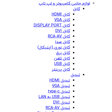
لوازم جانبی کامپیوتر و لپ تاپ
کابل
کابل HDMI
کابل VGA
کابل DISPLAY PORT
کابل DVI
کابل RCA-AV
کابل صدا
کابل نوری (اپتیکال)
کابل برق
کابل تلفن
کابل USB
کابل پرینتر
تبدیل
تبدیل HDMI
تبدیل VGA
تبدیل type-c
تبدیل USB به LAN
تبدیل DVI
تبدیل RCA-AV