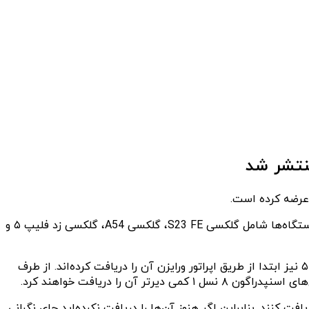
تا الان سری گلکسی S23 و S22 سامسونگ این رابط کاربری را دریافت کرده‌اند و حالا نوبت به دستگاه‌های بیشتری رسیده است. این دستگاه‌ها شامل گلکسی S23 FE، گلکسی A54، گلکسی زد فلیپ ۵ و
به‌گفته سامسونگ، به‌روزرسانی جدید گلکسی A54 ابتدا از طریق اپراتور AT&T در آمریکا منتشر شده است و گلکسی زد فلیپ ۵ و فولد ۵ نیز ابتدا از طریق اپراتور ورایزن آن را دریافت کرده‌اند. از طرف
افت کنند. بنابراین اگر هنوز آن‌ها را دریافت نکرده‌اید جای نگرانی