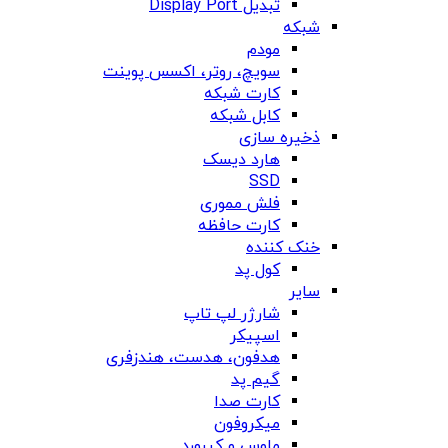
تبدیل Display Port
شبکه
مودم
سویچ، روتر، اکسس پوینت
کارت شبکه
کابل شبکه
ذخیره سازی
هارد دیسک
SSD
فلش مموری
کارت حافظه
خنک کننده
کول پد
سایر
شارژر لپ تاپ
اسپیکر
هدفون، هدست، هندزفری
گیم پد
کارت صدا
میکروفون
ماوس و کیبورد