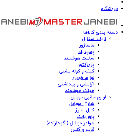
فروشگاه
دسته بندی کالاها
لایف استایل
ماساژور
پمپ باد
ساعت هوشمند
پروژکتور
کیف و کوله پشتی
لوازم خودرو
آرایشی و بهداشتی
عینک هوشمند
لوازم جانبی موبایل
شارژر موبایل
کابل شارژ
پاور بانک
هولدر موبایل (نگهدارنده)
قاب و گلس