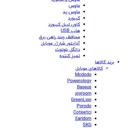
ماوس
ماوس پد
کیبورد
کاور، لیبل کیبورد
هاب USB
محافظ، چند راهی برق
آداپتور شارژر موبایل
دانگل بلوتوث
تمیز کننده
برند کالاها
کالاهای موبایل
Mcdodo
Powerology
Baseus
joyroom
GreenLion
Porodo
Coteetci
Earldom
SKG