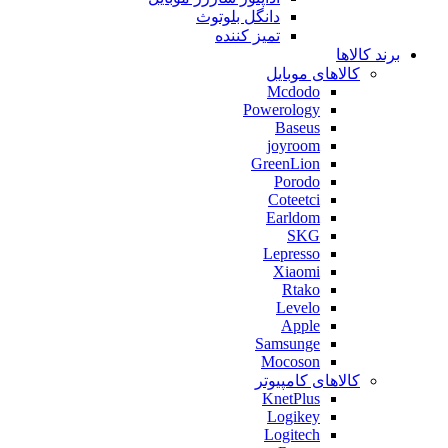
دانگل بلوتوث
تمیز کننده
برند کالاها
کالاهای موبایل
Mcdodo
Powerology
Baseus
joyroom
GreenLion
Porodo
Coteetci
Earldom
SKG
Lepresso
Xiaomi
Rtako
Levelo
Apple
Samsunge
Mocoson
کالاهای کامپیوتر
KnetPlus
Logikey
Logitech