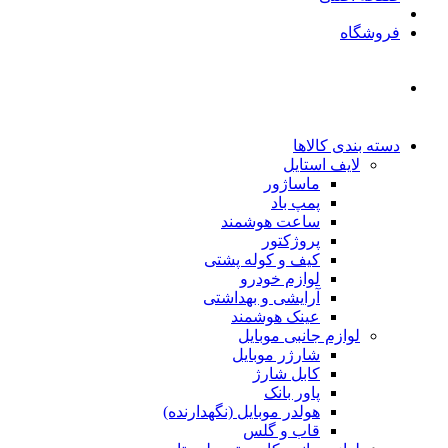
فروشگاه
دسته بندی کالاها
لایف استایل
ماساژور
پمپ باد
ساعت هوشمند
پروژکتور
کیف و کوله پشتی
لوازم خودرو
آرایشی و بهداشتی
عینک هوشمند
لوازم جانبی موبایل
شارژر موبایل
کابل شارژ
پاور بانک
هولدر موبایل (نگهدارنده)
قاب و گلس