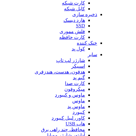
کارت شبکه
کابل شبکه
ذخیره سازی
هارد دیسک
SSD
فلش مموری
کارت حافظه
خنک کننده
کول پد
سایر
شارژر لپ تاپ
اسپیکر
هدفون، هدست، هندزفری
گیم پد
کارت صدا
میکروفون
ماوس و کیبورد
ماوس
ماوس پد
کیبورد
کاور، لیبل کیبورد
هاب USB
محافظ، چند راهی برق
آداپتور شارژر موبایل