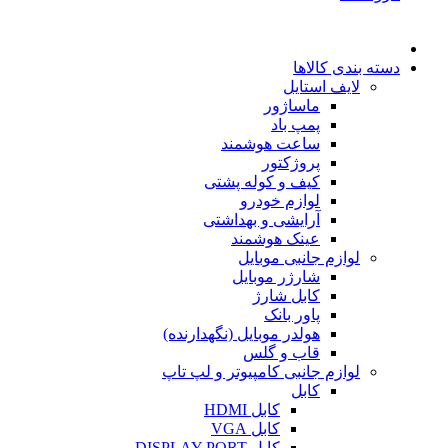
دسته بندی کالاها
لایف استایل
ماساژور
پمپ باد
ساعت هوشمند
پروژکتور
کیف و کوله پشتی
لوازم خودرو
آرایشی و بهداشتی
عینک هوشمند
لوازم جانبی موبایل
شارژر موبایل
کابل شارژ
پاور بانک
هولدر موبایل (نگهدارنده)
قاب و گلس
لوازم جانبی کامپیوتر و لپ تاپ
کابل
کابل HDMI
کابل VGA
کابل DISPLAY PORT