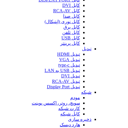
کابل DVI
کابل RCA-AV
کابل صدا
کابل نوری (اپتیکال)
کابل برق
کابل تلفن
کابل USB
کابل پرینتر
تبدیل
تبدیل HDMI
تبدیل VGA
تبدیل type-c
تبدیل USB به LAN
تبدیل DVI
تبدیل RCA-AV
تبدیل Display Port
شبکه
مودم
سویچ، روتر، اکسس پوینت
کارت شبکه
کابل شبکه
ذخیره سازی
هارد دیسک