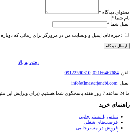
محتوای دیدگاه
*
نام شما
*
ایمیل شما
*
ذخیره نام، ایمیل و وبسایت من در مرورگر برای زمانی که دوباره 
رفتن به بالا
تلفن
02166467684
,
09122590310
ایمیل
info[at]masterjanebi.com
ما 24 ساعته 7 روز هفته پاسخگوی شما هستیم. (برای ویرایش این متن به پیکربندی پوسته > تب برچسب‌ها مراجعه نمایید.)
راهنمای خرید
تماس با مستر جانبی
فرصت‌های شغلی
فروش در مسترجانبی