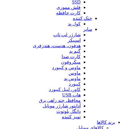
SSD
فلش مموری
کارت حافظه
خنک کننده
کول پد
سایر
شارژر لپ تاپ
اسپیکر
هدفون، هدست، هندزفری
گیم پد
کارت صدا
میکروفون
ماوس و کیبورد
ماوس
ماوس پد
کیبورد
کاور، لیبل کیبورد
هاب USB
محافظ، چند راهی برق
آداپتور شارژر موبایل
دانگل بلوتوث
تمیز کننده
برند کالاها
کالاهای موبایل