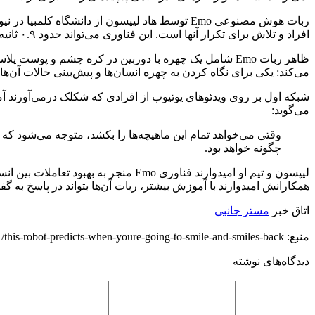
ربات هوش مصنوعی Emo توسط هاد لیپسون از دانش
افراد و تلاش برای تکرار آنها است. این فناوری می‌تواند حدود ۰.۹ ثانیه قبل از لبخند زدن فرد آن را پیش بینی کند و خودش همگام لبخند بزند.
می‌کند: یکی برای نگاه کردن به چهره انسان‌ها و پیش‌بینی حالات آن‌
شبکه اول بر روی ویدئوهای یوتیوب از افرادی که شکلک درمی‌آورند آم
می‌گوید:
وقتی می‌خواهد تمام این ماهیچه‌ها را بکشد، متوجه می‌شود که چ
چگونه خواهد بود.
لیپسون و تیم او امیدوارند فناوری Emo 
همکارانش امیدوارند با آموزش بیشتر، ربات آن‌‌ها بتواند در پاسخ به گف
اتاق خبر
مستر جانبی
منبع: https://techfars.com/280001/this-robot-predicts-when-youre-going-to-smile-and-smiles-back/
دیدگاه‌های نوشته