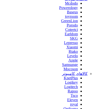
Mcdodo
Powerology
Baseus
joyroom
GreenLion
Porodo
Coteetci
Earldom
SKG
Lepresso
Xiaomi
Rtako
Levelo
Apple
Samsunge
Mocoson
کالاهای کامپیوتر
KnetPlus
Logikey
Logitech
Rapoo
Tsco
Eleven
royal
Onikuma