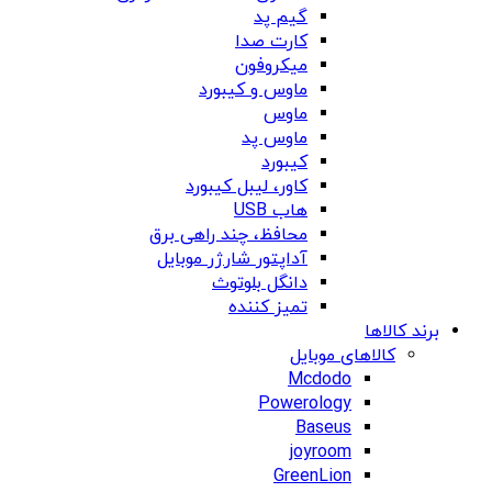
گیم پد
کارت صدا
میکروفون
ماوس و کیبورد
ماوس
ماوس پد
کیبورد
کاور، لیبل کیبورد
هاب USB
محافظ، چند راهی برق
آداپتور شارژر موبایل
دانگل بلوتوث
تمیز کننده
برند کالاها
کالاهای موبایل
Mcdodo
Powerology
Baseus
joyroom
GreenLion