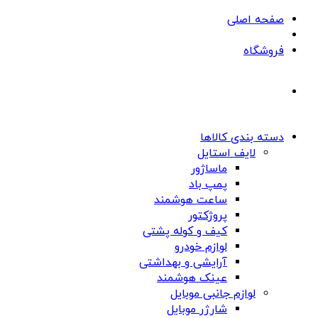
صفحه اصلی
فروشگاه
دسته بندی کالاها
لایف استایل
ماساژور
پمپ باد
ساعت هوشمند
پروژکتور
کیف و کوله پشتی
لوازم خودرو
آرایشی و بهداشتی
عینک هوشمند
لوازم جانبی موبایل
شارژر موبایل