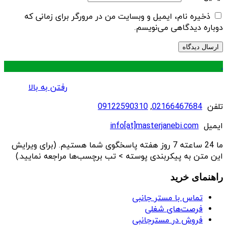
ذخیره نام، ایمیل و وبسایت من در مرورگر برای زمانی که
دوباره دیدگاهی می‌نویسم.
.
رفتن به بالا
تلفن
02166467684
,
09122590310
ایمیل
info[at]masterjanebi.com
ما 24 ساعته 7 روز هفته پاسخگوی شما هستیم. (برای ویرایش
این متن به پیکربندی پوسته > تب برچسب‌ها مراجعه نمایید.)
راهنمای خرید
تماس با مستر جانبی
فرصت‌های شغلی
فروش در مسترجانبی