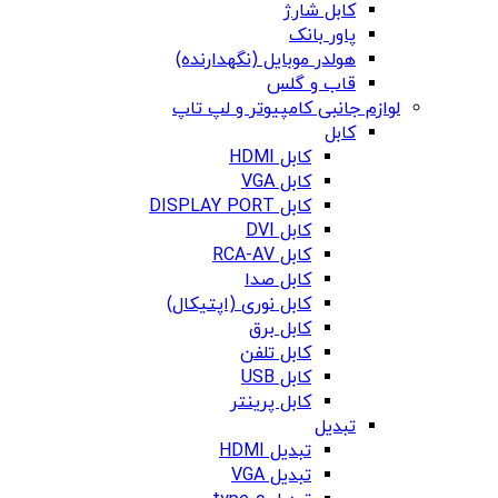
کابل شارژ
پاور بانک
هولدر موبایل (نگهدارنده)
قاب و گلس
لوازم جانبی کامپیوتر و لپ تاپ
کابل
کابل HDMI
کابل VGA
کابل DISPLAY PORT
کابل DVI
کابل RCA-AV
کابل صدا
کابل نوری (اپتیکال)
کابل برق
کابل تلفن
کابل USB
کابل پرینتر
تبدیل
تبدیل HDMI
تبدیل VGA