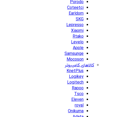
Porodo
Coteetci
Earldom
SKG
Lepresso
Xiaomi
Rtako
Levelo
Apple
Samsunge
Mocoson
کالاهای کامپیوتر
KnetPlus
Logikey
Logitech
Rapoo
Tsco
Eleven
royal
Onikuma