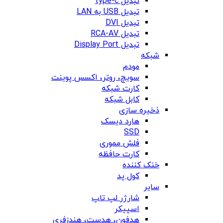
تبدیل type-c
تبدیل USB به LAN
تبدیل DVI
تبدیل RCA-AV
تبدیل Display Port
شبکه
مودم
سویچ، روتر، اکسس پوینت
کارت شبکه
کابل شبکه
ذخیره سازی
هارد دیسک
SSD
فلش مموری
کارت حافظه
خنک کننده
کول پد
سایر
شارژر لپ تاپ
اسپیکر
هدفون، هدست، هندزفری