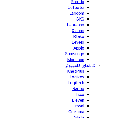
Porodo
Coteetci
Earldom
SKG
Lepresso
Xiaomi
Rtako
Levelo
Apple
Samsunge
Mocoson
کالاهای کامپیوتر
KnetPlus
Logikey
Logitech
Rapoo
Tsco
Eleven
royal
Onikuma