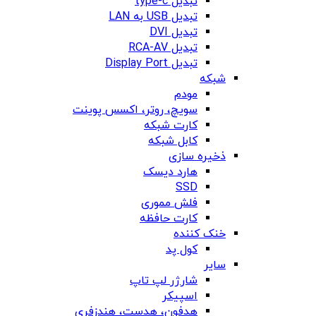
تبدیل type-c
تبدیل USB به LAN
تبدیل DVI
تبدیل RCA-AV
تبدیل Display Port
شبکه
مودم
سویچ، روتر، اکسس پوینت
کارت شبکه
کابل شبکه
ذخیره سازی
هارد دیسک
SSD
فلش مموری
کارت حافظه
خنک کننده
کول پد
سایر
شارژر لپ تاپ
اسپیکر
هدفون، هدست، هندزفری