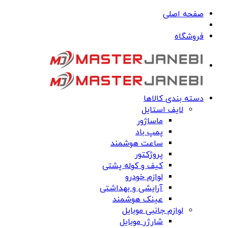
صفحه اصلی
فروشگاه
دسته بندی کالاها
لایف استایل
ماساژور
پمپ باد
ساعت هوشمند
پروژکتور
کیف و کوله پشتی
لوازم خودرو
آرایشی و بهداشتی
عینک هوشمند
لوازم جانبی موبایل
شارژر موبایل