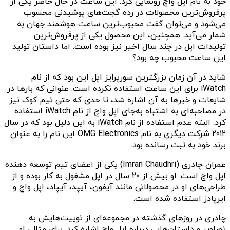
خود به نام اپل واچ رونمایی کرد. این ساعت در حال حاضر یکی از
پرفروش‌ترین محصولات در رده گجت‌های پوشیدنی محسوب
می‌شود و می‌توان گفت محبوب‌ترین ساعت هوشمند جهان به
شمار می‌آید. همچنین، این محصول یکی از پرفروش‌ترین
تولیدات اپل در چند سال اخیر نیز بوده است. اما داستان تولید
این ساعت محبوب چه بود؟
شاید در آن زمان بزرگترین سورپرایز اپل این بود که از نام
iWatch برای این ساعت استفاده نکرده است. عنوانی که بارها در
شایعات و خبرها به آن اشاره شد، تا حدی که حتی تیم کوک نیز
در مصاحبه‌ای به اشتباه به‌جای اپل واچ از نام iWatch استفاده
کرد. البته عدم استفاده از نام iWatch به این دلیل بود که در سال
۲۰۱۲ شرکت دیگری به نام OMG Electronics این نام را به عنوان
برند خود به ثبت رسانده بود.
عمران چادری (‌Imran Chaudhri) یکی از اعضای تیم توسعه دهنده
اپل واچ است. او بیش از ۲۰ سال در اپل مشغول به کار بوده و از
طراحی‌های او در محصولاتی مانند آیفون، آیپد، آیپاد، اپل واچ و
ایرپادز استفاده شده است.
چادری در روزهای گذشته در مجموعه‌ای از توییت‌هایش به
تصاویر و داستان‌هایی درباره اپل واچ اشاره کرد. برای مثال، او