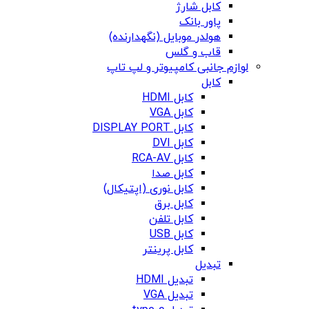
کابل شارژ
پاور بانک
هولدر موبایل (نگهدارنده)
قاب و گلس
لوازم جانبی کامپیوتر و لپ تاپ
کابل
کابل HDMI
کابل VGA
کابل DISPLAY PORT
کابل DVI
کابل RCA-AV
کابل صدا
کابل نوری (اپتیکال)
کابل برق
کابل تلفن
کابل USB
کابل پرینتر
تبدیل
تبدیل HDMI
تبدیل VGA