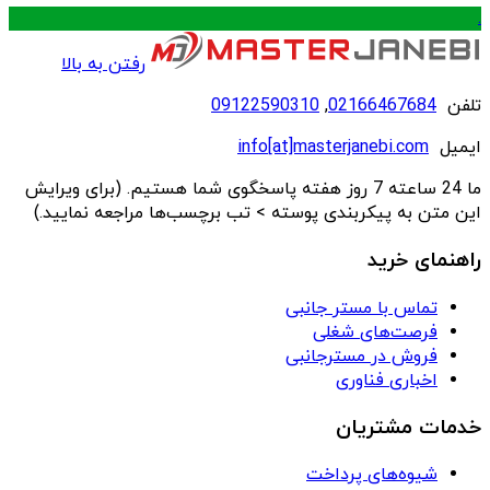
.
رفتن به بالا
تلفن
02166467684
,
09122590310
ایمیل
info[at]masterjanebi.com
ما 24 ساعته 7 روز هفته پاسخگوی شما هستیم. (برای ویرایش
این متن به پیکربندی پوسته > تب برچسب‌ها مراجعه نمایید.)
راهنمای خرید
تماس با مستر جانبی
فرصت‌های شغلی
فروش در مسترجانبی
اخباری فناوری
خدمات مشتریان
شیوه‌های پرداخت