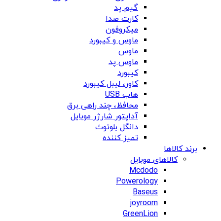
گیم پد
کارت صدا
میکروفون
ماوس و کیبورد
ماوس
ماوس پد
کیبورد
کاور، لیبل کیبورد
هاب USB
محافظ، چند راهی برق
آداپتور شارژر موبایل
دانگل بلوتوث
تمیز کننده
برند کالاها
کالاهای موبایل
Mcdodo
Powerology
Baseus
joyroom
GreenLion