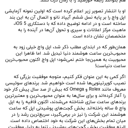
هم بتوانند رابطه خورشید را با زمان درک کنند.
او با انتشار تصویر زیر اعلام کرده است که اولین نمونه آزمایشی
اپل واچ را بر پایه نسل ششم آیپاد نانو و اتصال آن به این بند
ساخته است و در ادامه توضیح داده که با دستکاری iOS 5،
ماهیت مرکز اعلانات و سیری و تحول آن‌ها در آینده را به
متخصصان نشان داده است.
همان‌طور که در ابتدای مطلب ذکر شد، اپل واچ خیلی زود به
محبوب‌ترین ساعت هوشمند دنیا تبدیل شد. اما ظاهرا این
محبوبیت به همین‌جا ختم نمی‌شود؛ اپل واچ اکنون محبوب‌ترین
ساعت دنیاست!
اگر کمی به این عنوان فکر کنیم، متوجه موفقیت بزرگی که
نصیب کوپرتینویی‌ها شده است خواهیم شد. برندهای سوئیسی
معروف مانند Rolex و Omega که بیش از صد سال پیش کار خود
را آغاز کرده‌اند و برای سال‌ها به عنوان محبوب‌ترین و معتبرترین
برندهای ساعت سازی شناخته می‌شدند، اکنون قافیه را به اپل
واچ ۵ ساله باخته‌اند. بخش گجت‌های پوشیدنی اپل که ساعت
هوشمند این شرکت را نیز در برمی‌گیرد، سریع‌ترین رشد را در
میان تمام بخش‌های این شرکت به خود اختصاص داده است.
البته موفقیت بخش‌ گجت‌های پوشیدنی تنها به دلیل موفقیت