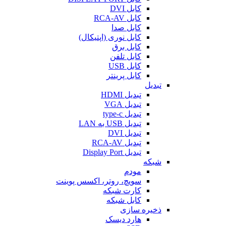
کابل DVI
کابل RCA-AV
کابل صدا
کابل نوری (اپتیکال)
کابل برق
کابل تلفن
کابل USB
کابل پرینتر
تبدیل
تبدیل HDMI
تبدیل VGA
تبدیل type-c
تبدیل USB به LAN
تبدیل DVI
تبدیل RCA-AV
تبدیل Display Port
شبکه
مودم
سویچ، روتر، اکسس پوینت
کارت شبکه
کابل شبکه
ذخیره سازی
هارد دیسک