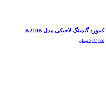
کیبورد گیمینگ لاجیکی مدل K210B
2,150,000
تومان