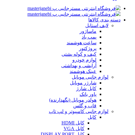
دسته بندی کالاها
لایف استایل
ماساژور
پمپ باد
ساعت هوشمند
پروژکتور
کیف و کوله پشتی
لوازم خودرو
آرایشی و بهداشتی
عینک هوشمند
لوازم جانبی موبایل
شارژر موبایل
کابل شارژ
پاور بانک
هولدر موبایل (نگهدارنده)
قاب و گلس
لوازم جانبی کامپیوتر و لپ تاپ
کابل
کابل HDMI
کابل VGA
کابل DISPLAY PORT