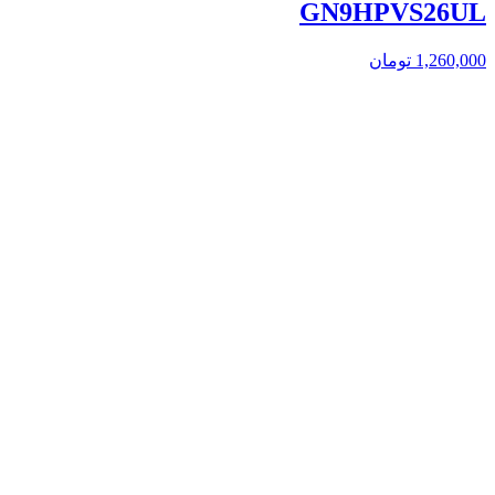
GN9HPVS26UL
1,260,000
تومان