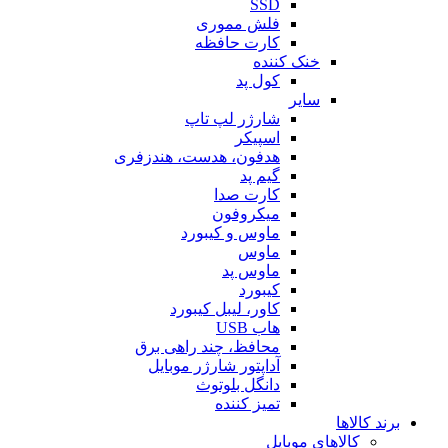
SSD
فلش مموری
کارت حافظه
خنک کننده
کول پد
سایر
شارژر لپ تاپ
اسپیکر
هدفون، هدست، هندزفری
گیم پد
کارت صدا
میکروفون
ماوس و کیبورد
ماوس
ماوس پد
کیبورد
کاور، لیبل کیبورد
هاب USB
محافظ، چند راهی برق
آداپتور شارژر موبایل
دانگل بلوتوث
تمیز کننده
برند کالاها
کالاهای موبایل