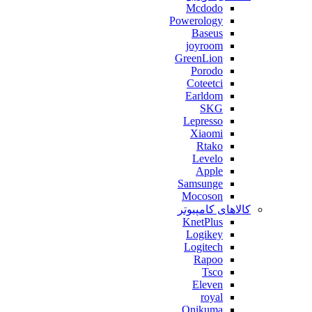
Mcdodo
Powerology
Baseus
joyroom
GreenLion
Porodo
Coteetci
Earldom
SKG
Lepresso
Xiaomi
Rtako
Levelo
Apple
Samsunge
Mocoson
کالاهای کامپیوتر
KnetPlus
Logikey
Logitech
Rapoo
Tsco
Eleven
royal
Onikuma