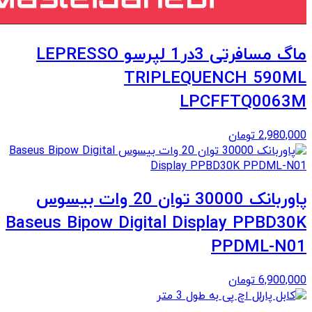
ماگ مسافرتی 3در1 لپرسو LEPRESSO
TRIPLEQUENCH 590ML
LPCFFTQ0063M
2,980,000
تومان
پاوربانک 30000 توان 20 وات بیسوس
Baseus Bipow Digital Display PPBD30K
PPDML-N01
6,900,000
تومان