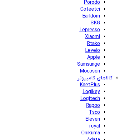
Porodo
Coteetci
Earldom
SKG
Lepresso
Xiaomi
Rtako
Levelo
Apple
Samsunge
Mocoson
کالاهای کامپیوتر
KnetPlus
Logikey
Logitech
Rapoo
Tsco
Eleven
royal
Onikuma