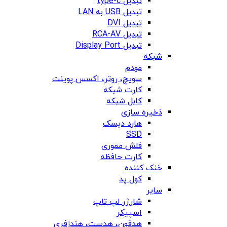
تبدیل type-c
تبدیل USB به LAN
تبدیل DVI
تبدیل RCA-AV
تبدیل Display Port
شبکه
مودم
سویچ، روتر، اکسس پوینت
کارت شبکه
کابل شبکه
ذخیره سازی
هارد دیسک
SSD
فلش مموری
کارت حافظه
خنک کننده
کول پد
سایر
شارژر لپ تاپ
اسپیکر
هدفون، هدست، هندزفری