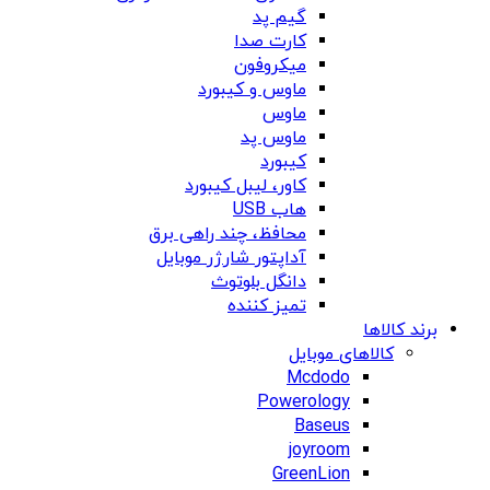
گیم پد
کارت صدا
میکروفون
ماوس و کیبورد
ماوس
ماوس پد
کیبورد
کاور، لیبل کیبورد
هاب USB
محافظ، چند راهی برق
آداپتور شارژر موبایل
دانگل بلوتوث
تمیز کننده
برند کالاها
کالاهای موبایل
Mcdodo
Powerology
Baseus
joyroom
GreenLion