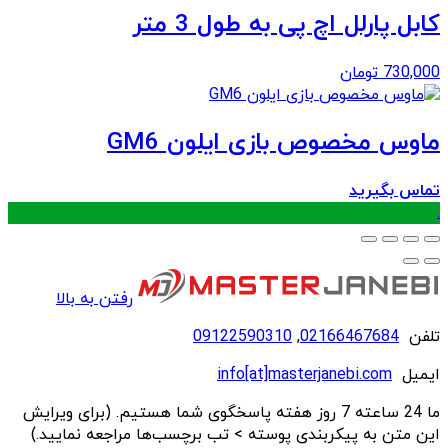
کابل پارلل اچ پی به طول 3 متر
730,000
تومان
ماوس مخصوص بازی ایلون GM6
تماس بگیرید
.
رفتن به بالا
تلفن
02166467684
,
09122590310
ایمیل
info[at]masterjanebi.com
ما 24 ساعته 7 روز هفته پاسخگوی شما هستیم. (برای ویرایش
این متن به پیکربندی پوسته > تب برچسب‌ها مراجعه نمایید.)