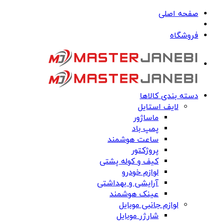
صفحه اصلی
فروشگاه
دسته بندی کالاها
لایف استایل
ماساژور
پمپ باد
ساعت هوشمند
پروژکتور
کیف و کوله پشتی
لوازم خودرو
آرایشی و بهداشتی
عینک هوشمند
لوازم جانبی موبایل
شارژر موبایل