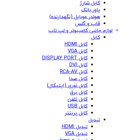
کابل شارژ
پاور بانک
هولدر موبایل (نگهدارنده)
قاب و گلس
لوازم جانبی کامپیوتر و لپ تاپ
کابل
کابل HDMI
کابل VGA
کابل DISPLAY PORT
کابل DVI
کابل RCA-AV
کابل صدا
کابل نوری (اپتیکال)
کابل برق
کابل تلفن
کابل USB
کابل پرینتر
تبدیل
تبدیل HDMI
تبدیل VGA