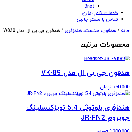
Adata
Bnet
خدمات کامپیوتری
تماس با مستر جانبی
خانه
/
هدفون، هدست، هندزفری
/ هدفون جی بی ال مدل W820
محصولات مرتبط
هدفون جی بی ال مدل VK-89
750,000
تومان
هندزفری بلوتوثی 5.4 نویزکنسلینگ
جویروم JR-FN2
3,300,000
تومان