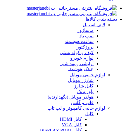
دسته بندی کالاها
لایف استایل
ماساژور
پمپ باد
ساعت هوشمند
پروژکتور
کیف و کوله پشتی
لوازم خودرو
آرایشی و بهداشتی
عینک هوشمند
لوازم جانبی موبایل
شارژر موبایل
کابل شارژ
پاور بانک
هولدر موبایل (نگهدارنده)
قاب و گلس
لوازم جانبی کامپیوتر و لپ تاپ
کابل
کابل HDMI
کابل VGA
کابل DISPLAY PORT