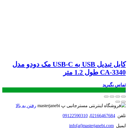
کابل تبدیل USB به USB-C مک دودو مدل
CA-3340 طول 1.2 متر
تماس بگیرید
.
رفتن به بالا
تلفن
02166467684
,
09122590310
ایمیل
info[at]masterjanebi.com