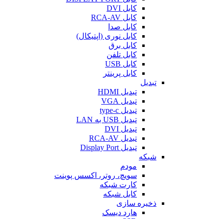
کابل DVI
کابل RCA-AV
کابل صدا
کابل نوری (اپتیکال)
کابل برق
کابل تلفن
کابل USB
کابل پرینتر
تبدیل
تبدیل HDMI
تبدیل VGA
تبدیل type-c
تبدیل USB به LAN
تبدیل DVI
تبدیل RCA-AV
تبدیل Display Port
شبکه
مودم
سویچ، روتر، اکسس پوینت
کارت شبکه
کابل شبکه
ذخیره سازی
هارد دیسک