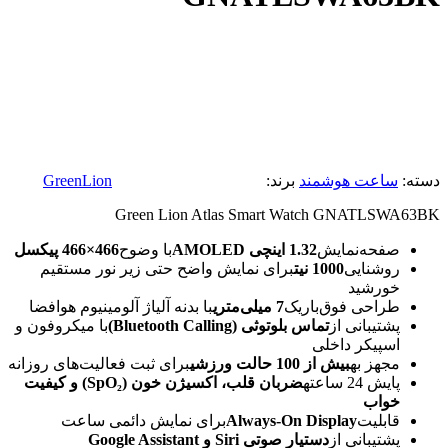
دسته:
ساعت هوشمند
برند:
GreenLion
Green Lion Atlas Smart Watch GNATLSWA63BK
صفحه‌نمایش
1.32 اینچی AMOLED
با وضوح
466×466 پیکسل
روشنایی
1000 نیت
برای نمایش واضح حتی زیر نور مستقیم
خورشید
طراحی فوق‌باریک
7 میلی‌متری
با بدنه آلیاژ آلومینیوم هوافضا
پشتیبانی از
تماس بلوتوثی (Bluetooth Calling)
با میکروفون و
اسپیکر داخلی
مجهز به
بیش از 100 حالت ورزشی
برای ثبت فعالیت‌های روزانه
پایش 24 ساعته
ضربان قلب، اکسیژن خون (SpO₂) و کیفیت
خواب
قابلیت
Always-On Display
برای نمایش دائمی ساعت
پشتیبانی از
دستیار صوتی Siri و Google Assistant