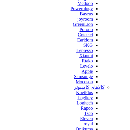
Mcdodo
Powerology
Baseus
joyroom
GreenLion
Porodo
Coteetci
Earldom
SKG
Lepresso
Xiaomi
Rtako
Levelo
Apple
Samsunge
Mocoson
کالاهای کامپیوتر
KnetPlus
Logikey
Logitech
Rapoo
Tsco
Eleven
royal
Onikuma