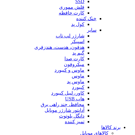
SSD
فلش مموری
کارت حافظه
خنک کننده
کول پد
سایر
شارژر لپ تاپ
اسپیکر
هدفون، هدست، هندزفری
گیم پد
کارت صدا
میکروفون
ماوس و کیبورد
ماوس
ماوس پد
کیبورد
کاور، لیبل کیبورد
هاب USB
محافظ، چند راهی برق
آداپتور شارژر موبایل
دانگل بلوتوث
تمیز کننده
برند کالاها
کالاهای موبایل